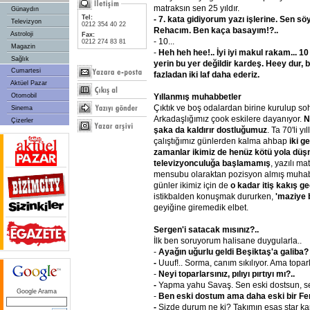
matraksın sen 25 yıldır.
Günaydın
Tel:
- 7. kata gidiyorum yazı işlerine. Sen sö
Televizyon
0212 354 40 22
Rehacım. Ben kaça basayım!?..
Astroloji
Fax:
- 10...
0212 274 83 81
Magazin
-
Heh heh hee!.. İyi iyi makul rakam... 10
Sağlık
yerin bu yer değildir kardeş. Heey dur, 
Cumartesi
fazladan iki laf daha ederiz.
Aktüel Pazar
Yıllanmış muhabbetler
Otomobil
Çıktık ve boş odalardan birine kurulup so
Sinema
Arkadaşlığımız çook eskilere dayanıyor.
N
Çizerler
şaka da kaldırır dostluğumuz
. Ta 70'li yı
çalıştığımız günlerden kalma ahbap
iki g
zamanlar ikimiz de henüz kötü yola dü
televizyonculuğa başlamamış
, yazılı ma
mensubu olaraktan pozisyon almış muhabir
günler ikimiz için de
o kadar itiş kakış ge
istikbalden konuşmak dururken,
'maziye 
geyiğine giremedik elbet.
Sergen'i satacak mısınız?..
İlk ben soruyorum halisane duygularla..
-
Ayağın uğurlu geldi Beşiktaş'a galiba?
-
Uuuf!.. Sorma, canım sıkılıyor. Ama topar
-
Neyi toparlarsınız, pılıyı pırtıyı mı?..
-
Yapma yahu Savaş. Sen eski dostsun, se
Google Arama
-
Ben eski dostum ama daha eski bir Fe
-
Sizde durum ne ki? Takımın esas star ka