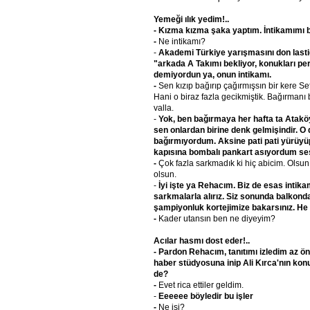
Yemeği ılık yedim!..
- Kızma kızma şaka yaptım. İntikamımı 
-
Ne intikamı?
-
Akademi Türkiye yarışmasını don lastiğ
"arkada A Takımı bekliyor, konukları pe
demiyordun ya, onun intikamı.
-
Sen kızıp bağırıp çağırmışsın bir kere S
Hani o biraz fazla gecikmiştik. Bağırman
valla.
-
Yok, ben bağırmaya her hafta ta Atakö
sen onlardan birine denk gelmişindir. O
bağırmıyordum. Aksine pati pati yürüyüp
kapısına bombalı pankart asıyordum ses
-
Çok fazla sarkmadık ki hiç abicim. Olsun
olsun.
-
İyi işte ya Rehacım. Biz de esas intika
sarkmalarla alırız. Siz sonunda balkond
şampiyonluk kortejimize bakarsınız. He 
-
Kader utansın ben ne diyeyim?
Acılar hasmı dost eder!..
- Pardon Rehacım, tanıtımı izledim az ö
haber stüdyosuna inip Ali Kırca'nın kon
de?
-
Evet rica ettiler geldim.
-
Eeeeee böyledir bu işler
-
Ne işi?