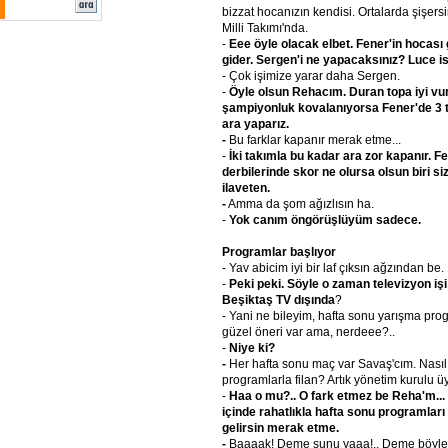
bizzat hocanızın kendisi. Ortalarda şişers
Milli Takımı'nda.
-
Eee öyle olacak elbet. Fener'in hocası g
gider. Sergen'i ne yapacaksınız? Luce 
- Çok işimize yarar daha Sergen.
-
Öyle olsun Rehacım. Duran topa iyi vur
şampiyonluk kovalanıyorsa Fener'de 3 t
ara yaparız.
-
Bu farklar kapanır merak etme...
-
İki takımla bu kadar ara zor kapanır. F
derbilerinde skor ne olursa olsun biri si
ilaveten.
-
Amma da şom ağızlısın ha.
-
Yok canım öngörüşlüyüm sadece.
Programlar başlıyor
- Yav abicim iyi bir laf çıksın ağzından be.
-
Peki peki. Söyle o zaman televizyon iş
Beşiktaş TV dışında
?
- Yani ne bileyim, hafta sonu yarışma pro
güzel öneri var ama, nerdeee?..
-
Niye ki?
-
Her hafta sonu maç var Savaş'cım. Nasıl 
programlarla filan? Artık yönetim kurulu üy
-
Haa o mu?.. O fark etmez be Reha'm... 
içinde rahatlıkla hafta sonu programları
gelirsin merak etme.
-
Baaaak! Deme şunu yaaa!.. Deme böyle da