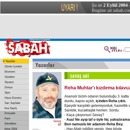
Şu an
2 Eylül 2004
Bugüne ait sabah.com
»
Yazarlar
Günün İçinden
Ekonomi
Gündem
Siyaset
Reha Muhtar'ı kızdırma kılavu
Dünya
Spor
Asansör bizim odanın bulunduğu 3. katta
Hava Durumu
durdu, kapısı açıldı,
içinden Reha çıktı.
Sarı Sayfalar
Epeydir karşılıklı gelemiyorduk, hasretlik v
Ana Sayfa
Sarıldık, kucaklaştık hemen. Sordu:
Dosyalar
- Kaça çıkıyorsun Savaş?
Arşiv
-
Auu! Ne ayıp laf o öyle hiç yakıştıram
Ben namuslu bir adamım Reha Bey.
Etkinlikler
- Hay Allah iyiliğini versin. Hep böyle
Atina 2004