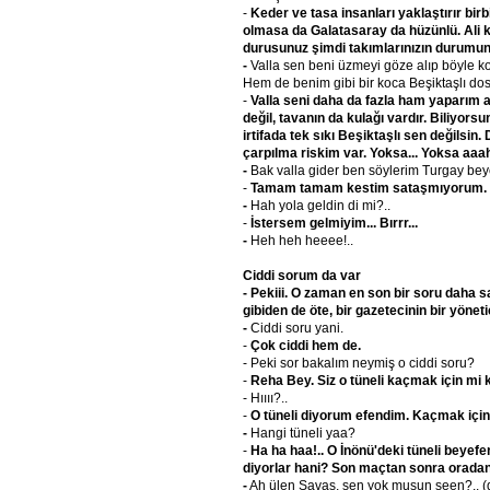
-
Keder ve tasa insanları yaklaştırır bir
olmasa da Galatasaray da hüzünlü. Ali ka
durusunuz şimdi takımlarınızın durumun
-
Valla sen beni üzmeyi göze alıp böyle 
Hem de benim gibi bir koca Beşiktaşlı do
-
Valla seni daha da fazla ham yaparım a
değil, tavanın da kulağı vardır. Biliyor
irtifada tek sıkı Beşiktaşlı sen değilsin
çarpılma riskim var. Yoksa... Yoksa aaah
-
Bak valla gider ben söylerim Turgay beye
-
Tamam tamam kestim sataşmıyorum.
-
Hah yola geldin di mi?..
-
İstersem gelmiyim... Bırrr...
-
Heh heh heeee!..
Ciddi sorum da var
- Pekiii. O zaman en son bir soru daha 
gibiden de öte, bir gazetecinin bir yönet
-
Ciddi soru yani.
-
Çok ciddi hem de.
- Peki sor bakalım neymiş o ciddi soru?
-
Reha Bey. Siz o tüneli kaçmak için mi 
- Hıııı?..
-
O tüneli diyorum efendim. Kaçmak için
-
Hangi tüneli yaa?
-
Ha ha haa!.. O İnönü'deki tüneli beyefen
diyorlar hani? Son maçtan sonra oradan
-
Ah ülen Savaş, sen yok musun seen?.. (