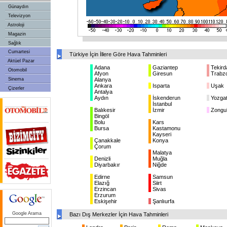
Günaydın
Televizyon
Astroloji
Magazin
Sağlık
Cumartesi
Türkiye İçin İllere Göre Hava Tahminleri
Aktüel Pazar
Adana
Gaziantep
Tekird
Otomobil
Afyon
Giresun
Trabz
Sinema
Alanya
Ankara
Isparta
Uşak
Çizerler
Antalya
Aydın
İskenderun
Yozga
İstanbul
Balıkesir
İzmir
Zongu
Bingöl
Bolu
Kars
Bursa
Kastamonu
Kayseri
Çanakkale
Konya
Çorum
Malatya
Denizli
Muğla
Diyarbakır
Niğde
Edirne
Samsun
Elazığ
Siirt
Erzincan
Sivas
Erzurum
Eskişehir
Şanlıurfa
Google Arama
Bazı Dış Merkezler İçin Hava Tahminleri