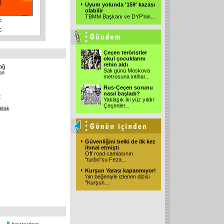
Uyum yolunda '159' kazası
olabilir
TBMM Başkanı ve DYP'nin
...
Çeçen teröristler
okul çocuklarını
rehin aldı
ağ
Salı günü Moskova
on
metrosuna intihar
...
Rus-Çeçen sorunu
nasıl başladı?
t
Yaklaşık iki yüz yıldır
Çeçenler
...
ldak
Güvenliğini belki de ilk kez
ihmal etmişti
Off road camiasının
"turbo"su Feza
...
Kurşun Yarası kapanmıyor!
'nin beğeniyle izlenen dizisi
"Kurşun
...