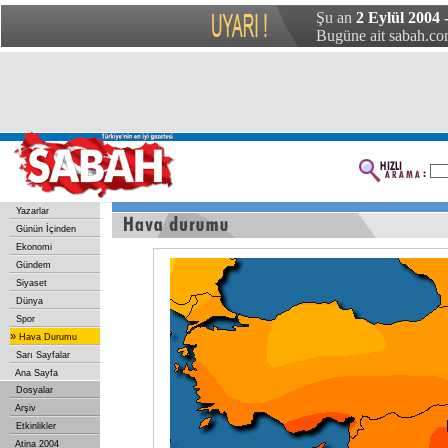
Şu an
2 Eylül 2004
Bugüne ait sabah.com
Yazarlar
Günün İçinden
Ekonomi
Gündem
Siyaset
Dünya
Spor
»
Hava Durumu
Sarı Sayfalar
Ana Sayfa
Dosyalar
Arşiv
Etkinlikler
Atina 2004