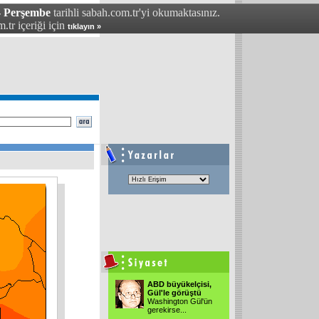
 - Perşembe
tarihli sabah.com.tr'yi okumaktasınız.
.tr içeriği için
tıklayın »
ABD büyükelçisi,
Gül'le görüştü
Washington Gül'ün
gerekirse
...