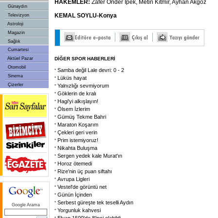
HAKEMLER:
Zafer Önder İpek, Metin Kıtmir, Ayhan Akgöz
Günaydın
KEMAL SOYLU-Konya
Televizyon
Astroloji
Magazin
Sağlık
Cumartesi
Aktüel Pazar
DİĞER SPOR HABERLERİ
Otomobil
Samba değil Lale devri: 0 - 2
Sinema
Lüküs hayat
Çizerler
Yalnızlığı sevmiyorum
Göklerin de kralı
Hagi'yi alkışlayın!
Ölsem İzlerim
Gümüş Tekme Bahri
Maraton Koşarım
Çekleri geri verin
Prim istemiyoruz!
Nikahta Buluşma
Sergen yedek kale Murat'ın
Horoz ötemedi
Rize'nin üç puan siftahı
Avrupa Ligleri
Vestel'de görüntü net
Günün İçinden
Serbest güreşte tek teselli Aydın
Google Arama
Yorgunluk kahvesi