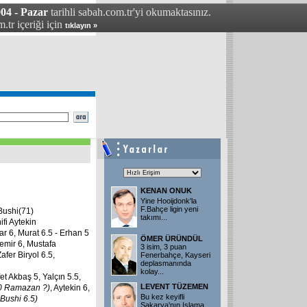
04 - Pazar
tarihli sabah.com.tr'yi okumaktasınız.
.tr içeriği için
tıklayın »
KENAN ONUK
Yine Hooijdonk'la
F.Bahçe ligin yeni
 Bushi(71)
takımı
...
i Aytekin
ar 6, Murat 6.5 - Erhan 5
ÖMER ÜRÜNDÜL
emir 6, Mustafa
3 isim, 3 puan
Zafer Biryol 6.5,
Fenerbahçe, Kayseri
deplasmanında
kolay
...
et Akbaş 5, Yalçın 5.5,
LEVENT TÜZEMEN
80 Ramazan ?)
, Aytekin 6,
Bu kez keyifli
 Bushi 6.5)
Sakarya'nın Islama