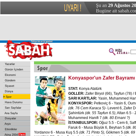
Şu an
29 Ağustos 20
Bugüne ait sabah.com
Yazarlar
Günün İçinden
Ekonomi
Konyaspor'un Zafer Bayramı
Gündem
Siyaset
STAT:
Konya Atatürk
Dünya
GOLLER:
Zafer Biryol (66), Tayfun (78) /
»
Spor
SARI KARTLAR:
Yasin, Muhammed Hanif
Hava Durumu
KONYASPOR:
Petkoviç 6 - Yasin 6, Oum
(dk. 76 Cem Karaca 5)-
Levent 6, Zafer D
Sarı Sayfalar
Şahintürk
(dk. 55 Tayfun 6.5)
, Altan 6.5 - 
Ana Sayfa
Muhammed Hanifi 7
(dk. 80 Ernani ?)
Dosyalar
İSTANBULSPOR:
Oğuz 5.5 - Cem 6, Saff
Arşiv
Faruk 6 - Musa Büyük 6, Beyhan 5
(dk. 
Etkinlikler
Yordanov 6 - Musa Kuş 5.5
(dk. 71 Pinto 5),
Gökmen 5
(dk. 69
Atina 2004