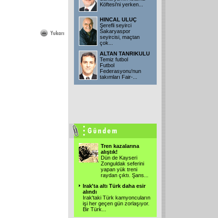
Köftesi'ni yerken
...
HINCAL ULUÇ
Şerefli seyirci
Sakaryaspor
seyircisi, maçtan
çok
...
ALTAN TANRIKULU
Temiz futbol
Futbol
Federasyonu'nun
takımları Fair-
...
Tren kazalarına
alıştık!
Dün de Kayseri
Zonguldak seferini
yapan yük treni
raydan çıktı. Şans
...
Irak'ta altı Türk daha esir
alındı
Irak'taki Türk kamyoncuların
işi her geçen gün zorlaşıyor.
Bir Türk
...