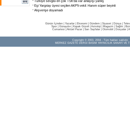
Türkiye sevgisi en çok TSK'da var anlayışı yanlış
Eşi Yargıtay üyesi seçilen AKP'li vekil: Hanım süper beyinli
Alışverişe doyamadı
Günün İçinden
|
Yazarlar
|
Ekonomi
|
Gündem
|
Siyaset
|
Dünya |
Telev
Spor
|
Günaydın
|
Kapak Güzeli
|
Astroloji
|
Magazin
|
Sağlık
|
Biz
Cumartesi
|
Aktüel Pazar
|
Sarı Sayfalar
|
Otomobil
|
Dosyalar
|
A
Copyright © 2003, 2004 - Tüm hakları saklıdır.
MERKEZ GAZETE DERGİ BASIM YAYINCILIK SANAYİ VE T