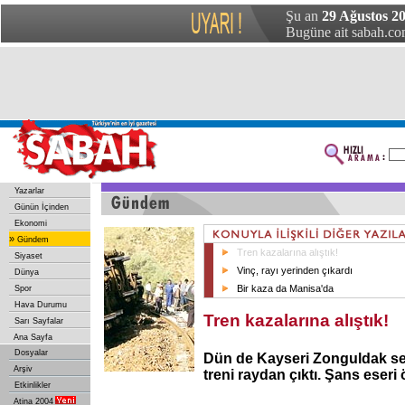
Şu an
29 Ağustos 20
Bugüne ait sabah.com
Yazarlar
Günün İçinden
Ekonomi
»
Gündem
Tren kazalarına alıştık!
Siyaset
Vinç, rayı yerinden çıkardı
Dünya
Bir kaza da Manisa'da
Spor
Hava Durumu
Tren kazalarına alıştık!
Sarı Sayfalar
Ana Sayfa
Dosyalar
Dün de Kayseri Zonguldak se
Arşiv
treni raydan çıktı. Şans eseri
Etkinlikler
Atina 2004