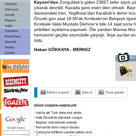
Kayseri'den
Zonguldak'a giden 23657 sefer sayılı yü
Günaydın
çıkarak devrildi. Kazada şans eseri ölen olmadı. Ba
Televizyon
idaresindeki tren, Yeşilhisar'dan Karabük'e demir toz
Astroloji
Önceki gün saat 18.00'de Kırıkkale'nin Balışeyh ilçes
Magazin
Kırıkkale Valisi Mustafa Demirer'e bile 14 saat son
Sağlık
yetkilileri açıklama yapmadı. Öte yandan Manisa Mura
Cumartesi
hemzemin geçitte otomobille çarpıştı. İkiye ayrılan ar
Aktüel Pazar
öldü.
Otomobil
Sinema
Hakan GÖKKAYA - MERKEZ
Çizerler
DİĞER GÜNDEM HABERLERİ
Irak'ta altı Türk daha esir alındı
Halk Ekmek'te trilyonluk vurgun
Başkan sekreteriyle evlendi
Pervari'de ikinci mayın faciası
Google Arama
Çarpışma tehlikesi yaratan pilota ceza