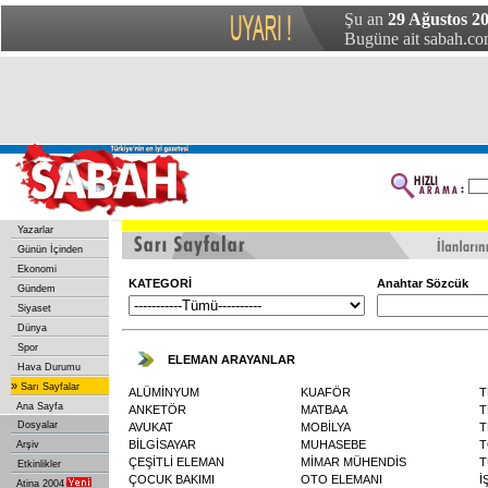
Şu an
29 Ağustos 20
Bugüne ait sabah.com
Yazarlar
Günün İçinden
Ekonomi
KATEGORİ
Anahtar Sözcük
Gündem
Siyaset
Dünya
Spor
ELEMAN ARAYANLAR
Hava Durumu
»
Sarı Sayfalar
ALÜMİNYUM
KUAFÖR
T
Ana Sayfa
ANKETÖR
MATBAA
T
Dosyalar
AVUKAT
MOBİLYA
T
BİLGİSAYAR
MUHASEBE
T
Arşiv
ÇEŞİTLİ ELEMAN
MİMAR MÜHENDİS
T
Etkinlikler
ÇOCUK BAKIMI
OTO ELEMANI
İ
Atina 2004