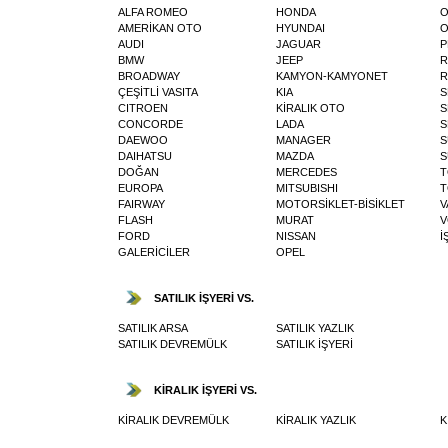
ALFA ROMEO
HONDA
O
AMERİKAN OTO
HYUNDAI
O
AUDI
JAGUAR
P
BMW
JEEP
R
BROADWAY
KAMYON-KAMYONET
R
ÇEŞİTLİ VASITA
KIA
S
CITROEN
KİRALIK OTO
S
CONCORDE
LADA
S
DAEWOO
MANAGER
S
DAIHATSU
MAZDA
S
DOĞAN
MERCEDES
T
EUROPA
MITSUBISHI
T
FAIRWAY
MOTORSİKLET-BİSİKLET
V
FLASH
MURAT
V
FORD
NISSAN
İ
GALERİCİLER
OPEL
SATILIK İŞYERİ VS.
SATILIK ARSA
SATILIK YAZLIK
SATILIK DEVREMÜLK
SATILIK İŞYERİ
KİRALIK İŞYERİ VS.
KİRALIK DEVREMÜLK
KİRALIK YAZLIK
K