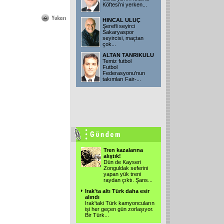
Köftesi'ni yerken
...
HINCAL ULUÇ
Şerefli seyirci
Sakaryaspor
seyircisi, maçtan
çok
...
ALTAN TANRIKULU
Temiz futbol
Futbol
Federasyonu'nun
takımları Fair-
...
Tren kazalarına
alıştık!
Dün de Kayseri
Zonguldak seferini
yapan yük treni
raydan çıktı. Şans
...
Irak'ta altı Türk daha esir
alındı
Irak'taki Türk kamyoncuların
işi her geçen gün zorlaşıyor.
Bir Türk
...