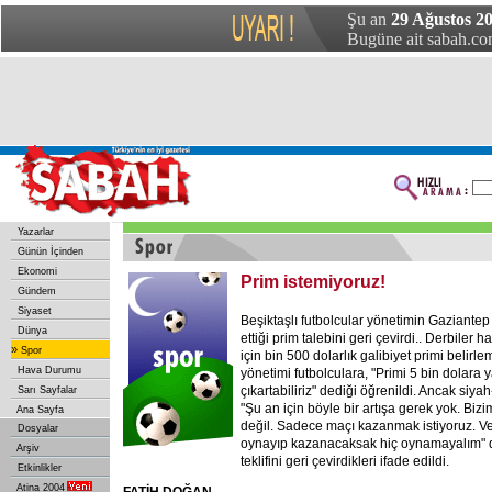
Şu an
29 Ağustos 20
Bugüne ait sabah.com
Yazarlar
Günün İçinden
Ekonomi
Prim istemiyoruz!
Gündem
Siyaset
Beşiktaşlı futbolcular yönetimin Gaziantep
Dünya
ettiği prim talebini geri çevirdi.. Derbiler ha
»
Spor
için bin 500 dolarlık galibiyet primi belirl
Hava Durumu
yönetimi futbolculara, "Primi 5 bin dolara 
çıkartabiliriz" dediği öğrenildi. Ancak siyah
Sarı Sayfalar
"Şu an için böyle bir artışa gerek yok. Bizi
Ana Sayfa
değil. Sadece maçı kazanmak istiyoruz. Ver
Dosyalar
oynayıp kazanacaksak hiç oynamayalım" d
Arşiv
teklifini geri çevirdikleri ifade edildi.
Etkinlikler
Atina 2004