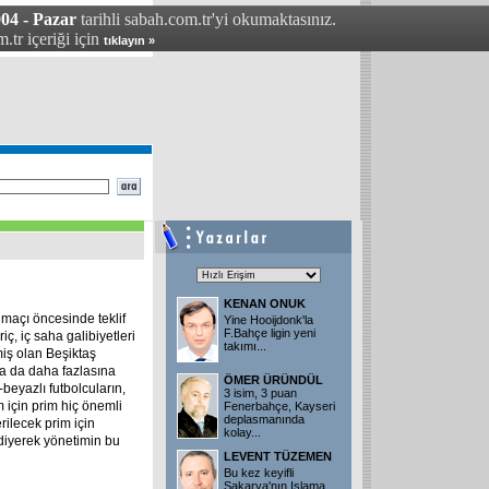
04 - Pazar
tarihli sabah.com.tr'yi okumaktasınız.
.tr içeriği için
tıklayın »
KENAN ONUK
 maçı öncesinde teklif
Yine Hooijdonk'la
F.Bahçe ligin yeni
riç, iç saha galibiyetleri
takımı
...
emiş olan Beşiktaş
ya da daha fazlasına
ÖMER ÜRÜNDÜL
-beyazlı futbolcuların,
3 isim, 3 puan
m için prim hiç önemli
Fenerbahçe, Kayseri
deplasmanında
ilecek prim için
kolay
...
iyerek yönetimin bu
LEVENT TÜZEMEN
Bu kez keyifli
Sakarya'nın Islama