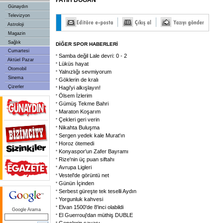
FATİH DOĞAN
Günaydın
Televizyon
Astroloji
Magazin
Sağlık
DİĞER SPOR HABERLERİ
Cumartesi
Samba değil Lale devri: 0 - 2
Aktüel Pazar
Lüküs hayat
Otomobil
Yalnızlığı sevmiyorum
Sinema
Göklerin de kralı
Çizerler
Hagi'yi alkışlayın!
Ölsem İzlerim
Gümüş Tekme Bahri
Maraton Koşarım
Çekleri geri verin
Nikahta Buluşma
Sergen yedek kale Murat'ın
Horoz ötemedi
Konyaspor'un Zafer Bayramı
Rize'nin üç puan siftahı
Avrupa Ligleri
Vestel'de görüntü net
Günün İçinden
Serbest güreşte tek teselli Aydın
Yorgunluk kahvesi
Elvan 1500'de 8'inci olabildi
Google Arama
El Guerrouj'dan müthiş DUBLE