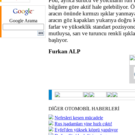
Pod, ayrıca sürücü ve yolcuların ruh ha
bilgilere göre aktif hale gelebiliyor.
aracın önünde kırmızı ışıklar yanmay
aracın göz kapakları yukarıya doğru 
Google Arama
farlar ve yükseklik standart pozisyon
mutluysa, sarı ve turuncu renkli ışık
başlıyor.
Furkan ALP
DİĞER OTOMOBİL HABERLERİ
Nefesleri kesen mücadele
Rus işadamları yine hızlı çıktı!
Eyfel'den yüksek köprü yapılıyor