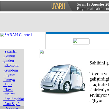
Şu an
17 Ağustos 20
Bugüne ait sabah.com
Yazarlar
Günün
İçinden
Sahibini g
Ekonomi
Gündem
Toyota ve 
Siyaset
geliştirdiğ
Dünya
araç trafik
Spor
sinirleniy
Hava
Durumu
seviniyor 
Sarı Sayfalar
ağlıyor.
Ana Sayfa
Dosyalar