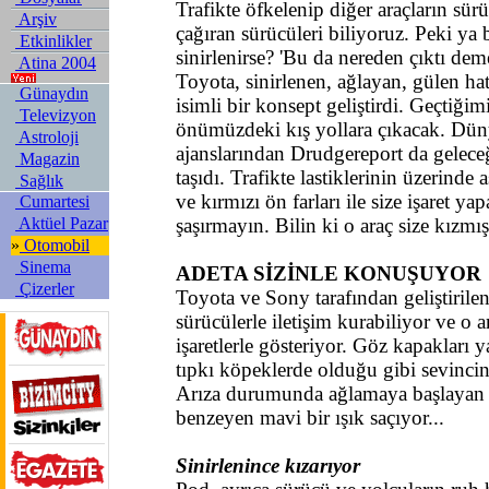
Trafikte öfkelenip diğer araçların sür
Arşiv
çağıran sürücüleri biliyoruz. Peki ya 
Etkinlikler
sinirlenirse? 'Bu da nereden çıktı de
Atina 2004
Toyota, sinirlenen, ağlayan, gülen ha
Günaydın
isimli bir konsept geliştirdi. Geçtiğimi
Televizyon
önümüzdeki kış yollara çıkacak. Dü
Astroloji
ajanslarından Drudgereport da gelec
Magazin
taşıdı. Trafikte lastiklerinin üzerind
Sağlık
ve kırmızı ön farları ile size işaret ya
Cumartesi
Aktüel Pazar
şaşırmayın. Bilin ki o araç size kızmışt
»
Otomobil
Sinema
ADETA SİZİNLE KONUŞUYOR
Çizerler
Toyota ve Sony tarafından geliştirile
sürücülerle iletişim kurabiliyor ve o an
işaretlerle gösteriyor. Göz kapakları 
tıpkı köpeklerde olduğu gibi sevincin
Arıza durumunda ağlamaya başlayan 
benzeyen mavi bir ışık saçıyor...
Sinirlenince kızarıyor