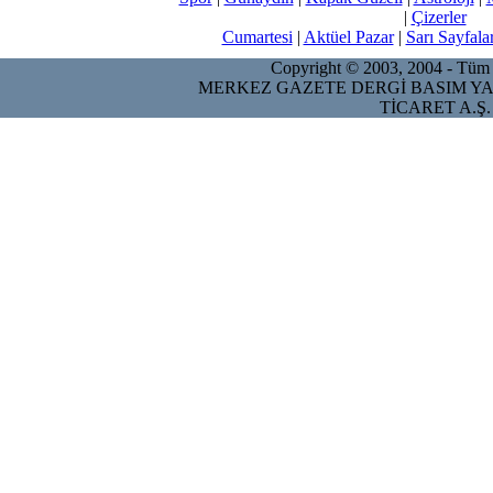
|
Çizerler
Cumartesi
|
Aktüel Pazar
|
Sarı Sayfala
Copyright © 2003, 2004 - Tüm ha
MERKEZ GAZETE DERGİ BASIM YA
TİCARET A.Ş.