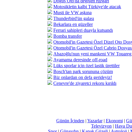
Doğuş Oto'da değişim rüzgarı
Motosikletin kalbi Türkiye'de atacak
Musti ile VW aşkına
Thunderbird'ün galası
Bekarlara en güzeller
Ferrari sahipleri duayla kutsandı
Bomba transfer
Otomobil'in Gazetesi Özel Dizel Oto Dos
Otomobil'in Gazetesi Özel Cabrio Dosyas
Abazoğlu'nun yeni mankeni VW Touareg 
Ayamama deresinde off-road
Lüks sporlar için özel lastik ürettiler
Bosch'tan park sorununa çözüm
Biz onlardan on defa gerideyiz!
Cenevre'de ziyaretçi rekoru kırıldı
Günün İçinden
|
Yazarlar
|
Ekonomi
|
Gü
Televizyon
|
Hava Du
Spor
|
Günaydın
|
Kapak Güzeli
|
Astroloji
|