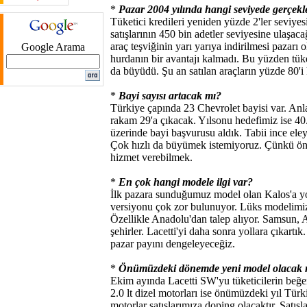
*
Pazar 2004 yılında hangi seviyede gerçek
Tüketici kredileri yeniden yüzde 2'ler seviye
satışlarının 450 bin adetler seviyesine ulaşa
araç teşviğinin yarı yarıya indirilmesi pazarı 
Google Arama
hurdanın bir avantajı kalmadı. Bu yüzden tük
da büyüdü. Şu an satılan araçların yüzde 80'i 
*
Bayi sayısı artacak mı?
Türkiye çapında 23 Chevrolet bayisi var. Anla
rakam 29'a çıkacak. Yılsonu hedefimiz ise 40
üzerinde bayi başvurusu aldık. Tabii ince ele
Çok hızlı da büyümek istemiyoruz. Çünkü öne
hizmet verebilmek.
*
En çok hangi modele ilgi var?
İlk pazara sunduğumuz model olan Kalos'a yo
versiyonu çok zor bulunuyor. Lüks modelimiz
Özellikle Anadolu'dan talep alıyor. Samsun, 
şehirler. Lacetti'yi daha sonra yollara çıkartı
pazar payını dengeleyeceğiz.
*
Önümüzdeki dönemde yeni model olacak 
Ekim ayında Lacetti SW'yu tüketicilerin beğen
2.0 lt dizel motorları ise önümüzdeki yıl Türk
motorlar satışlarımıza doping olacaktır. Satış