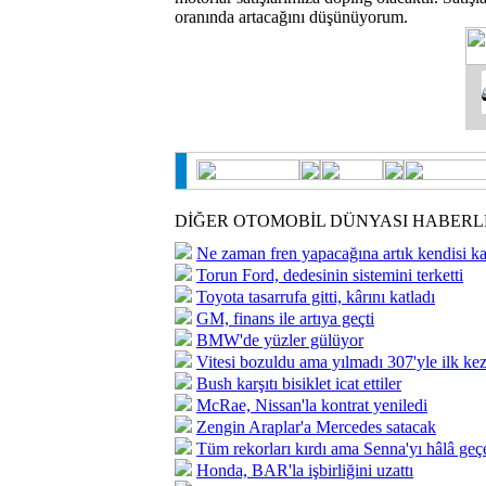
oranında artacağını düşünüyorum.
DİĞER OTOMOBİL DÜNYASI HABERL
Ne zaman fren yapacağına artık kendisi ka
Torun Ford, dedesinin sistemini terketti
Toyota tasarrufa gitti, kârını katladı
GM, finans ile artıya geçti
BMW'de yüzler gülüyor
Vitesi bozuldu ama yılmadı 307'yle ilk kez
Bush karşıtı bisiklet icat ettiler
McRae, Nissan'la kontrat yeniledi
Zengin Araplar'a Mercedes satacak
Tüm rekorları kırdı ama Senna'yı hâlâ ge
Honda, BAR'la işbirliğini uzattı