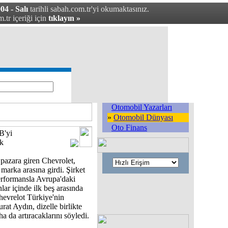
04 - Salı
tarihli sabah.com.tr'yi okumaktasınız.
.tr içeriği için
tıklayın »
Otomobil Yazarları
»
Otomobil Dünyası
Oto Finans
B'yi
ak
pazara giren Chevrolet,
n marka arasına girdi. Şirket
erformansla Avrupa'daki
lar içinde ilk beş arasında
Chevrelot Türkiye'nin
rat Aydın, dizelle birlikte
aha da artıracaklarını söyledi.