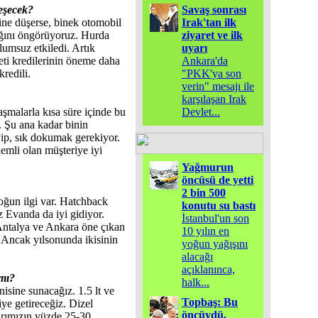
leşecek?
Savaş sonrası
sine düşerse, binek otomobil
Irak'tan ilk
cağını öngörüyoruz. Hurda
ziyaret ve ilk
olumsuz etkiledi. Artık
uyarı
eti kredilerinin öneme daha
Ankara'da
kredili.
"PKK'ya son
verin" mesajı ile
karşılaşan Irak
şmalarla kısa süre içinde bu
Devlet
...
. Şu ana kadar binin
yip, sık dokumak gerekiyor.
mli olan müşteriye iyi
Yağmurun
öncüsü de yetti
2 bin 500
ğun ilgi var. Hatchback
konutu su bastı
 Evanda da iyi gidiyor.
İstanbul'un son
Antalya ve Ankara öne çıkan
10 yılın en
k. Ancak yılsonunda ikisinin
yoğun yağışını
alacağı
açıklanınca,
mı?
halk
...
isine sunacağız. 1.5 lt ve
Topbaş: Bu
iye getireceğiz. Dizel
öncüydü,
larımızın yüzde 25-30