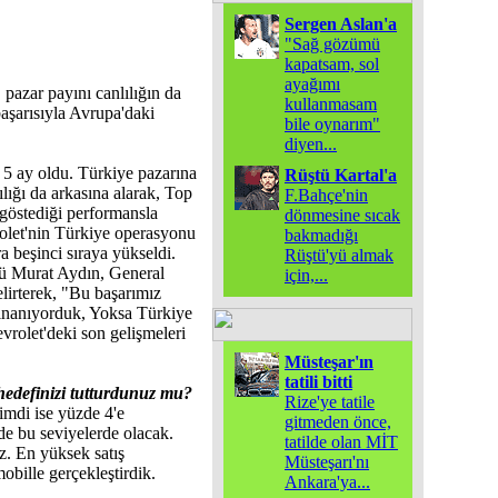
Sergen Aslan'a
"Sağ gözümü
kapatsam, sol
ayağımı
 pazar payını canlılığın da
kullanmasam
başarısıyla Avrupa'daki
bile oynarım"
diyen
...
 5 ay oldu. Türkiye pazarına
Rüştü Kartal'a
lığı da arkasına alarak, Top
F.Bahçe'nin
t göstediği performansla
dönmesine sıcak
rolet'nin Türkiye operasyonu
bakmadığı
a beşinci sıraya yükseldi.
Rüştü'yü almak
ü Murat Aydın, General
için,
...
lirterek, "Bu başarımız
a inanıyorduk, Yoksa Türkiye
vrolet'deki son gelişmeleri
Müsteşar'ın
tatili bitti
 hedefinizi tutturdunuz mu?
Rize'ye tatile
imdi ise yüzde 4'e
gitmeden önce,
 de bu seviyelerde olacak.
tatilde olan MİT
. En yüksek satış
Müsteşarı'nı
bille gerçekleştirdik.
Ankara'ya
...