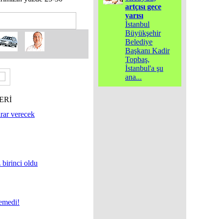
artçısı gece
yarısı
İstanbul
Büyükşehir
Belediye
Başkanı Kadir
Topbaş,
İstanbul'a şu
ana
...
ERİ
rar verecek
 birinci oldu
çemedi!