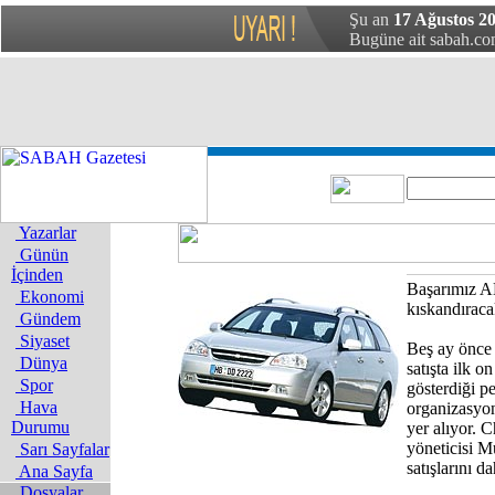
Şu an
17 Ağustos 20
Bugüne ait sabah.com
Yazarlar
Günün
İçinden
Başarımız A
Ekonomi
kıskandırac
Gündem
Siyaset
Beş ay önce 
Dünya
satışta ilk o
Spor
gösterdiği p
Hava
organizasyon
Durumu
yer alıyor. 
yöneticisi Mu
Sarı Sayfalar
satışlarını d
Ana Sayfa
Dosyalar