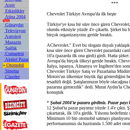
***
Arşiv
Etkinlikler
Chevrolet Türkiye Avrupa'da ilk beşte
Atina 2004
Türkiye'ye kısa bir süre önce giren Chevrolet,
Günaydın
olumlu etkisiyle yüzde 4'e çıkarttı. Şirket bu 
Televizyon
birçok organizasyonu geride bıraktı.
Astroloji
Magazin
AChevrolet." Evet bu sloganı duyalı yaklaşık
Sağlık
kısa süre önce giren Chevrolet pazardaki canlı
Cumartesi
10'a (pazarda ilk ona girdi) girdi. Hatta şirke
Aktüel Pazar
Avrupa'da birçok ülkeyi geride bıraktı. Chev
»
Otomobil
İtalya, ispanya, Almanya ve İngiltere'den sonr
Sinema
Chevrolet Türkiye Satış ve Pazarlama Müdür
Motors'un ülkemize büyük ilgi gösterdiğini be
Çizerler
tesadüfi değil. Şatışlarımızın böyle olacağın
pazarına girmezdik" dedi. Murat Aydın'la Che
konuştuk
*
Şubat 2004'te pazara girdiniz. Pazar payı
12 Şubat'ta pazar payımız yüzde 1.4'e çıktı. Ş
çıkartarak, ilk 10'a girdik. Yılsonu hedefimiz
Minimum 10 bin otomobil satmayı planlıyoruz
performansımızı da haziranda 1.500 adet otomo