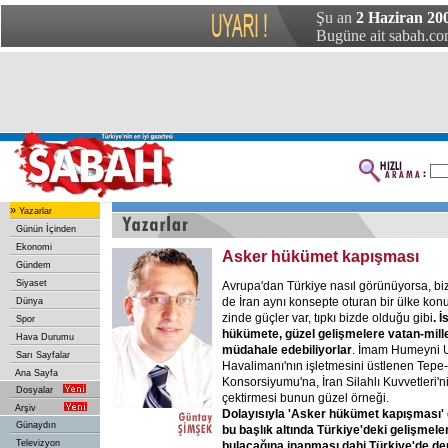
Şu an
2 Haziran 20
Bugüne ait sabah.com
»
Yazarlar
Günün İçinden
Ekonomi
Asker hükümet kapışması
Gündem
Siyaset
Avrupa'dan Türkiye nasıl görünüyorsa, bi
de İran aynı konsepte oturan bir ülke ko
Dünya
zinde güçler var, tıpkı bizde olduğu gibi
. 
Spor
hükümete, güzel gelişmelere vatan-mill
Hava Durumu
müdahale edebiliyorlar
. İmam Humeyni U
Sarı Sayfalar
Havalimanı'nın işletmesini üstlenen Tepe
Ana Sayfa
Konsorsiyumu'na, İran Silahlı Kuvvetleri'
Dosyalar
çektirmesi bunun güzel örneği.
Arşiv
Dolayısıyla 'Asker hükümet kapışması' d
Günaydın
bu başlık altında Türkiye'deki gelişmeler
Televizyon
bulacağına inanması dahi Türkiye'de de