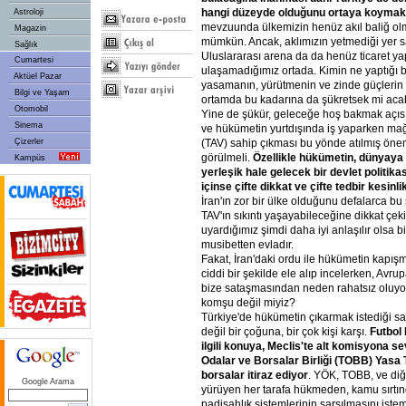
hangi düzeyde olduğunu ortaya koymak
Astroloji
mevzuunda ülkemizin henüz akıl baliğ ol
Magazin
mümkün. Ancak, aklımızın yetmediği yer 
Sağlık
Uluslararası arena da da henüz ticaret y
Cumartesi
ulaşamadığımız ortada. Kimin ne yaptığı b
Aktüel Pazar
yasamanın, yürütmenin ve zinde güçlerin bi
Bilgi ve Yaşam
ortamda bu kadarına da şükretsek mi ac
Otomobil
Yine de şükür, geleceğe hoş bakmak açısı
Sinema
ve hükümetin yurtdışında iş yaparken mağd
Çizerler
(TAV) sahip çıkması bu yönde atılmış önem
görülmeli.
Özellikle hükümetin, dünyay
Kampüs
yerleşik hale gelecek bir devlet politikas
içinse çifte dikkat ve çifte tedbir kesinli
İran'ın zor bir ülke olduğunu defalarca bu
TAV'ın sıkıntı yaşayabileceğine dikkat çe
uyardığımız şimdi daha iyi anlaşılır olsa bi
musibetten evladır.
Fakat, İran'daki ordu ile hükümetin kapış
ciddi bir şekilde ele alıp incelerken, Avru
bize sataşmasından neden rahatsız oluyo
komşu değil miyiz?
Türkiye'de hükümetin çıkarmak istediği 
değil bir çoğuna, bir çok kişi karşı.
Futbol
ilgili konuya, Meclis'te alt komisyona s
Odalar ve Borsalar Birliği (TOBB) Yasa 
borsalar itiraz ediyor
. YÖK, TOBB, ve diğ
Google Arama
yürüyen her tarafa hükmeden, kamu sırtı
padişahlık sistemlerinin sarsılmasını istem