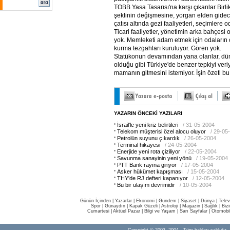
TOBB Yasa Tasarısı'na karşı çıkanlar Birli
şeklinin değişmesine, yorgan elden gidec
çatısı altında gezi faaliyetleri, seçimlere o
Ticari faaliyetler, yönetimin arka bahçesi o
yok. Memleketi adam etmek için odaların ça
kurma tezgahları kuruluyor. Gören yok.
Statükonun devamından yana olanlar, dü
olduğu gibi Türkiye'de benzer tepkiyi veri
mamanın gitmesini istemiyor. İşin özeti bu
YAZARIN ÖNCEKİ YAZILARI
İsrail'le yeni kriz belirtileri
/ 31-05-2004
Telekom müşterisi özel alocu oluyor
/ 29-05
Petrolün suyunu çıkardık
/ 26-05-2004
Terminal hikayesi
/ 24-05-2004
Enerjide yeni rota çiziliyor
/ 22-05-2004
Savunma sanayinin yeni yönü
/ 19-05-2004
PTT Bank rayına giriyor
/ 17-05-2004
Asker hükümet kapışması
/ 15-05-2004
THY'de RJ defteri kapanıyor
/ 12-05-2004
Bu bir ulaşım devrimidir
/ 10-05-2004
Günün İçinden
|
Yazarlar
|
Ekonomi
|
Gündem
|
Siyaset
|
Dünya |
Telev
Spor
|
Günaydın
|
Kapak Güzeli
|
Astroloji
|
Magazin
|
Sağlık
|
Biz
Cumartesi
|
Aktüel Pazar
|
Bilgi ve Yaşam
|
Sarı Sayfalar
|
Otomobi