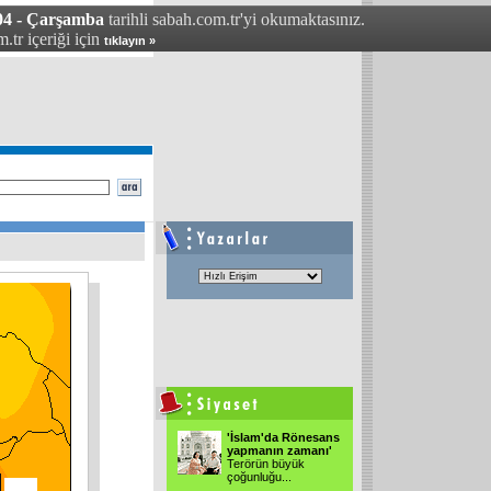
04 - Çarşamba
tarihli sabah.com.tr'yi okumaktasınız.
.tr içeriği için
tıklayın »
'İslam'da Rönesans
yapmanın zamanı'
Terörün büyük
çoğunluğu
...