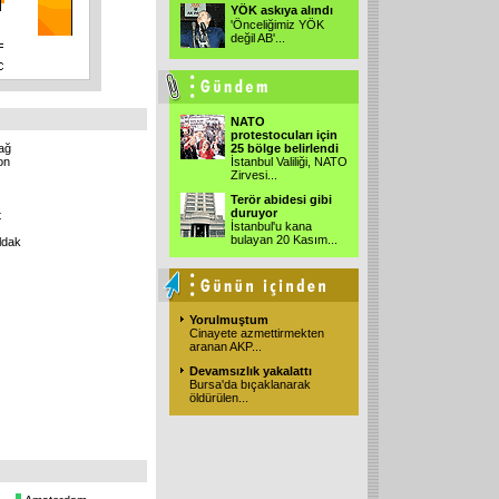
YÖK askıya alındı
'Önceliğimiz YÖK
değil AB'
...
NATO
protestocuları için
ağ
25 bölge belirlendi
on
İstanbul Valiliği, NATO
Zirvesi
...
Terör abidesi gibi
duruyor
t
İstanbul'u kana
bulayan 20 Kasım
...
ldak
Yorulmuştum
Cinayete azmettirmekten
aranan AKP
...
Devamsızlık yakalattı
Bursa'da bıçaklanarak
öldürülen
...