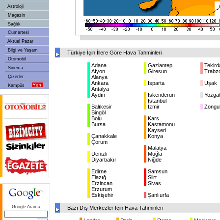
Astroloji
Magazin
Sağlık
Cumartesi
Aktüel Pazar
Bilgi ve Yaşam
Türkiye İçin İllere Göre Hava Tahminleri
Otomobil
Adana
Gaziantep
Tekird
Sinema
Afyon
Giresun
Trabz
Çizerler
Alanya
Ankara
Isparta
Uşak
Kampüs
Antalya
Aydın
İskenderun
Yozga
İstanbul
Balıkesir
İzmir
Zongu
Bingöl
Bolu
Kars
Bursa
Kastamonu
Kayseri
Çanakkale
Konya
Çorum
Malatya
Denizli
Muğla
Diyarbakır
Niğde
Edirne
Samsun
Elazığ
Siirt
Erzincan
Sivas
Erzurum
Eskişehir
Şanlıurfa
Google Arama
Bazı Dış Merkezler İçin Hava Tahminleri