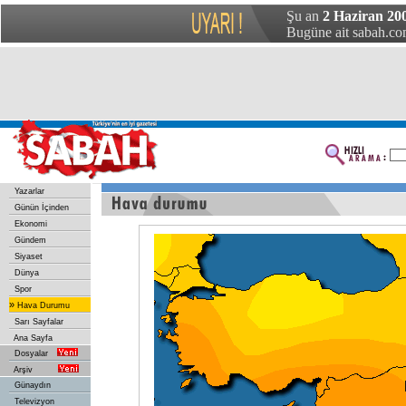
Şu an
2 Haziran 20
Bugüne ait sabah.com
Yazarlar
Günün İçinden
Ekonomi
Gündem
Siyaset
Dünya
Spor
»
Hava Durumu
Sarı Sayfalar
Ana Sayfa
Dosyalar
Arşiv
Günaydın
Televizyon