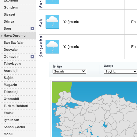
Ekonomi
Gündem
Siyaset
Dünya
Yağmurlu
En 
Spor
»
Hava Durumu
Sarı Sayfalar
Yağmurlu
En 
Dosyalar
Günaydın
Televizyon
Astroloji
Sağlık
Magazin
Teknoloji
Otomobil
Turizm Rehberi
Emlak
İşte İnsan
Sabah Çocuk
Mobil