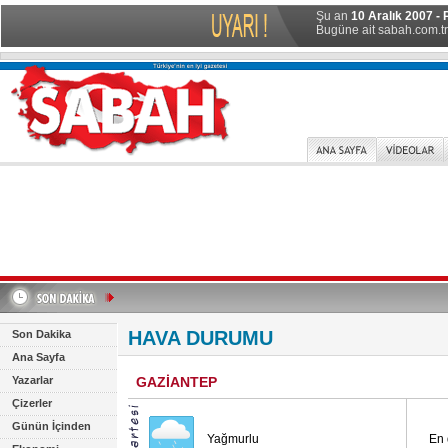
Şu an
10 Aralık 2007 - 
Bugüne ait sabah.com.tr 
HAVA DURUMU
Son Dakika
Ana Sayfa
Yazarlar
GAZİANTEP
Çizerler
Günün İçinden
Yağmurlu
En 