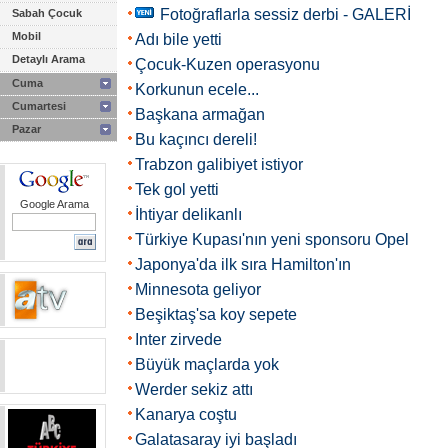
Fotoğraflarla sessiz derbi - GALERİ
Sabah Çocuk
Mobil
Adı bile yetti
Detaylı Arama
Çocuk-Kuzen operasyonu
Cuma
Korkunun ecele...
Cumartesi
Başkana armağan
Pazar
Bu kaçıncı dereli!
Trabzon galibiyet istiyor
Tek gol yetti
Google Arama
İhtiyar delikanlı
Türkiye Kupası'nın yeni sponsoru Opel
Japonya'da ilk sıra Hamilton'ın
Minnesota geliyor
Beşiktaş'sa koy sepete
Inter zirvede
Büyük maçlarda yok
Werder sekiz attı
Kanarya coştu
Galatasaray iyi başladı