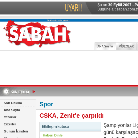
Şu an
30 Eylül 2007 - P
Bugüne ait sabah.com.tr 
Spor
Son Dakika
Ana Sayfa
CSKA, Zenit'e çarpıldı
Yazarlar
Çizerler
Şampiyonlar Lig
Günün İçinden
günü karşılaşa
Haberi Dinle