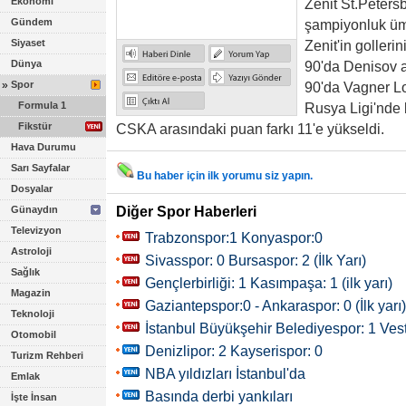
Ekonomi
Zenit St.Petersb
Gündem
şampiyonluk ümi
Siyaset
Zenit'in goller
Dünya
90'da Denisov a
»
Spor
90'da Vagner Lo
Formula 1
Rusya Ligi'nde b
Fikstür
CSKA arasındaki puan farkı 11'e yükseldi.
Hava Durumu
Sarı Sayfalar
Bu haber için ilk yorumu siz yapın.
Dosyalar
Diğer Spor Haberleri
Günaydın
Televizyon
Trabzonspor:1 Konyaspor:0
Astroloji
Sivasspor: 0 Bursaspor: 2 (İlk Yarı)
Sağlık
Gençlerbirliği: 1 Kasımpaşa: 1 (ilk yarı)
Magazin
Gaziantepspor:0 - Ankaraspor: 0 (İlk yarı)
Teknoloji
İstanbul Büyükşehir Belediyespor: 1 Veste
Otomobil
Denizlipor: 2 Kayserispor: 0
Turizm Rehberi
NBA yıldızları İstanbul'da
Emlak
Basında derbi yankıları
İşte İnsan