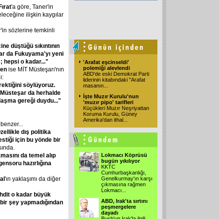
Fırat
'a göre, Taner'in
leceğine ilişkin kaygılar
in sözlerine temkinli
çine
düştüğü
sıkıntının
ar
da
Fukuyama'yı
yeni
;
hepsi
o
kadar..."
'Arafat eşcinseldi'
polemiği alevlendi
en
ise MİT Müsteşarı'nın
ABD'de eski Demokrat Parti
i:
liderinin kitabındaki "Arafat
rektiğini
söylüyoruz.
masanın...
Müsteşar
da
herhalde
İşte Muzır Kurulu'nun
laşma
gereği
duydu..."
'muzır pipo' tarifleri
Küçükleri Muzır Neşriyattan
Koruma Kurulu, Güney
Amerika'dan ithal...
benzer...
zellikle
dış
politika
estiği
için
bu
yönde
bir
sında.
amasını
da
temel
alıp
Lokmacı Köprüsü
bugün yıkılıyor
gensoru
hazırlığına
KKTC
Cumhurbaşkanlığı,
al
'ın yaklaşımı da diğer
Genelkurmay'ın karşı
çıkmasına rağmen
Lokmacı...
hdit
o
kadar
büyük
ABD, Irak'ta sırtını
bir
şey
yapmadığından
peşmergelere
dayadı
Bush'un Irak'la ilgili