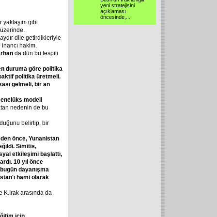
yeni stratejisini
açıklaması
öncesinde,...
r yaklaşım gibi
 üzerinde.
 aydır dile getirdikleriyle
 inancı hakim.
rhan
da dün bu tespiti
en
duruma
göre
politika
oaktif
politika
üretmeli.
ikası
gelmeli,
bir
an
enelüks
modeli
yatan nedenin de bu
duğunu belirtip, bir
eden
önce,
Yunanistan
ğildi.
Simitis,
syal
etkileşimi
başlattı,
ardı.
10
yıl
önce
bugün
dayanışma
stan'ı
hami
olarak
le K.Irak arasında da
ğitim
için