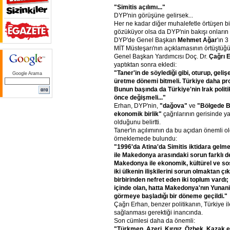
"Simitis
açılımı..."
DYP'nin görüşüne gelirsek...
Her ne kadar diğer muhalefetle örtüşen bi
gözüküyor olsa da DYP'nin bakışı onların
DYP'de Genel Başkan
Mehmet
Ağar
'ın 3
MİT Müsteşarı'nın açıklamasının örtüştüğü
Genel Başkan Yardımcısı Doç. Dr.
Çağrı
E
yaptıktan sonra ekledi:
"Taner'in
de
söylediği
gibi,
oturup,
geliş
Google Arama
üretme
dönemi
bitmeli.
Türkiye
daha
pr
Bunun
başında
da
Türkiye'nin
Irak
polit
önce
değişmeli..."
Erhan, DYP'nin,
"dağova"
ve
"Bölgede
B
ekonomik
birlik"
çağrılarının gerisinde 
olduğunu belirtti.
Taner'in açılımının da bu açıdan önemli ol
örneklemede bulundu:
"1996'da
Atina'da
Simitis
iktidara
gelm
ile
Makedonya
arasındaki
sorun
farklı
de
Makedonya
ile
ekonomik,
kültürel
ve
so
iki
ülkenin
ilişkilerini
sorun
olmaktan
çık
birbirinden
nefret
eden
iki
toplum
vardı;
içinde
olan,
hatta
Makedonya'nın
Yunani
görmeye
başladığı
bir
döneme
geçildi."
Çağrı Erhan, benzer politikanın, Türkiye i
sağlanması gerektiği inancında.
Son cümlesi daha da önemli:
"Türkmen,
Azeri,
Kırgız,
Özbek,
Kazak
e