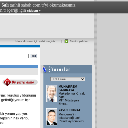
 Salı
tarihli sabah.com.tr'yi okumaktasınız.
.tr içeriği için
tıklayın »
Hava durumu için şehir seçiniz...
Benim şehrim
MUHARREM
SARIKAYA
Makedonya K. Irak
80'inci kuruluş yıldönümü
hattı...
 getirdiği yorum için
MİT Müsteşarı
Emre...
YAVUZ DONAT
 bir yorum yapıyor.
Menderes'in
tokatlandığı an!..
 hepsinin hak verip,
Celal Bayar'ın kızı...
ı...