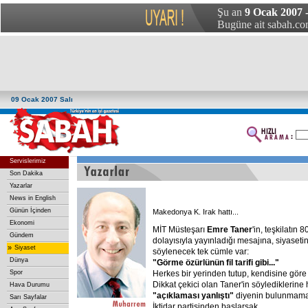
Şu an
9 Ocak 2007 -
Bugüne ait sabah.com
09 Ocak 2007 Salı
Servislerimiz
Son Dakika
Yazarlar
News in English
Günün İçinden
Makedonya K. Irak hattı...
Ekonomi
MİT Müsteşarı
Emre
Taner
'in, teşkilatın 
Gündem
dolayısıyla yayınladığı mesajına, siyasetin
»
Siyaset
söylenecek tek cümle var:
Dünya
"Görme
özürlünün
fil
tarifi
gibi..."
Spor
Herkes bir yerinden tutup, kendisine göre
Dikkat çekici olan Taner'in söylediklerine
Hava Durumu
"açıklaması
yanlıştı"
diyenin bulunmamas
Sarı Sayfalar
İktidar partisinden başlarsak...