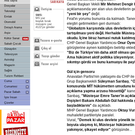
Ana Sayfa
Genel Başkan Vekili
Mir
Mehmet
Dengir
Dosyalar
açıklamasında yer alan ulus devletlerin ge
Teknoloji
"yeni
bir
şey"
değil.
SMS:
Emlak
MS yaz
Fırat'ın yorumu bununla da kalmadı. Taner'
boşluk bırak
Otomobil
eleştiri getirmekten geri durmadı:
mesajını yaz
4122'ye gönder
Detaylı Arama
"Globalizm
karşısında
ulus
devletlerin
i
tartışılması
yeni
değil.
Herhalde
Müsteş
Arşiv
okudu.
İçine
biraz
hamasi
nutuk
katılmış
Kültür Sanat
CHP Genel Başkan Yardımcısı
Onur
Öym
Sabah Çocuk
görüşlerine aynen katıldığını belirtip ekled
Günaydın
"Biz
de
Türkiye'nin
daha
aktif
olması
ge
Televizyon
Ama
hükümet
aktif
politika
izleyemiyor.
Astroloji
sıkıntıyı
gördü
ve
bunu
kamuoyu
ile
pay
Magazin
Sağlık
Gül
için
gensoru
Turizm Rehberi
Anavatan Partisi'nin yaklaşımı da CHP ile 
Grup Başkanvekili
Süleyman
Sarıbaş
,
"Ö
Cuma
konusunda
MİT
hükümetten
umudunu
k
Cumartesi
açıklama
yapma
arzusu
hissettiği"
kanı
Pazar Sabah
Sarıbaş,
"Müsteşar
Emre
Taner'in
açıkl
İşte İnsan
Dışişleri
Bakanı
Abdullah
Gül
hakkında
Çizerler
başladıklarını"
da açıkladı.
MHP Genel Başkan Yardımcısı
Oktay
Vur
muhalefet partileriyle paralel.
Vural,
"Demek
ki
ulus
devlete
yönelik
te
boyuta
ulaşmış
ki,
Müsteşar
hükümetin
yakınıyor,
şikayet
ediyor"
görüşünde...