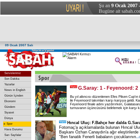
Şu an
9 Ocak 2007 -
Bugüne ait sabah.com
09 Ocak 2007 Salı
Servislerimiz
Son Dakika
Yazarlar
G.Saray: 1 - Feyenoord: 2
News in English
Günün İçinden
Bu yıl altıncısı düzenlenen Efes Pilsen Cup'ın
ile Feyenoord takımları karşı karşıya geldi. 
Ekonomi
Feyenoord finale adını yazdırırken, Galatasara
Gündem
turnuvanın üçüncüsünü belirlemek için karşı k
Siyaset
Dünya
Hıncal Uluç: F.Bahçe her dalda G.Sara
»
Spor
Fotomaç'a açıklamalarda bulunan Hıncal Ulu
Hava Durumu
Başkanı Özhan Canaydın'a ağır eleştirilerde 
Sarı Sayfalar
"Ben fanatik Fenerli babaların çocuklarının
...