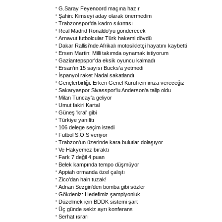
G.Saray Feyenoord maçına hazır
Şahin: Kimseyi aday olarak önermedim
Trabzonspor'da kadro sıkıntısı
Real Madrid Ronaldo'yu gönderecek
Arnavut futbolcular Türk hakemi dövdü
Dakar Rallisi'nde Afrikalı motosikletçi hayatını kaybetti
Ersen Martin: Milli takımda oynamak istiyorum
Gaziantepspor'da eksik oyuncu kalmadı
Ersan'ın 15 sayısı Bucks'a yetmedi
İspanyol raket Nadal sakatlandı
Gençlerbirliği: Erken Genel Kurul için imza vereceğiz
Sakaryaspor Sivasspor'lu Anderson'a talip oldu
Milan Tuncay'a geliyor
Umut fakiri Kartal
Güneş 'kral' gibi
Türkiye yanılttı
106 delege seçim istedi
Futbol S.O.S veriyor
Trabzon'un üzerinde kara bulutlar dolaşıyor
Ve Hakyemez bıraktı
Fark 7 değil 4 puan
Belek kampında tempo düşmüyor
Appiah ormanda özel çalıştı
Zico'dan hain tuzak!
Adnan Sezgin'den bomba gibi sözler
Gökdeniz: Hedefimiz şampiyonluk
Düzelmek için BDDK sistemi şart
Üç günde sekiz ayrı konferans
Serhat ısrarı