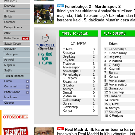
Ana Sayfa
Dosyalar
Fenerbahçe: 2 - Mardinspor: 2
İkinci yarı hazırlıklarını Antalya'da sürdüren 
Teknoloji
maçında, Türk Telekom Lig A takımlarından M
Emlak
berabere kaldı. 5. dakikada Murat'ın ceza al
Otomobil
Detaylı Arama
Arşiv
Kültür Sanat
17.HAFTA
Takım
Sabah Çocuk
Günaydın
Ç.Rize
3
1
Fenerbahçe
Sakarya
1
2
Galatasaray
Televizyon
Beşiktaş
2
3
Beşiktaş
Astroloji
Kayseri
1
4
V.Manisa
Trabzon
3
5
G.Birliği
Magazin
Ankaraspor
0
6
Kayseri
Sağlık
Ankaragücü
0
7
Bursa
Fenerbahçe
1
Turizm Rehberi
8
Konya
K.Erciyes
0
9
Ankaraspor
Cuma
Sivasspor
0
10
Ankaragücü
G.Birliği
1
Cumartesi
11
Sivasspor
Antalya
0
Pazar Sabah
12
Gaziantep
Denizli
0
V.Manisa
0
13
Trabzon
İşte İnsan
Galatasaray
3
14
Denizli
Çizerler
Bursa
1
15
Ç.Rize
Gaziantep
1
16
Antalya
Konya
0
17
Sakarya
18
K.Erciyes
Real Madrid, ilk kararını basına karşı
İspanya'nın Real Madrid kulübü yönetimi, köt