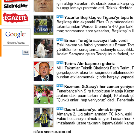
için aldığı kararları, ilk olarak basına karşı 
bu uygulamayı protesto etti. Teknik direktör
..
Yazarlar Beşiktaş ve Tigana'yı topa tu
Beşiktaş dün akşamki Efes Cup mücadelesi
takımlarından Werder Bremen'e 4-0 gibi farklı
maç sonrasında spor yazarları, Beşiktaş'ın lig
Erman Toroğlu savcıya ifade verdi
Google Arama
Eski hakem ve futbol yorumcusu Erman Toro
yürütülen bir soruşturma nedeniyle savcılıkta
Adalet Sarayına gelen Toroğlu'nun ifadesi, s
Terim: Alır başımızı gideriz
Milli Takımlar Teknik Direktörü Fatih Terim,
gerçekşecek olası bir seçimden etkilenecekl
bundan etkilenmemek içinde herşeyi yapacak
Kezman: G.Saray'ı her zaman yeniyo
Fenerbahçe'nin Sırp futbolcusu Mateja Kezm
aralarındaki puan farkını 7 değil, 10 olarak g
''Çünkü onları hep yeniyoruz'' dedi. Fenerbah
Daum Luciano'yu almak istiyor
Almanya 2. Lig takımlarından FC Köln, eski 
Fabio Luciano'yu almak istiyor. Luciano'nun
imzalamak üzere takımın İspanya'daki kampın
DİĞER SPOR HABERLERİ