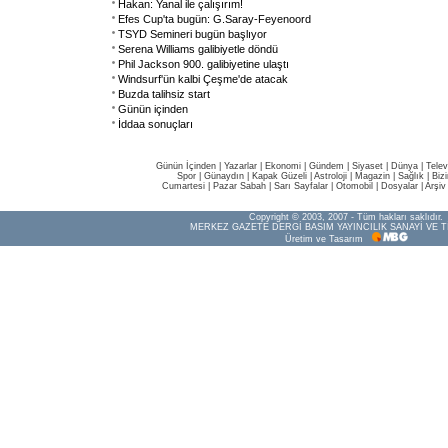
Hakan: Yanal ile çalışırım!
Efes Cup'ta bugün: G.Saray-Feyenoord
TSYD Semineri bugün başlıyor
Serena Williams galibiyetle döndü
Phil Jackson 900. galibiyetine ulaştı
Windsurf'ün kalbi Çeşme'de atacak
Buzda talihsiz start
Günün içinden
İddaa sonuçları
Günün İçinden
|
Yazarlar
|
Ekonomi
|
Gündem
|
Siyaset
|
Dünya |
Telev
Spor
|
Günaydın
|
Kapak Güzeli
|
Astroloji
|
Magazin
|
Sağlık
|
Biz
Cumartesi
|
Pazar Sabah
|
Sarı Sayfalar
|
Otomobil
|
Dosyalar
|
Arşiv
Copyright © 2003, 2007 - Tüm hakları saklıdır.
MERKEZ GAZETE DERGİ BASIM YAYINCILIK SANAYİ VE T
Üretim ve Tasarım