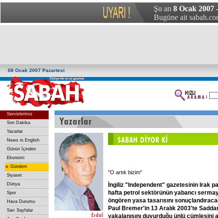
Şu an
8 Ocak 2007 -
Bugüne ait sabah.com
08 Ocak 2007 Pazartesi
Servislerimiz
Son Dakika
Yazarlar
News in English
Günün İçinden
Ekonomi
»
Gündem
"O artık bizim"
Siyaset
İngiliz
"Independent"
gazetesinin
Irak
p
Dünya
hafta
petrol
sektörünün
yabancı
serma
Spor
öngören
yasa
tasarısını
sonuçlandıraca
Hava Durumu
Paul
Bremer'in
13
Aralık
2003'te
Sadd
Sarı Sayfalar
yakalanışını
duyurduğu
ünlü
cümlesini