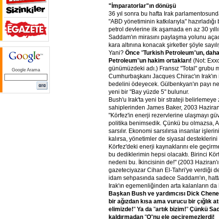
"İmparatorlar"ın
dönüşü
36 yıl sonra bu hafta Irak parlamentosun
"ABD yönetiminin katkılarıyla" hazırladığı b
petrol devlerine ilk aşamada en az 30 yıll
Saddam'ın mirasını paylaşma yolunu açacağı
kara altınına konacak şirketler şöyle sayıl
Yani?
Önce
"
Turkish
Petroleum
"
un,
dah
Petroleum
"
un
hakim
ortakları!
(Not: Exx
günümüzdeki adı.) Fransız "Total" grubu
Google Arama
Cumhurbaşkanı Jacques Chirac'ın Irak'ın i
bedelini ödeyecek. Gülbenkyan'ın payı ne
yeni bir "Bay yüzde 5" bulunur.
Bush'u Irak'ta yeni bir strateji belirlemey
sahiplerinden James Baker, 2003 Haziran'
"Körfez'in enerji rezervlerine ulaşmayı gü
politika benimsedik. Çünkü bu olmazsa, 
sarsılır. Ekonomi sarsılırsa insanlar işleri
kalırsa, yönetimler de siyasal desteklerini 
Körfez'deki enerji kaynaklarını ele geçirm
bu dediklerimin hepsi olacaktı. Birinci Kö
nedeni bu. İkincisinin de!" (2003 Haziran'ı
gazeteciyazar Cihan El-Tahri'ye verdiği d
idam sehpasında sadece Saddam'ın, hatta
Irak'ın egemenliğinden arta kalanların da b
Başkan
Bush
ve
yardımcısı
Dick
Chene
bir
ağızdan
kısa
ama
vurucu
bir
çığlık
a
elimizde!
"
Ya
da
"
artık
bizim!
"
Çünkü
Sa
kaldırmadan
"
O
"
nu
ele
geçiremezlerdi!