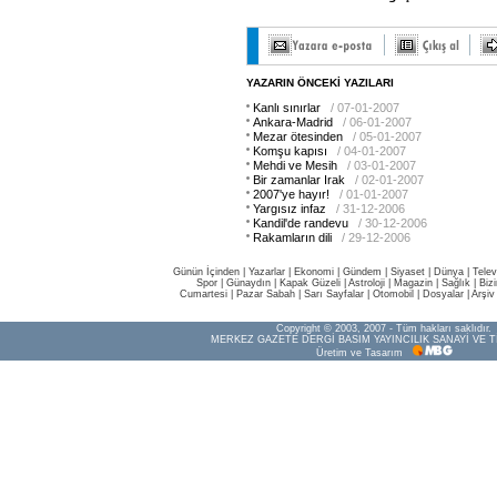
YAZARIN ÖNCEKİ YAZILARI
Kanlı sınırlar
/ 07-01-2007
Ankara-Madrid
/ 06-01-2007
Mezar ötesinden
/ 05-01-2007
Komşu kapısı
/ 04-01-2007
Mehdi ve Mesih
/ 03-01-2007
Bir zamanlar Irak
/ 02-01-2007
2007'ye hayır!
/ 01-01-2007
Yargısız infaz
/ 31-12-2006
Kandil'de randevu
/ 30-12-2006
Rakamların dili
/ 29-12-2006
Günün İçinden
|
Yazarlar
|
Ekonomi
|
Gündem
|
Siyaset
|
Dünya |
Telev
Spor
|
Günaydın
|
Kapak Güzeli
|
Astroloji
|
Magazin
|
Sağlık
|
Biz
Cumartesi
|
Pazar Sabah
|
Sarı Sayfalar
|
Otomobil
|
Dosyalar
|
Arşiv
Copyright © 2003, 2007 - Tüm hakları saklıdır.
MERKEZ GAZETE DERGİ BASIM YAYINCILIK SANAYİ VE T
Üretim ve Tasarım