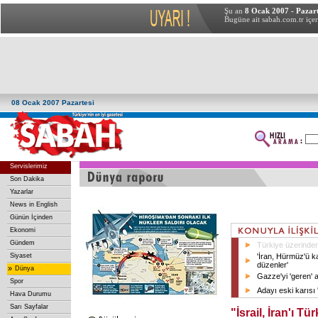
Şu an
8 Ocak 2007 - Pazart
Bugüne ait sabah.com.tr içer
08 Ocak 2007 Pazartesi
Servislerimiz
Son Dakika
Yazarlar
News in English
Günün İçinden
Ekonomi
Gündem
Türkiye üzerinde
Siyaset
'İran, Hürmüz'ü kap
düzenler'
»
Dünya
Gazze'yi 'geren' 
Spor
Adayı eski karısı '
Hava Durumu
Sarı Sayfalar
"İsrail, İran'ı T