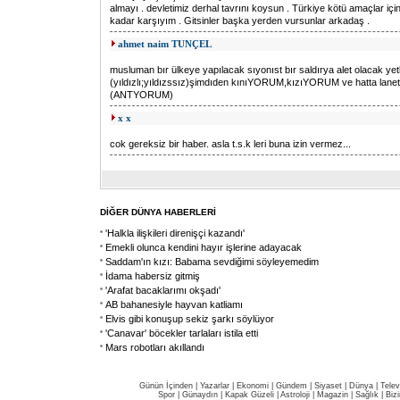
almayı . devletimiz derhal tavrını koysun . Türkiye kötü amaçlar içi
kadar karşıyım . Gitsinler başka yerden vursunlar arkadaş .
ahmet naim TUNÇEL
musluman bır ülkeye yapılacak sıyonıst bır saldırya alet olacak yetk
(yıldızlı;yıldızssız)şimdıden kınıYORUM,kızıYORUM ve hatta lane
(ANTYORUM)
x x
cok gereksiz bir haber. asla t.s.k leri buna izin vermez...
DİĞER DÜNYA HABERLERİ
'Halkla ilişkileri direnişçi kazandı'
Emekli olunca kendini hayır işlerine adayacak
Saddam'ın kızı: Babama sevdiğimi söyleyemedim
İdama habersiz gitmiş
'Arafat bacaklarımı okşadı'
AB bahanesiyle hayvan katliamı
Elvis gibi konuşup sekiz şarkı söylüyor
'Canavar' böcekler tarlaları istila etti
Mars robotları akıllandı
Günün İçinden
|
Yazarlar
|
Ekonomi
|
Gündem
|
Siyaset
|
Dünya |
Telev
Spor
|
Günaydın
|
Kapak Güzeli
|
Astroloji
|
Magazin
|
Sağlık
|
Biz