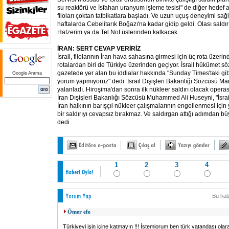
su reaktörü ve İsfahan uranyum işleme tesisi" de diğer hedef a
filoları çoktan tatbikatlara başladı. Ve uzun uçuş deneyimi sa
haftalarda Cebelitarık Boğazı'na kadar gidip geldi. Olası saldırı
Hatzerim ya da Tel Nof üslerinden kalkacak.
İRAN:
SERT CEVAP VERİRİZ
İsrail, filolarının İran hava sahasına girmesi için üç rota üzeri
rotalardan biri de Türkiye üzerinden geçiyor. İsrail hükümet sö
gazetede yer alan bu iddialar hakkında "Sunday Times'taki gi
Google Arama
yorum yapmıyoruz" dedi. İsrail Dışişleri Bakanlığı Sözcüsü Mar
yalanladı. Hiroşima'dan sonra ilk nükleer saldırı olacak opera
İran Dışişleri Bakanlığı Sözcüsü Muhammed Ali Huseyni, "İsrail'i
İran halkının barışçıl nükleer çalışmalarının engellenmesi için y
bir saldırıyı cevapsız bırakmaz. Ve saldırgan attığı adımdan b
dedi.
1
2
3
4
Bu hab
Ömer efe
Türkiyeyi işin içine katmayın !!! İstemiorum ben türk vatandası olara