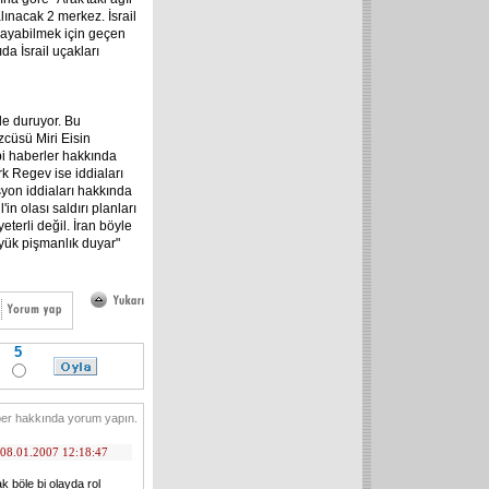
lınacak 2 merkez. İsrail
ğlayabilmek için geçen
da İsrail uçakları
nde duruyor. Bu
zcüsü Miri Eisin
bi haberler hakkında
k Regev ise iddiaları
syon iddiaları hakkında
n olası saldırı planları
eterli değil. İran böyle
üyük pişmanlık duyar"
5
er hakkında yorum yapın.
08.01.2007 12:18:47
k böle bi olayda rol