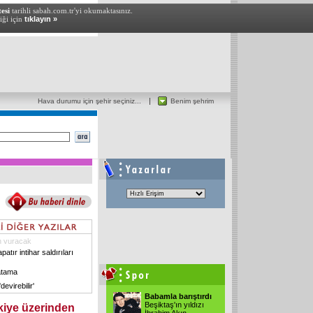
esi
tarihli sabah.com.tr'yi okumaktasınız.
iği için
tıklayın »
Hava durumu için şehir seçiniz...
Benim şehrim
n vuracak
atır intihar saldırıları
atama
devirebilir'
Babamla barıştırdı
Beşiktaş'ın yıldızı
ürkiye üzerinden