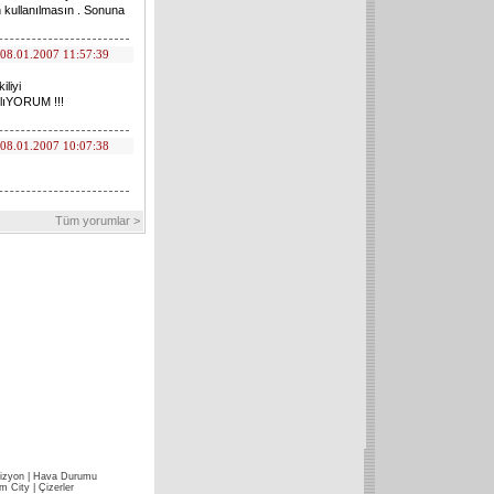
n kullanılmasın . Sonuna
08.01.2007 11:57:39
iliyi
tlıYORUM !!!
08.01.2007 10:07:38
Tüm yorumlar >
izyon
|
Hava Durumu
im City
|
Çizerler