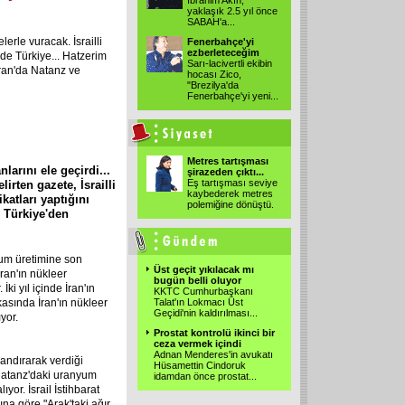
İbrahim Akın,
yaklaşık 2.5 yıl önce
SABAH'a...
lerle vuracak. İsrailli
Fenerbahçe'yi
ezberleteceğim
i de Türkiye... Hatzerim
Sarı-lacivertli ekibin
ran'da Natanz ve
hocası Zico,
"Brezilya'da
Fenerbahçe'yi yeni...
Metres tartışması
larını ele geçirdi...
şirazeden çıktı...
Eş tartışması seviye
lirten gazete, İsrailli
kaybederek metres
ikatları yaptığını
polemiğine dönüştü.
i Türkiye'den
yum üretimine son
Üst geçit yıkılacak mı
ran'ın nükleer
bugün belli oluyor
ki yıl içinde İran'ın
KKTC Cumhurbaşkanı
kasında İran'ın nükleer
Talat'ın Lokmacı Üst
Geçidi'nin kaldırılması...
yor.
Prostat kontrolü ikinci bir
ceza vermek içindi
Adnan Menderes'in avukatı
yandırarak verdiği
Hüsamettin Cindoruk
a Natanz'daki uranyum
idamdan önce prostat...
yor. İsrail İstihbarat
ına göre "Arak'taki ağır