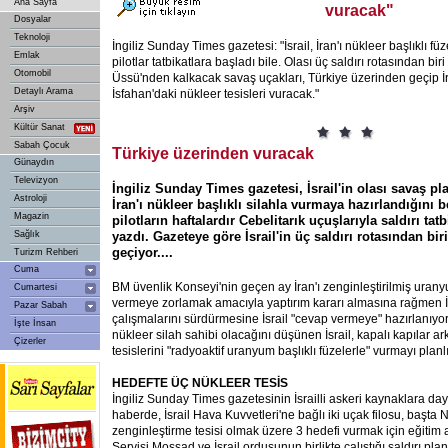
Ana Sayfa
vuracak"
Dosyalar
Teknoloji
İngiliz Sunday Times gazetesi: "İsrail, İran'ı nükleer başlıklı füze
Emlak
pilotlar tatbikatlara başladı bile. Olası üç saldırı rotasından bir
Otomobil
Üssü'nden kalkacak savaş uçakları, Türkiye üzerinden geçip İ
Detaylı Arama
İsfahan'daki nükleer tesisleri vuracak."
Arşiv
Kültür Sanat
Sabah Çocuk
Türkiye üzerinden vuracak
Günaydın
Televizyon
İngiliz Sunday Times gazetesi, İsrail'in olası savaş plan
Astroloji
İran'ı nükleer başlıklı silahla vurmaya hazırlandığını be
Magazin
pilotların haftalardır Cebelitarık uçuşlarıyla saldırı tatb
Sağlık
yazdı. Gazeteye göre İsrail'in üç saldırı rotasından bir
geçiyor....
Turizm Rehberi
Cuma
BM üvenlik Konseyi'nin geçen ay İran'ı zenginleştirilmiş uran
Cumartesi
vermeye zorlamak amacıyla yaptırım kararı almasına rağmen İ
Pazar Sabah
çalışmalarını sürdürmesine İsrail "cevap vermeye" hazırlanıyor. İ
İşte İnsan
nükleer silah sahibi olacağını düşünen İsrail, kapalı kapılar ar
Çizerler
tesislerini "radyoaktif uranyum başlıklı füzelerle" vurmayı planlı
HEDEFTE ÜÇ NÜKLEER TESİS
İngiliz Sunday Times gazetesinin İsrailli askeri kaynaklara da
haberde, İsrail Hava Kuvvetleri'ne bağlı iki uçak filosu, başt
zenginleştirme tesisi olmak üzere 3 hedefi vurmak için eğitim alı
Servisi Mossad ve İsrail ordusunun birlikte çalıştığı saldırı plan