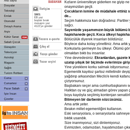
Ana Sayfa
Kızların üniversiteye giderken ne giyip n
Dosyalar
onayınızdan geçti.
Çocukların ismine de müdahale ettiniz 
Teknoloji
SMS:
de...
Emlak
EB yaz
Seçim hakkımıza kan doğradınız. Partiler
boşluk bırak
Otomobil
mesajını yaz
sağcı.
4122'ye gönder
Detaylı Arama
Sayenizde yaşamımızın büyük bölümü b
Arşiv
hapishanede geçti. Koca ülkeyi hapisha
Kültür Sanat
Bölücülük diyerek insanları böldünüz.
Sabah Çocuk
Böylece daha kolay yönettiniz. Ama artık y
Günaydın
Korkularla germeyin bu ülkeyi. Ölümü gör
Televizyon
olmaktan bıktı bu insanlar.
Yine devredesiniz.
Ekranlardan, gazete k
Astroloji
uzatıp yılışık bir biçimde evlerimize gir
Magazin
Yine yüreklere korku salmak istiyorsunuz.
Sağlık
Egemenlik kayıtsız şartsız milletindir dey
Turizm Rehberi
yağdırıp arkasından Meclis'e kendi kafanız
Cuma
çiziyorsunuz.
Cumartesi
Başbakanı seçer ama cumhurbaşkanını s
Pazar Sabah
Halktan oy ve güç almadan görev yapan gi
İşte İnsan
boyu kaydıyla seçilmiş kontenjan senatörle
Bitmeyen bir darbenin sözcüsünüz.
Çizerler
Ama artık yeter.
Bırakın millet egemenliğini kullansın.
Eski senaryolara, o senaryolarla sahney
bıktık usandık.
Size inanmıyoruz, sizi dinlemiyoruz.
Evimizden, odamızdan, hayatımızdan çıkı