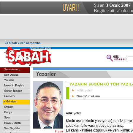
Şu an
3 Ocak 2007 
Bugüne ait sabah.com
03 Ocak 2007 Çarşamba
Servislerimiz
Son Dakika
Yazarlar
News in English
Artık yeter
Günün İçinden
Süsoy'un ölümü
Ekonomi
»
Gündem
Siyaset
Dünya
Artık yeter
Spor
Kimin asılıp kimin yaşayacağına siz karar
Hava Durumu
çocukları bile yaşını büyütüp astınız.
Sarı Sayfalar
Eli kanlı katillere özgürlük ve yeni kimlik ve