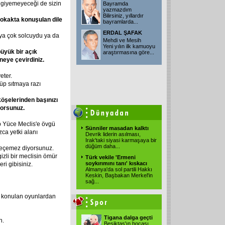
e giyemeyeceği de sizin
Bayramda
yazmazdım
Bilirsiniz, yıllardır
sokakta konuşulan dile
bayramlarda...
ERDAL ŞAFAK
 ya çok solcuydu ya da
Mehdi ve Mesih
Yeni yılın ilk kamuoyu
üyük bir açık
araştırmasına göre...
neye çevirdiniz.
eter.
üp sıtmaya razı
öşelerinden başınızı
iyorsunuz.
ip Yüce Meclis'e övgü
Sünniler masadan kalktı
ca yetki alanı
Devrik liderin asılması,
Irak'taki siyasi karmaşaya bir
düğüm daha...
eçemez diyorsunuz.
zli bir meclisin ömür
Türk vekile 'Ermeni
soykırımını tanı' kıskacı
ri gibisiniz.
Almanya'da sol partili Hakkı
Keskin, Başbakan Merkel'in
sağ...
e konulan oyunlardan
Tigana dalga geçti
n.
Beşiktaş'ın hocası