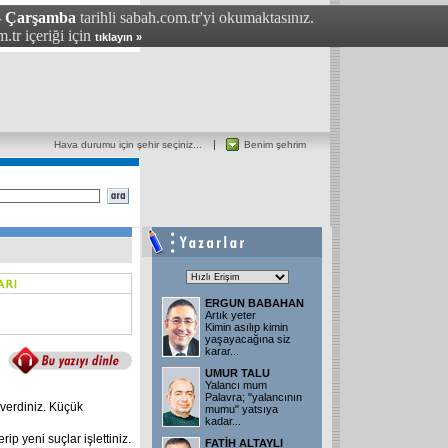
- Çarşamba
tarihli sabah.com.tr'yi okumaktasınız.
.tr içeriği için
tıklayın »
Hava durumu için şehir seçiniz...
Benim şehrim
ERGUN BABAHAN
Artık yeter
Kimin asılıp kimin
yaşayacağına siz
karar...
UMUR TALU
Yalancı mum
Palavra; "yalancının
 verdiniz. Küçük
mumu" yatsıya
kadar...
rip yeni suçlar işlettiniz.
FATİH ALTAYLI