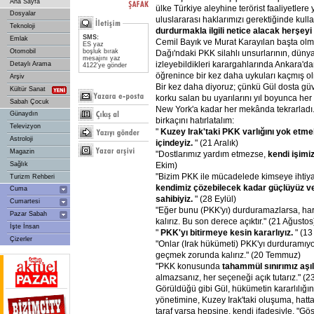
Ana Sayfa
ülke Türkiye aleyhine terörist faaliyetlere 
Dosyalar
uluslararası haklarımızı gerektiğinde kulla
Teknoloji
durdurmakla
ilgili
netice
alacak
herşeyi
SMS:
Emlak
Cemil Bayık ve Murat Karayılan başta ol
ES yaz
Otomobil
boşluk bırak
Dağı'ndaki PKK silahlı unsurlarının, dünya
mesajını yaz
izleyebildikleri karargahlarında Ankara'da
Detaylı Arama
4122'ye gönder
öğrenince bir kez daha uykuları kaçmış ol
Arşiv
Bir kez daha diyoruz; çünkü Gül dosta g
Kültür Sanat
korku salan bu uyarılarını yıl boyunca her
Sabah Çocuk
New York'a kadar her mekânda tekrarladı.
Günaydın
birkaçını hatırlatalım:
Televizyon
"
Kuzey
Irak'taki
PKK
varlığını
yok
etme
Astroloji
içindeyiz.
" (21 Aralık)
Magazin
"Dostlarımız yardım etmezse,
kendi
işimiz
Ekim)
Sağlık
"Bizim PKK ile mücadelede kimseye ihtiy
Turizm Rehberi
kendimiz
çözebilecek
kadar
güçlüyüz
v
Cuma
sahibiyiz.
" (28 Eylül)
Cumartesi
"Eğer bunu (PKK'yı) durduramazlarsa, h
Pazar Sabah
kalırız. Bu son derece açıktır." (21 Ağustos
İşte İnsan
"
PKK'yı
bitirmeye
kesin
kararlıyız.
" (13
Çizerler
"Onlar (Irak hükümeti) PKK'yı durduramıyo
geçmek zorunda kalırız." (20 Temmuz)
"PKK konusunda
tahammül
sınırımız
aşıl
almazsanız, her seçeneği açık tutarız." (2
Görüldüğü gibi Gül, hükümetin kararlılığı
yönetimine, Kuzey Irak'taki oluşuma, hatta
taraf varsa hepsine, kendi ifadesiyle, "G