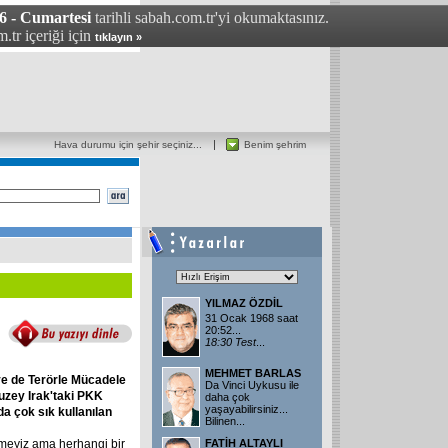
6 - Cumartesi
tarihli sabah.com.tr'yi okumaktasınız.
.tr içeriği için
tıklayın »
Hava durumu için şehir seçiniz...
Benim şehrim
YILMAZ ÖZDİL
31 Ocak 1968 saat
20:52...
18:30
Test
...
MEHMET BARLAS
ve
de
Terörle
Mücadele
Da Vinci Uykusu ile
uzey
Irak'taki
PKK
daha çok
yaşayabilirsiniz...
da
çok
sık
kullanılan
Bilinen...
temeyiz ama herhangi bir
FATİH ALTAYLI