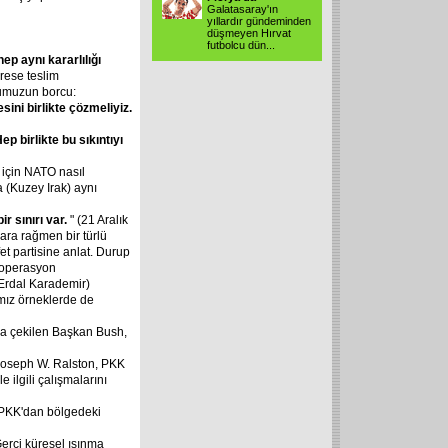
Galatasaray'ın
yıllardır gündeminden
düşmeyen Hırvat
futbolcu dün...
hep
aynı
kararlılığı
rese teslim
umuzun borcu:
sini
birlikte
çözmeliyiz.
Hep
birlikte
bu
sıkıntıyı
 için NATO nasıl
 (Kuzey Irak) aynı
bir
sınırı
var.
" (21 Aralık
lara rağmen bir türlü
t partisine anlat. Durup
 operasyon
 Erdal Karademir)
ımız örneklerde de
ona çekilen Başkan Bush,
 Joseph W. Ralston, PKK
 ilgili çalışmalarını
 PKK'dan bölgedeki
Gerçi küresel ısınma