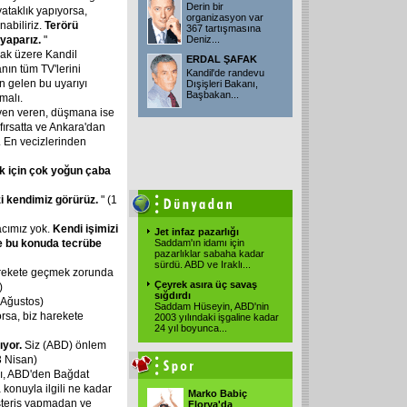
Derin bir
yataklık yapıyorsa,
organizasyon var
nabiliriz.
Terörü
367 tartışmasına
yaparız.
"
Deniz...
mak üzere Kandil
ERDAL ŞAFAK
nın tüm TV'lerini
Kandil'de randevu
n gelen bu uyarıyı
Dışişleri Bakanı,
Başbakan...
malı.
üven veren, düşmana ise
 fırsatta ve Ankara'dan
 En vecizlerinden
k
için
çok
yoğun
çaba
i
kendimiz
görürüz.
" (1
acımız yok.
Kendi
işimizi
Jet infaz pazarlığı
e
bu
konuda
tecrübe
Saddam'ın idamı için
pazarlıklar sabaha kadar
sürdü. ABD ve Iraklı...
arekete geçmek zorunda
Çeyrek asıra üç savaş
)
sığdırdı
 Ağustos)
Saddam Hüseyin, ABD'nin
rsa, biz harekete
2003 yılındaki işgaline kadar
24 yıl boyunca...
ıyor.
Siz (ABD) önlem
3 Nisan)
nı, ABD'den Bağdat
 konuyla ilgili ne kadar
Marko Babiç
österiş yapmadan ve
Florya'da