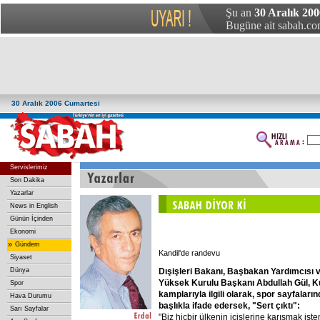
Şu an
30 Aralık 200
Bugüne ait sabah.com
30 Aralık 2006 Cumartesi
Servislerimiz
Son Dakika
Yazarlar
News in English
Günün İçinden
Ekonomi
»
Gündem
Kandil'de randevu
Siyaset
Dışişleri
Bakanı,
Başbakan
Yardımcısı
Dünya
Yüksek
Kurulu
Başkanı
Abdullah
Gül,
K
Spor
kamplarıyla
ilgili
olarak,
spor
sayfaların
Hava Durumu
başlıkla
ifade
edersek,
"Sert
çıktı":
Sarı Sayfalar
"Biz hiçbir ülkenin içişlerine karışmak is