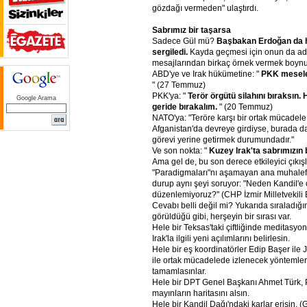
gözdağı vermeden" ulaştırdı.
Sabrımız
bir
taşarsa
Sadece Gül mü?
Başbakan
Erdoğan
da
sergiledi.
Kayda geçmesi için onun da ad
mesajlarından birkaç örnek vermek boyn
ABD'ye ve Irak hükümetine: "
PKK
mesele
" (27 Temmuz)
PKK'ya: "
Terör
örgütü
silahını
bıraksın.
Google Arama
geride
bırakalım.
" (20 Temmuz)
NATO'ya: "Teröre karşı bir ortak mücadele
Afganistan'da devreye girdiyse, burada da
görevi yerine getirmek durumundadır."
Ve son nokta: "
Kuzey
Irak'ta
sabrımızın
Ama gel de, bu son derece etkileyici çıkış
"Paradigmaları"nı aşamayan ana muhalefe
durup aynı şeyi soruyor: "Neden Kandil'e
düzenlemiyoruz?" (CHP İzmir Milletvekili
Cevabı belli değil mi? Yukarıda sıraladığ
görüldüğü gibi, herşeyin bir sırası var.
Hele bir Teksas'taki çiftliğinde meditasy
Irak'la ilgili yeni açılımlarını belirlesin.
Hele bir eş koordinatörler Edip Başer ile
ile ortak mücadelede izlenecek yöntemlerle
tamamlasınlar.
Hele bir DPT Genel Başkanı Ahmet Türk,
mayınların haritasını alsın.
Hele bir Kandil Dağı'ndaki karlar erisin. (