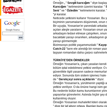
Örneğin
,
"
Sevgili
karıcığım
" diye başlay
Karıcığım
" kelimesinin üzerini karalar. "
Seni
" ve "
Özledim
" kelimelerini karalar. 
"yi karalar.
Neticede yetkisini kullanır Yossarian. Bu ye
biçiminin yansımalarını düşünmek, onun s
Bir uçuşta, Yossarian'ın yanındaki arkad
açılan ateşle yaralanır. Yossarian onun ya
Google Arama
arkadaşını tedavi etmeye çalışırken, onu
bacaktaki yarayı onarırken, arkadaşının 
yarayı görmemiştir.
Bizimsosyo politik yaşamımızdaki "
Kayıp
Catch-22
"ların ele alındığı bir roman yaz
taşıyan romandan daha çarpıcı sahnelerle
TÜRKİYE'DEN
ÖRNEKLER
Örneğin Yossarian'a, çıkan yasaları kend
bölüm iptal edebilmesi yetkisi veriliyor. 
güvenlikle ilgili yasanın sadece memurlarl
ediyor. Sonunda tüm sistem işlemez hale 
de "
Gerekçeyi
sonra
açıklarım
" diyor.
Örneğin Yossarian'a, yürütmenin yaptığı 
yetkisi veriliyor. O da önüne hangi isim gel
Bu nedenle bütün kamu kurumlarının yönet
yapıyorlar görevlerini. Aslında hiçbir şey
kullanılmış oluyor.
Örneğin Yossarian muhalefet lideri olarak
" diye bir laf atıyor ortaya. Bazıları bunu c