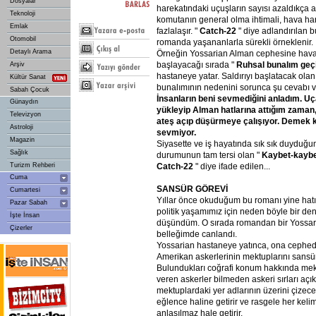
Dosyalar
harekatındaki uçuşların sayısı azaldıkça ar
Teknoloji
komutanın general olma ihtimali, hava hare
Emlak
fazlalaşır. "
Catch-22
" diye adlandırılan 
Otomobil
romanda yaşananlarla sürekli örneklenir.
Detaylı Arama
Örneğin Yossarian Alman cephesine hava 
başlayacağı sırada "
Ruhsal
bunalım
geç
Arşiv
hastaneye yatar. Saldırıyı başlatacak ola
Kültür Sanat
bunalımının nedenini sorunca şu cevabı v
Sabah Çocuk
İnsanların
beni
sevmediğini
anladım.
Uç
Günaydın
yükleyip
Alman
hatlarına
attığım
zaman
Televizyon
ateş
açıp
düşürmeye
çalışıyor.
Demek
k
Astroloji
sevmiyor.
Magazin
Siyasette ve iş hayatında sık sık duyduğ
Sağlık
durumunun tam tersi olan "
Kaybet-kayb
Catch-22
" diye ifade edilen...
Turizm Rehberi
Cuma
SANSÜR
GÖREVİ
Cumartesi
Yıllar önce okuduğum bu romanı yine hatı
Pazar Sabah
politik yaşamımız için neden böyle bir d
İşte İnsan
düşündüm. O sırada romandan bir Yossar
Çizerler
belleğimde canlandı.
Yossarian hastaneye yatınca, ona cephed
Amerikan askerlerinin mektuplarını sansür
Bulundukları coğrafi konum hakkında mektu
veren askerler bilmeden askeri sırları açıkl
mektuplardaki yer adlarının üzerini çizece
eğlence haline getirir ve rasgele her keli
anlaşılmaz hale getirir.