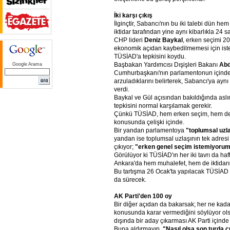
İki
karşı
çıkış
İlginçtir, Sabancı'nın bu iki talebi dün h
iktidar tarafından yine aynı kibarlıkla 24 s
CHP lideri
Deniz
Baykal
, erken seçimi 20
ekonomik açıdan kaybedilmemesi için isted
TÜSİAD'a tepkisini koydu.
Başbakan Yardımcısı Dışişleri Bakanı
Abd
Google Arama
Cumhurbaşkanı'nın parlamentonun içinden
arzuladıklarını belirterek, Sabancı'ya aynı
verdi.
Baykal ve Gül açısından bakıldığında aslı
tepkisini normal karşılamak gerekir.
Çünkü TÜSİAD, hem erken seçim, hem de
konusunda çelişki içinde.
Bir yandan parlamentoya
"toplumsal
uzl
yandan ise toplumsal uzlaşının tek adresi
çıkıyor;
"erken
genel
seçim
istemiyoru
Görülüyor ki TÜSİAD'ın her iki tavrı da ha
Ankara'da hem muhalefet, hem de iktidarın
Bu tartışma 26 Ocak'ta yapılacak TÜSİAD
da sürecek.
AK
Parti'den
100
oy
Bir diğer açıdan da bakarsak; her ne ka
konusunda karar vermediğini söylüyor ols
dışında bir aday çıkarması AK Parti içinde s
Buna aldırmayıp,
"Nasıl
olsa
son
turda
c