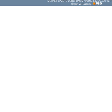
MERKEZ GAZETE DERGİ BASIM YAYINCILIK SANAYİ VE T
Üretim ve Tasarım