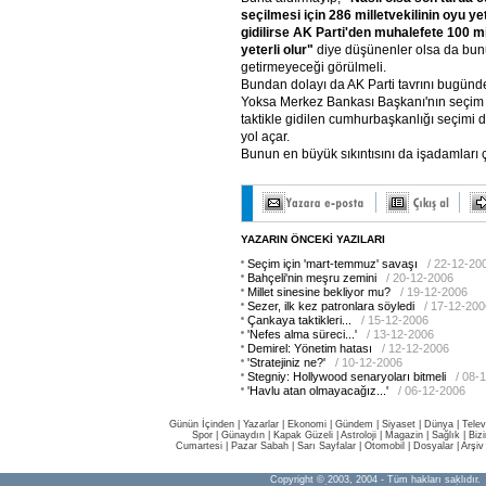
seçilmesi
için
286
milletvekilinin
oyu
yet
gidilirse
AK
Parti'den
muhalefete
100
mi
yeterli
olur"
diye düşünenler olsa da bun
getirmeyeceği görülmeli.
Bundan dolayı da AK Parti tavrını bugünde
Yoksa Merkez Bankası Başkanı'nın seçim 
taktikle gidilen cumhurbaşkanlığı seçimi 
yol açar.
Bunun en büyük sıkıntısını da işadamları 
YAZARIN ÖNCEKİ YAZILARI
Seçim için 'mart-temmuz' savaşı
/ 22-12-20
Bahçeli'nin meşru zemini
/ 20-12-2006
Millet sinesine bekliyor mu?
/ 19-12-2006
Sezer, ilk kez patronlara söyledi
/ 17-12-200
Çankaya taktikleri...
/ 15-12-2006
'Nefes alma süreci...'
/ 13-12-2006
Demirel: Yönetim hatası
/ 12-12-2006
'Stratejiniz ne?'
/ 10-12-2006
Stegniy: Hollywood senaryoları bitmeli
/ 08-
'Havlu atan olmayacağız...'
/ 06-12-2006
Günün İçinden
|
Yazarlar
|
Ekonomi
|
Gündem
|
Siyaset
|
Dünya |
Telev
Spor
|
Günaydın
|
Kapak Güzeli
|
Astroloji
|
Magazin
|
Sağlık
|
Biz
Cumartesi
|
Pazar Sabah
|
Sarı Sayfalar
|
Otomobil
|
Dosyalar
|
Arşiv
Copyright © 2003, 2004 - Tüm hakları saklıdır.