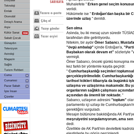
Dosyalar
Muhalefete "
Erken
genel
seçim
konusu
Teknoloji
verildi.
Emlak
Hükümete ise "
Erdoğan'dan
başka
bir
C
Otomobil
üzerinde
uzlaş
" denildi.
Detaylı Arama
Arşiv
Sen
olma
Aslında, bu iki mesaj uzun süredir TÜSİAD'ı
Kültür Sanat
tarafından dile getiriliyordu.
Sabah Çocuk
Nitekim, bir aydır
Ömer
Sabancı
,
Mustaf
Günaydın
"övgü
ambalajı"
içinde Erdoğan'a,
"Parti
Televizyon
Başbakan
olarak
devam
et"
sözleriyle
"
Astroloji
vermişti.
Magazin
Ömer Sabancı, önceki günkü konuşma met
Sağlık
kez farklı bir yöntemle kayda geçirdi:
Turizm Rehberi
"
Cumhurbaşkanlığı
seçimleri
toplumsal
Cuma
gerçekleştirilmelidir.
Cumhurbaşkanlığı
tarihsel
kökleri
itibarıyla
da
bugünkü
işl
Cumartesi
uzlaşma
ve
uzlaştırma
makamıdır.
Bu
y
Pazar Sabah
organlarının
sağlıklı
çalışması
açısında
İşte İnsan
açısından
da
önemli
bir
noktadır.
"
Çizerler
Sabancı, uzlaşının adresini
"toplum"
olar
parlamento içi uzlaşı ile Cumhurbaşkanı'n
gerektiğini vurguladı.
Mesajın bütününe bakıldığında AK Parti'
meşruiyetini
sorgulamıyorum,
ama
sen
dedi.
Özellikle de AK Parti'nin devletteki kadro
eleştirilerle bu görüş perçinlendi.