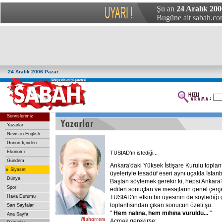
Şu an
24 Aralık 200
Bugüne ait sabah.com
24 Aralık 2006 Pazar
Servislerimiz
Yazarlar
News in English
Günün İçinden
Ekonomi
TÜSİAD'ın istediği...
Gündem
Ankara'daki Yüksek İstişare Kurulu toplan
»
Siyaset
üyeleriyle tesadüf eseri aynı uçakla İstanb
Dünya
Baştan söylemek gerekir ki, hepsi Ankara'
Spor
edilen sonuçtan ve mesajların genel çer
Hava Durumu
TÜSİAD'ın etkin bir üyesinin de söylediği 
toplantısından çıkan sonucun özeti şu:
Sarı Sayfalar
"
Hem
nalına,
hem
mıhına
vuruldu...
"
Ana Sayfa
Açmak gerekirse: