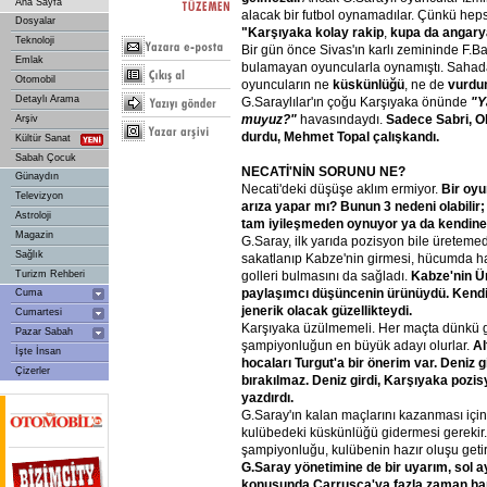
Ana Sayfa
alacak bir futbol oynamadılar. Çünkü hep
Dosyalar
"Karşıyaka
kolay
rakip
,
kupa
da
angary
Teknoloji
Bir gün önce Sivas'ın karlı zemininde F.B
Emlak
bulamayan oyuncularla oynamıştı. Saha
Otomobil
oyuncuların ne
küskünlüğü
, ne de
vurdu
Detaylı Arama
G.Saraylılar'ın çoğu Karşıyaka önünde
"Y
muyuz?"
havasındaydı.
Sadece
Sabri,
O
Arşiv
durdu,
Mehmet
Topal
çalışkandı.
Kültür Sanat
Sabah Çocuk
NECATİ'NİN
SORUNU
NE?
Günaydın
Necati'deki düşüşe aklım ermiyor.
Bir
oyu
Televizyon
arıza
yapar
mı?
Bunun
3
nedeni
olabilir;
Astroloji
tam
iyileşmeden
oynuyor
ya
da
kendine
Magazin
G.Saray, ilk yarıda pozisyon bile üretemedi
Sağlık
sakatlanıp Kabze'nin girmesi, hücumda har
Turizm Rehberi
golleri bulmasını da sağladı.
Kabze'nin
Ü
paylaşımcı
düşüncenin
ürünüydü.
Kend
Cuma
jenerik
olacak
güzellikteydi.
Cumartesi
Karşıyaka üzülmemeli. Her maçta dünkü g
Pazar Sabah
şampiyonluğun en büyük adayı olurlar.
Al
İşte İnsan
hocaları
Turgut'a
bir
önerim
var.
Deniz
g
Çizerler
bırakılmaz.
Deniz
girdi,
Karşıyaka
pozis
yazdırdı.
G.Saray'ın kalan maçlarını kazanması için
kulübedeki küskünlüğü gidermesi gerekir
şampiyonluğu, kulübenin hazır oluşu getir
G.Saray
yönetimine
de
bir
uyarım,
sol
a
konusunda
Carrusca'ya
fazla
zaman
ha