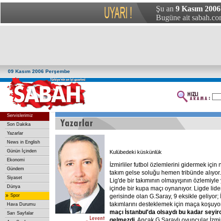
Şu an
9 Kasım 2006
Bugüne ait sabah.com
09 Kasım 2006 Perşembe
Servislerimiz
Son Dakika
Yazarlar
News in English
Günün İçinden
Kulübedeki küskünlük
Ekonomi
İzmirliler futbol özlemlerini gidermek içi
Gündem
takım gelse soluğu hemen tribünde alıyor.
Siyaset
Lig'de bir takımının olmayışının özlemiyle
Dünya
içinde bir kupa maçı oynanıyor. Ligde lid
»
Spor
gerisinde olan G.Saray, 9 eksikle geliyor; İ
takımlarını desteklemek için maça koşuyo
Hava Durumu
maçı
İstanbul'da
olsaydı
bu
kadar
seyir
Sarı Sayfalar
gelmezdi.
Ancak G.Saraylı oyuncular İzmirl