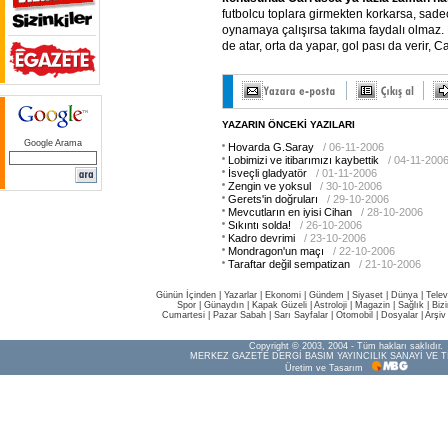
futbolcu toplara girmekten korkarsa, sa
oynamaya çalışırsa takıma faydalı olmaz. H
de atar, orta da yapar, gol pası da verir, C
YAZARIN ÖNCEKİ YAZILARI
Google Arama
Hovarda G.Saray
/ 06-11-2006
Lobimizi ve itibarımızı kaybettik
/ 04-11-200
İsveçli gladyatör
/ 01-11-2006
Zengin ve yoksul
/ 30-10-2006
Gerets'in doğruları
/ 29-10-2006
Mevcutların en iyisi Cihan
/ 28-10-2006
Sıkıntı solda!
/ 26-10-2006
Kadro devrimi
/ 23-10-2006
Mondragon'un maçı
/ 22-10-2006
Taraftar değil sempatizan
/ 21-10-2006
Günün İçinden
|
Yazarlar
|
Ekonomi
|
Gündem
|
Siyaset
|
Dünya |
Telev
Spor
|
Günaydın
|
Kapak Güzeli
|
Astroloji
|
Magazin
|
Sağlık
|
Biz
Cumartesi
|
Pazar Sabah
|
Sarı Sayfalar
|
Otomobil
|
Dosyalar
|
Arşiv
Copyright © 2003, 2004 - Tüm hakları saklıdır.
MERKEZ GAZETE DERGİ BASIM YAYINCILIK SANAYİ VE T
Üretim ve Tasarım