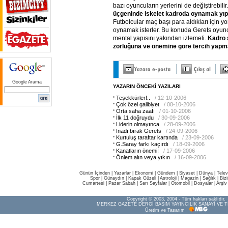
bazı oyuncuların yerlerini de değiştirebilir
üçgeninde
iskelet
kadroda
oynamak
yıp
Futbolcular maç başı para aldıkları için yo
oynamak isterler. Bu konuda Gerets oyuncu
mental yapısını yakından izlemeli.
Kadro
zorluğuna
ve
önemine
göre
tercih
yapma
Google Arama
YAZARIN ÖNCEKİ YAZILARI
Teşekkürler!..
/ 12-10-2006
Çok özel galibiyet
/ 08-10-2006
Orta saha zaafı
/ 01-10-2006
İlk 11 doğruydu
/ 30-09-2006
Liderin olmayınca
/ 28-09-2006
İnadı bırak Gerets
/ 24-09-2006
Kurtuluş taraftar kartında
/ 23-09-2006
G.Saray farkı kaçırdı
/ 18-09-2006
Kanatların önemi!
/ 17-09-2006
Önlem alın veya yıkın
/ 16-09-2006
Günün İçinden
|
Yazarlar
|
Ekonomi
|
Gündem
|
Siyaset
|
Dünya |
Telev
Spor
|
Günaydın
|
Kapak Güzeli
|
Astroloji
|
Magazin
|
Sağlık
|
Biz
Cumartesi
|
Pazar Sabah
|
Sarı Sayfalar
|
Otomobil
|
Dosyalar
|
Arşiv
Copyright © 2003, 2004 - Tüm hakları saklıdır.
MERKEZ GAZETE DERGİ BASIM YAYINCILIK SANAYİ VE T
Üretim ve Tasarım