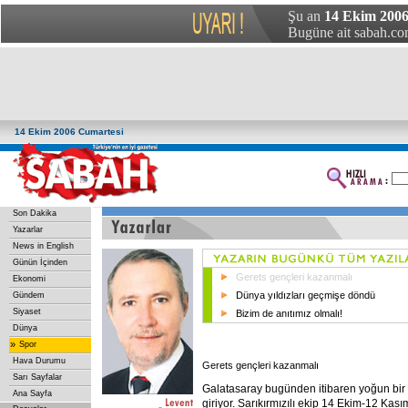
Şu an
14 Ekim 2006
Bugüne ait sabah.com
14 Ekim 2006 Cumartesi
Son Dakika
Yazarlar
News in English
Günün İçinden
Gerets gençleri kazanmalı
Ekonomi
Dünya yıldızları geçmişe döndü
Gündem
Siyaset
Bizim de anıtımız olmalı!
Dünya
»
Spor
Hava Durumu
Gerets gençleri kazanmalı
Sarı Sayfalar
Galatasaray bugünden itibaren yoğun bir m
Ana Sayfa
giriyor. Sarıkırmızılı ekip 14 Ekim-12 Kası