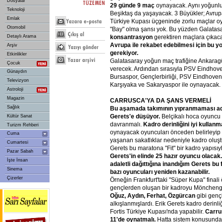
Dosyalar
29
günde
9
maç
oynayacak. Aynı yoğunl
Teknoloji
Beşiktaş da yaşayacak. 3 Büyükler; Avrup
Emlak
Türkiye Kupası üçgeninde zorlu maçlar o
Otomobil
"Bay" olma şansı yok. Bu yüzden Galatas
konsantrasyon
gerektiren maçlara çıkac
Detaylı Arama
Avrupa
ile
rekabet
edebilmesi
için
bu
y
Arşiv
gerekiyor.
Etkinlikler
Galatasaray yoğun maç trafiğine Ankaragü
Çocuk
verecek. Ardından sırasıyla PSV Eindhove
Günaydın
Bursaspor, Gençlerbirliği, PSV Eindhoven
Televizyon
Karşıyaka ve Sakaryaspor ile oynayacak.
Astroloji
Magazin
CARRUSCA'YA
DA
ŞANS
VERMELİ
Sağlık
Bu
aşamada
takımının
yıpranmaması
a
Gerets'e
düşüyor.
Belçikalı hoca oyuncu s
Kültür Sanat
davranmalı.
Kadro
derinliğini
iyi
kullanma
Turizm Rehberi
oynayacak oyuncuları önceden belirleyip 
Cuma
yaşanan sakatlıklar nedeniyle kadro oluş
Cumartesi
Gerets bu maratona "Fit" bir kadro yapısıy
Pazar Sabah
Gerets'in
elinde
25
hazır
oyuncu
olacak.
İşte İnsan
adaletli
dağıttığına
inandığım
Gerets
bu
Sinema
bazı
oyuncuları
yeniden
kazanabilir.
Çizerler
Örneğin Frankfurt'taki "Süper Kupa" finali
gençlerden oluşan bir kadroyu Mönchen
Oğuz,
Aydın,
Ferhat,
Özgürcan
gibi genç
alkışlanmışlardı. Erik Gerets kadro derin
Fortis Türkiye Kupası'nda yapabilir.
Carru
11'de
oynatmalı.
Hatta sistem konusunda 