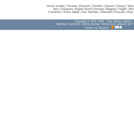
Günün İçinden
|
Yazarlar
|
Ekonomi
|
Gündem
|
Siyaset
|
Dünya |
Telev
Spor
|
Günaydın
|
Kapak Güzeli
|
Astroloji
|
Magazin
|
Sağlık
|
Biz
Cumartesi
|
Pazar Sabah
|
Sarı Sayfalar
|
Otomobil
|
Dosyalar
|
Arşiv
Copyright © 2003, 2004 - Tüm hakları saklıdır.
MERKEZ GAZETE DERGİ BASIM YAYINCILIK SANAYİ VE T
Üretim ve Tasarım