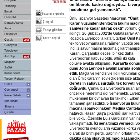
Dosyalar
ön liberolu kadro doğruydu... Liver
Teknoloji
hedefimiz gol yememekti".
Emlak
Otomobil
Ünlü İspanyol Gazetesi Marca'nın,
"Ümit
Karan
yüzünden
Benitez'in
takımı
maçı
Detaylı Arama
saniyesine
kadar
ıstırap
çekti"
yorumu 
Arşiv
ilginçti. 20 Şubat 2002'de Galatasaray, An
Etkinlikler
Road'da Liverpool'a kafa tutarken Ümit K
Çocuk
tek forvet oynamasına rağmen yaptığı pre
Günaydın
İngiliz savunmasını hücuma çıkartmamıştı
Televizyon
Karan, Çarşamba gecesi bir kez daha
Astroloji
Liverpool'un kabusu oldu, attığı iki kafa
Magazin
golüyle ayakta alkışlandı.
Karan'la
dönüş
Sağlık
günü
John
Lennon
Havalimanı'nda
sohb
ettik.
Maçla ve kendisiyle ilgili yorumları ç
Kültür Sanat
olan Ümit Karan'ın söylediklerini size akt
Turizm Rehberi
Gerets'in
sahaya
sürdüğü
tek
forvetli
v
Cuma
doğruydu.
Çünkü biz Liverpool'a puan alm
Cumartesi
öncelikle hedefimiz gol yememekti. Liver
Pazar Sabah
mükemmel bir oynayan bir takımdı. Erken 
İşte İnsan
tamamen şanssızlıktı.
5
İspanyol'un
bulu
Sinema
maçına
İspanyol
hakem
Medina
Cantela
Çizerler
hataydı.
Hasan Şaş'a çıkardığı sarı kart ya
bile yoktu. Özellikle Luis Garcia'nın yanı
yaklaştırmadı.
İki
penaltımızı
vermedi.
So
Liverpool'lu oyuncuların yüzünde korku ve
olarak da bitmişlerdi. Sabri'nin ortaları 
dakika
daha
olsaydı
biz
maçı
kazanırdık