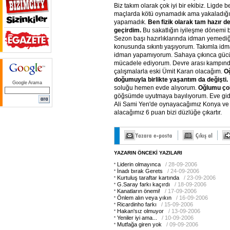
Biz takım olarak çok iyi bir ekibiz. Ligde 
maçlarda kötü oynamadık ama yakaladığım
yapamadık.
Ben
fizik
olarak
tam
hazır
de
geçirdim.
Bu sakatlığın iyileşme dönemi bi
Sezon başı hazırlıklarında idman yemedi
konusunda sıkıntı yaşıyorum. Takımla idm
idman yapamıyorum. Sahaya çıkınca gücü
mücadele ediyorum. Devre arası kampın
çalışmalarla eski Ümit Karan olacağım.
O
doğumuyla
birlikte
yaşantım
da
değişti.
Google Arama
soluğu hemen evde alıyorum.
Oğlumu
ço
göğsümde uyutmaya bayılıyorum. Eve gid
Ali Sami Yen'de oynayacağımız Konya ve
alacağımız 6 puan bizi düzlüğe çıkartır.
YAZARIN ÖNCEKİ YAZILARI
Liderin olmayınca
/ 28-09-2006
İnadı bırak Gerets
/ 24-09-2006
Kurtuluş taraftar kartında
/ 23-09-2006
G.Saray farkı kaçırdı
/ 18-09-2006
Kanatların önemi!
/ 17-09-2006
Önlem alın veya yıkın
/ 16-09-2006
Ricardinho farkı
/ 15-09-2006
Hakan'sız olmuyor
/ 13-09-2006
Yeniler iyi ama...
/ 10-09-2006
Mutfağa giren yok
/ 09-09-2006