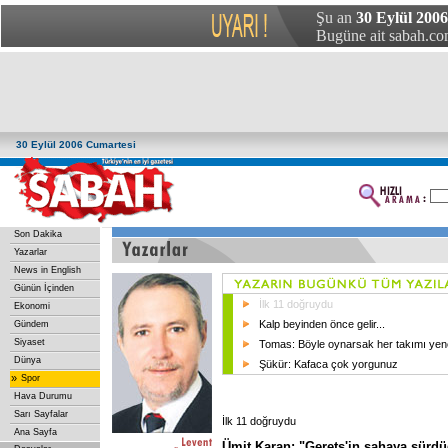
Şu an
30 Eylül 2006
Bugüne ait sabah.com
30 Eylül 2006 Cumartesi
Son Dakika
Yazarlar
News in English
Günün İçinden
İlk 11 doğruydu
Ekonomi
Kalp beyinden önce gelir...
Gündem
Siyaset
Tomas: Böyle oynarsak her takımı yen
Dünya
Şükür: Kafaca çok yorgunuz
»
Spor
Hava Durumu
Sarı Sayfalar
İlk 11 doğruydu
Ana Sayfa
Ümit Karan: "Gerets'in sahaya sürdüğü