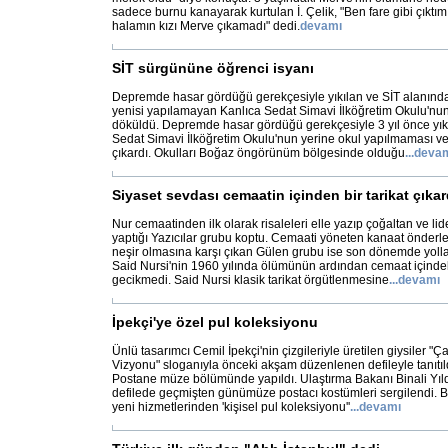
sadece burnu kanayarak kurtulan İ. Çelik, "Ben fare gibi çıkt
halamın kızı Merve çıkamadı" dedi.
devamı
SİT sürgününe öğrenci isyanı
Depremde hasar gördüğü gerekçesiyle yıkılan ve SİT alanında
yenisi yapılamayan Kanlıca Sedat Simavi İlköğretim Okulu'nun
döküldü. Depremde hasar gördüğü gerekçesiyle 3 yıl önce yık
Sedat Simavi İlköğretim Okulu'nun yerine okul yapılmaması vel
çıkardı. Okulları Boğaz öngörünüm bölgesinde olduğu
...
deva
Siyaset sevdası cemaatin içinden bir tarikat çıkar
Nur cemaatinden ilk olarak risaleleri elle yazıp çoğaltan ve lide
yaptığı Yazıcılar grubu koptu. Cemaati yöneten kanaat önderler
neşir olmasına karşı çıkan Gülen grubu ise son dönemde yolla
Said Nursi'nin 1960 yılında ölümünün ardından cemaat içinde
gecikmedi. Said Nursi klasik tarikat örgütlenmesine
...
devamı
İpekçi'ye özel pul koleksiyonu
Ünlü tasarımcı Cemil İpekçi'nin çizgileriyle üretilen giysiler
Vizyonu" sloganıyla önceki akşam düzenlenen defileyle tanıtıld
Postane müze bölümünde yapıldı. Ulaştırma Bakanı Binali Yıldır
defilede geçmişten günümüze postacı kostümleri sergilendi. B
yeni hizmetlerinden 'kişisel pul koleksiyonu''
...
devamı