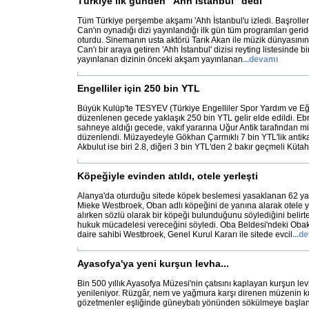
Türkiye ilk günden "Ahh İstanbul" dedi
Tüm Türkiye perşembe akşamı 'Ahh İstanbul'u izledi. Başrolleri
Can'ın oynadığı dizi yayınlandığı ilk gün tüm programları gerid
oturdu. Sinemanın usta aktörü Tarık Akan ile müzik dünyasının
Can'ı bir araya getiren 'Ahh İstanbul' dizisi reyting listesinde bi
yayınlanan dizinin önceki akşam yayınlanan
...
devamı
Engelliler için 250 bin YTL
Büyük Kulüp'te TESYEV (Türkiye Engelliler Spor Yardım ve Eği
düzenlenen gecede yaklaşık 250 bin YTL gelir elde edildi. Eb
sahneye aldığı gecede, vakıf yararına Uğur Antik tarafından m
düzenlendi. Müzayedeyle Gökhan Çarmıklı 7 bin YTL'lik antika
Akbulut ise biri 2.8, diğeri 3 bin YTL'den 2 bakır geçmeli Küta
Köpeğiyle evinden atıldı, otele yerleşti
Alanya'da oturduğu sitede köpek beslemesi yasaklanan 62 ya
Mieke Westbroek, Oban adlı köpeğini de yanına alarak otele yer
alırken sözlü olarak bir köpeği bulunduğunu söylediğini belir
hukuk mücadelesi vereceğini söyledi. Oba Beldesi'ndeki Obak
daire sahibi Westbroek, Genel Kurul Kararı ile sitede evcil
...
de
Ayasofya'ya yeni kurşun levha...
Bin 500 yıllık Ayasofya Müzesi'nin çatısını kaplayan kurşun lev
yenileniyor. Rüzgâr, nem ve yağmura karşı direnen müzenin k
gözetmenler eşliğinde güneybatı yönünden sökülmeye başland