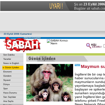
Şu an
23 Eylül 2006
Bugüne ait sabah.com
23 Eylül 2006 Cumartesi
Son Dakika
Yazarlar
News in English
Maymun su
»
Günün İçinden
Ekonomi
İngiltere'de bir cep t
Gündem
haber sunucularına 
Siyaset
maymunların sunduğ
Dünya
yayınlamaya başladı
Spor
başlayan ve spikerle
sunarken soyunduğu
Hava Durumu
yanıt İngiltere'den ge
Sarı Sayfalar
telefonu şirketi Fr
Ana Sayfa
News Network (May