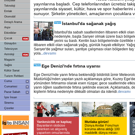
Dosyalar
yayınlarına başladı. Cep telefonlarından ücretsiz tak
Teknoloji
yayınlarında siyaset, kültür, hava ve spor haberlerin
Emlak
sunuyor. Şirketin yöneticileri, amaçlarının çocuklara 
Otomobil
Detaylı Arama
İstanbul'da sağanak yağış
Arşiv
İstanbul'da sabah saatlerinden itibaren etkili ola
Etkinlikler
nedeniyle, başta Sarıyer olmak üzere bazı bölgel
Çocuk
yerini su bastı. Kentin bazı bölgelerinde özellikl
Günaydın
itibaren etkili olan sağanak yağış, günlük hayatı etkiliyor. Yağış
Sarıyer'de yağmur suları, şantiye çalışması olan bölgeden taş 
Televizyon
yola
...
devamı
Astroloji
Magazin
Sağlık
Ege Denizi'nde fırtına uyarısı
Kültür Sanat
Ege Denizi'nde yarın fırtına beklendiği bildirildi.İzmir Meteorol
Turizm Rehberi
Müdürlüğü'nden yapılan yazılı açıklamaya göre, Kuzey Ege'
Cuma
yönünden fırtınamsı olarak esen rüzgar, gece saatlerinde etkisi
Cumartesi
yarın öğlen saatlerinde fırtına şeklinde esecek. Açıklamada, deni
kişilerin fırtına nedeniyle dikkatli olmaları da istendi.
devamı
Pazar Sabah
İşte İnsan
Sinema
Çizerler
Yankesicilik ve kapkaç
Mutlaka görün!
O
Bayanların otobüse
Dünya Anıtlar Fonu'nun
S
binerken ve alışveriş
koruma altına aldığı 100
g
yaparken omuzlarında
maddelik dünya mirası
L