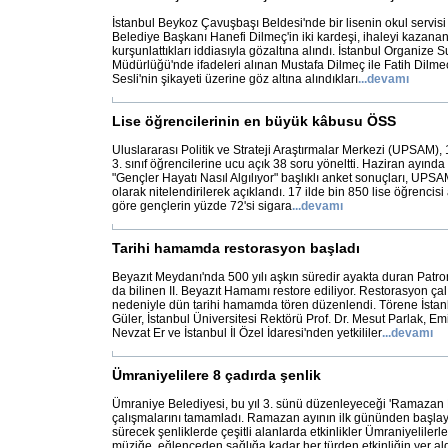
İstanbul Beykoz Çavuşbaşı Beldesi'nde bir lisenin okul servis
Belediye Başkanı Hanefi Dilmeç'in iki kardeşi, ihaleyi kazanan 
kurşunlattıkları iddiasıyla gözaltına alındı. İstanbul Organiz
Müdürlüğü'nde ifadeleri alınan Mustafa Dilmeç ile Fatih Dilmeç'
Sesli'nin şikayeti üzerine göz altına alındıkları
...
devamı
Lise öğrencilerinin en büyük kâbusu ÖSS
Uluslararası Politik ve Strateji Araştırmalar Merkezi (UPSAM), 1
3. sınıf öğrencilerine ucu açık 38 soru yöneltti. Haziran ayınd
"Gençler Hayatı Nasıl Algılıyor" başlıklı anket sonuçları, UPSAM
olarak nitelendirilerek açıklandı. 17 ilde bin 850 lise öğrencis
göre gençlerin yüzde 72'si sigara
...
devamı
Tarihi hamamda restorasyon başladı
Beyazıt Meydanı'nda 500 yılı aşkın süredir ayakta duran Patr
da bilinen II. Beyazıt Hamamı restore ediliyor. Restorasyon ça
nedeniyle dün tarihi hamamda tören düzenlendi. Törene İsta
Güler, İstanbul Üniversitesi Rektörü Prof. Dr. Mesut Parlak, 
Nevzat Er ve İstanbul İl Özel İdaresi'nden yetkililer
...
devamı
Ümraniyelilere 8 çadırda şenlik
Ümraniye Belediyesi, bu yıl 3. sünü düzenleyeceği 'Ramazan Et
çalışmalarını tamamladı. Ramazan ayının ilk gününden başla
sürecek şenliklerde çeşitli alanlarda etkinlikler Ümraniyeliler
müziğe, eğlenceden sağlığa kadar her türden etkinliğin yer al