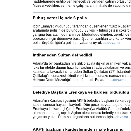
haddehanede eritilip yenilenecek ve yeniden çatının örtüsünd
Müzesi yetkilileri, yenileme çalışmalarının ihale ile yaptırıldığın
Fuhuş çetesi içinde 6 polis
Iğdır Emniyet Müdürlüğü tarafından düzenlenen "Güz Rüzgar
aralarında polisin de bulunduğu 33 kişilik fuhuş çetesi çökerti
çalışma başlatan Iğdır Emniyet Müdürlüğü ekipleri, gerekli deli
operasyon için düğmeye bastı. Şüpheli zanlıları tele-kulak yö
polis, örgütün Iğdır'a getirilen yabancı uyruklu
...
devamı
İntihar eden Sultan defnedildi
Adana'da bir bankadan hırsızlık olayına ilişkin aranırken yakla
lüks bir otelde düğün hazırlığı yaptığı sırada yakalanan ve önc
katından atlayarak intihar eden Sultan Çelikdağ (17), İstanbul'
Çelikdağ'ın cenazesi, ikindi vakti kılınan cenaze namazının ar
Helvacı Dede Mezarlığı'nda defnedildi. Bu arada,
...
devamı
Belediye Başkanı Erenkaya ve kardeşi öldürüldü
Adana'nın Karataş ilçesinin AKP'li belediye başkanı ile kardeşi,
saldırı sonucu hayatını kaybetti. Dün gece meydana gelen ol
Erenkaya ile kardeşi Çınar Erenkaya'ya Atatürk Caddesi'ndeki
otomobilden ateş açıldı. Açılan ateş sonucu belediye başkanı 
yaşamını yitirdi. Polis saldırganların bulunması için
...
devamı
AKP'li başkanın kardeşlerinden ihale kurşunu