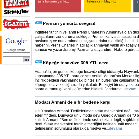
asılı bulunan çanta...
listesi için tıklayınız
y
Prensin yumurta sevgisi!
İngiltere tahtının veliahdı Prens Charles'ın yumurtaya olan d
çalışanlarını zor duruma soktuğu, Prensin kahvaltı masasına d
haşlanmış ve numaralandırılmış yumurtaların dizildiği belirtild
haberini, Prens Charles'ın adı açıklanmayan yakın arkadaşıy
sunucu ve yazar Jeremy Paxman'a dayandırdı. Habere göre, 
Google Arama
Köpeğe tecavüze 305 YTL ceza
Adana'da, bir gence, köpeğe tecavüz ettiği iddiasıyla Hayva
kapsamında 305 YTL para cezası verildi. Adana'nın Merkez ilçe
İncirlik beldesi yakınlarındaki bir tesisin büfesinde çalışanlar, M
köpeğe tecavüz ettiği sırada yakaladı. Bu kişiyi bir odaya kap
sonra durumu güvenlik güçlerine bildirdi. Jandarma
...
devamı
Modacı Armani de sıfır bedene karşı
Ünlü modacı Armani "Defilelerimde sıska mankenleri değil, sağlı
ederim" dedi. Dünyaca ünlü moda devi Giorgio Armani de "0 b
katıldı. Armani, "Ben defilelerimde sıska kızları değil, sağlıklı o
dedi. Sıska mankenleri tercih etmediğini belirten ünlü modac
gelmesinin sorumlusu olarak da medya ve
...
devamı