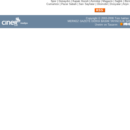
Spor
|
Günaydın
|
Kapak Güzeli
|
Astroloji
|
Magazin
|
Sağlık
|
Bizi
Cumartesi
|
Pazar Sabah
|
Sarı Sayfalar
|
Otomobil
|
Dosyalar
|
Arşiv
Copyright © 2003-2006 Tüm hakları s
MERKEZ GAZETE DERGİ BASIM YAYINCILIK SAN
Üretim ve Tasarım