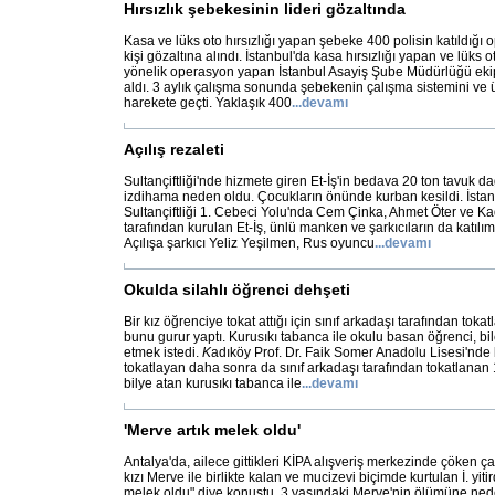
Hırsızlık şebekesinin lideri gözaltında
Kasa ve lüks oto hırsızlığı yapan şebeke 400 polisin katıldığı 
kişi gözaltına alındı. İstanbul'da kasa hırsızlığı yapan ve lük
yönelik operasyon yapan İstanbul Asayiş Şube Müdürlüğü ekiple
aldı. 3 aylık çalışma sonunda şebekenin çalışma sistemini ve ü
harekete geçti. Yaklaşık 400
...
devamı
Açılış rezaleti
Sultançiftliği'nde hizmete giren Et-İş'in bedava 20 ton tavuk d
izdihama neden oldu. Çocukların önünde kurban kesildi. İst
Sultançiftliği 1. Cebeci Yolu'nda Cem Çinka, Ahmet Öter ve Kadi
tarafından kurulan Et-İş, ünlü manken ve şarkıcıların da katılım
Açılışa şarkıcı Yeliz Yeşilmen, Rus oyuncu
...
devamı
Okulda silahlı öğrenci dehşeti
Bir kız öğrenciye tokat attığı için sınıf arkadaşı tarafından tokat
bunu gurur yaptı. Kurusıkı tabanca ile okulu basan öğrenci, bile
etmek istedi.
K
adıköy Prof. Dr. Faik Somer Anadolu Lisesi'nde b
tokatlayan daha sonra da sınıf arkadaşı tarafından tokatlanan 
bilye atan kurusıkı tabanca ile
...
devamı
'Merve artık melek oldu'
Antalya'da, ailece gittikleri KİPA alışveriş merkezinde çöken ça
kızı Merve ile birlikte kalan ve mucizevi biçimde kurtulan İ. yitir
melek oldu" diye konuştu. 3 yaşındaki Merve'nin ölümüne ne