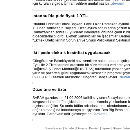
için kurulan 8 çadır, Ümraniyelilere unutulmaz bir
...
devamı
İstanbul'da pide fiyatı 1 YTL
İstanbul Fırıncılar Odası Başkanı Fahri Özer, Ramazan ayında
YTL'den satılacağını söyledi. Özer, ayrıca sorunlarına çözüm
Ramazan'dan sonra Büyükşehir Belediyesi önünde çadır kurup
gideceklerini bildirdi. Ekmek Sanayicileri ve İşadamları Dern
"Ekmek Üreticilerinin Sorunları ve Siyasi Politikaların Sektör
İki ilçede elektrik kesintisi uygulanacak
Güngören ve Bakırköy'deki bazı semtlere bakım- onarım çalış
Eylül ile 2 Ekim tarihleri arasında bir süre elektrik verilemeyec
Dağıtım A.Ş Genel Müdürlüğü (BEDAŞ) tarafından yapılan yazı
yarın ve pazartesi günü uygulanacak kesintinin programı şöyl
09.00-14.00 saatleri arasında: Güngören Bahçelievler
...
devam
Düzeltme ve özür
SABAH gazetesinin 21.09.2006 tarihli sayısının 3. sayfasındaki
kavgasında bir ölü" başlıklı haberinde hakkımda yazılanların hi
eşcinsel değilim. Şu anda bütün arkadaşlarımı, akrabalarımı 
doğru olmadığına inandırmaya çalışıyorum. Ben Big Boss adlı 
ayrıldım. Carnavale adlı işletmeyle de
...
devamı
Günün İçinden
|
Yazarlar
|
Ekonomi
|
Gündem
|
Siyaset
|
Dünya |
Telev