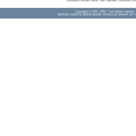
Cumartesi
|
Aktüel Pazar
|
Sarı Sayfalar
|
Otomobil
|
Do
Copyright © 2003, 2004 - Tüm hakları saklıdır.
MERKEZ GAZETE DERGİ BASIM YAYINCILIK SANAYİ VE T