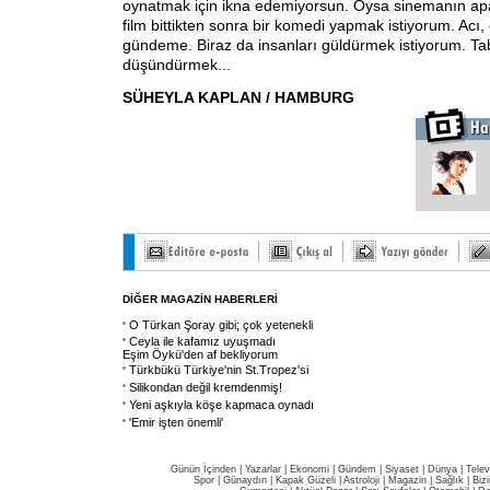
oynatmak için ikna edemiyorsun. Oysa sinemanın apay
film bittikten sonra bir komedi yapmak istiyorum. Acı,
gündeme. Biraz da insanları güldürmek istiyorum. Tab
düşündürmek...
SÜHEYLA KAPLAN / HAMBURG
DİĞER MAGAZİN HABERLERİ
O Türkan Şoray gibi; çok yetenekli
Ceyla ile kafamız uyuşmadı
Eşim Öykü'den af bekliyorum
Türkbükü Türkiye'nin St.Tropez'si
Silikondan değil kremdenmiş!
Yeni aşkıyla köşe kapmaca oynadı
'Emir işten önemli'
Günün İçinden
|
Yazarlar
|
Ekonomi
|
Gündem
|
Siyaset
|
Dünya |
Telev
Spor
|
Günaydın
|
Kapak Güzeli
|
Astroloji
|
Magazin
|
Sağlık
|
Biz