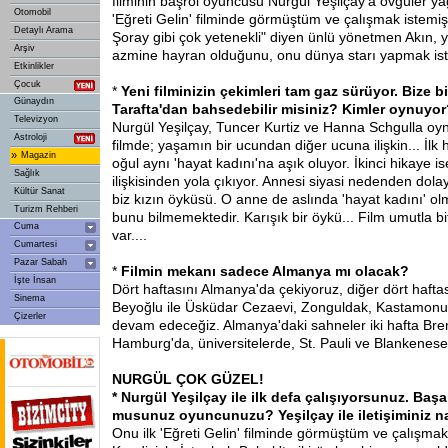
filminin başrol oyuncusu Nurgül Yeşilçay'a övgüler yağ
Otomobil
'Eğreti Gelin' filminde görmüştüm ve çalışmak istemi
Detaylı Arama
Şoray gibi çok yetenekli" diyen ünlü yönetmen Akın,
Arşiv
azmine hayran olduğunu, onu dünya starı yapmak isted
Etkinlikler
Çocuk
*
Yeni filminizin çekimleri tam gaz sürüyor. Bize bi
Günaydın
Tarafta'dan bahsedebilir misiniz? Kimler oynuyor
Televizyon
Nurgül Yeşilçay, Tuncer Kurtiz ve Hanna Schgulla oynu
Astroloji
filmde; yaşamın bir ucundan diğer ucuna ilişkin... İlk
»
Magazin
oğul aynı 'hayat kadını'na aşık oluyor. İkinci hikaye i
Sağlık
ilişkisinden yola çıkıyor. Annesi siyasi nedenden dol
Kültür Sanat
biz kızın öyküsü. O anne de aslında 'hayat kadını' ol
Turizm Rehberi
bunu bilmemektedir. Karışık bir öykü... Film umutla b
Cuma
var....
Cumartesi
Pazar Sabah
*
Filmin mekanı sadece Almanya mı olacak?
İşte İnsan
Dört haftasını Almanya'da çekiyoruz, diğer dört haftas
Sinema
Beyoğlu ile Üsküdar Cezaevi, Zonguldak, Kastamon
Çizerler
devam edeceğiz. Almanya'daki sahneler iki hafta Brem
Hamburg'da, üniversitelerde, St. Pauli ve Blankenese
NURGÜL ÇOK GÜZEL!
* Nurgül Yeşilçay ile ilk defa çalışıyorsunuz. Başa
musunuz oyuncunuzu? Yeşilçay ile iletişiminiz na
Onu ilk 'Eğreti Gelin' filminde görmüştüm ve çalışmak