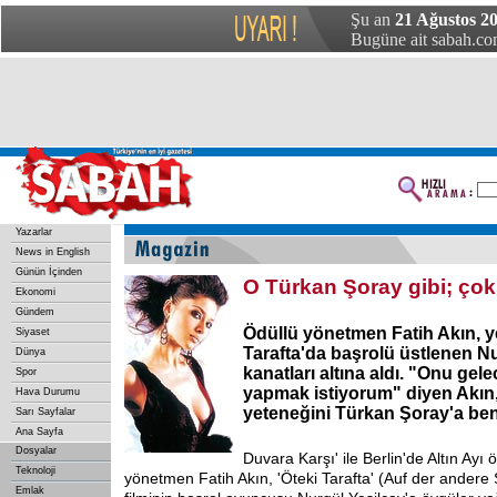
Şu an
21 Ağustos 20
Bugüne ait sabah.com
Yazarlar
News in English
Günün İçinden
O Türkan Şoray gibi; çok
Ekonomi
Gündem
Ödüllü yönetmen Fatih Akın, yen
Siyaset
Tarafta'da başrolü üstlenen Nu
Dünya
kanatları altına aldı. "Onu gel
Spor
yapmak istiyorum" diyen Akın,
Hava Durumu
yeteneğini Türkan Şoray'a benz
Sarı Sayfalar
Ana Sayfa
Dosyalar
Duvara Karşı' ile Berlin'de Altın Ayı
Teknoloji
yönetmen Fatih Akın, 'Öteki Tarafta' (Auf der andere S
Emlak