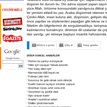
düşüren bir durum bu. Din adına siyaset yapan sayın s
yüce Allah, örtünme konusundaki yanılgınıza dikkat ç
bir yenisini ekledi bu yaz. Acaba düşünmek istemez m
Çünkü Allah, insan kuluna aklı, düşünsün, gelişsin diy
önce yapılan ve söylenenleri papağan gibi tekrar ve tak
Nitekim din bilginlerimiz de sorgulamadıkça, tartışm
kadınlarımız bunalmıyor, dinimize dil uzatanlar da ço
dair yanılgı, yer etmeye başlıyor insanlık hafızasında.
DİĞER GÜNCEL HABERLERİ
Google Arama
Herkes bu şarkıyı konuşacak
Hitler için savaşan Yahudi askerler
'Her kulaç ailem için'
Marmara'da hâlâ hayat var
Futbola Latin ritmi
Kusursuz bir gelin olmak sizin elinizde
Kuaför fuarının açılışını erkekler yapıyor
Amerikan rüyası artık sona erdi
Sosyeteye üç günlük dadı
Aşkı arayan kadın
Araplar'ı uyandıran adam
Deliller şimdi internette