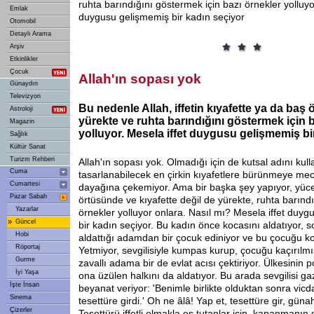
ruhta barındığını göstermek için bazı örnekler yolluyo
Emlak
duygusu gelişmemiş bir kadın seçiyor
Otomobil
Detaylı Arama
Arşiv
Etkinlikler
Çocuk
Allah'ın sopası yok
Günaydın
Televizyon
Bu nedenle Allah, iffetin kıyafette ya da baş 
Astroloji
yürekte ve ruhta barındığını göstermek için 
Magazin
yolluyor. Mesela iffet duygusu gelişmemiş bi
Sağlık
Kültür Sanat
Turizm Rehberi
Allah'ın sopası yok. Olmadığı için de kutsal adını kul
Cuma
tasarlanabilecek en çirkin kıyafetlere bürünmeye mec
Cumartesi
dayağına çekemiyor. Ama bir başka şey yapıyor, yüce A
Pazar Sabah
örtüsünde ve kıyafette değil de yürekte, ruhta barındı
Yazarlar
örnekler yolluyor onlara. Nasıl mı? Mesela iffet duy
»
Güncel
bir kadın seçiyor. Bu kadın önce kocasını aldatıyor, 
Hobi
aldattığı adamdan bir çocuk ediniyor ve bu çocuğu ko
Röportaj
Yetmiyor, sevgilisiyle kumpas kurup, çocuğu kaçırılmı
Gurme
zavallı adama bir de evlat acısı çektiriyor. Ülkesinin po
İyi Yaşa
ona üzülen halkını da aldatıyor. Bu arada sevgilisi ga
İşte İnsan
beyanat veriyor: 'Benimle birlikte olduktan sonra vic
Sinema
tesettüre girdi.' Oh ne âlâ! Yap et, tesettüre gir, günah
Çizerler
Tesettürü iffetli olmakla eş tutanlar için, kapanmanın