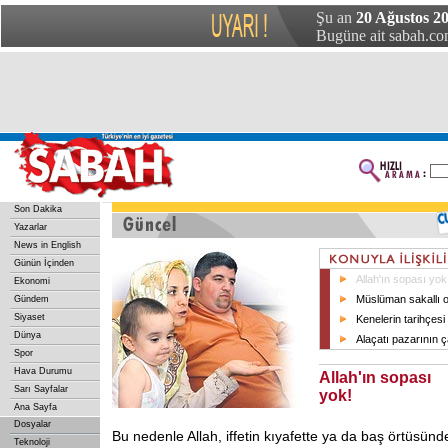
Şu an
20 Ağustos 20
Bugüne ait sabah.com
Son Dakika
Yazarlar
News in English
Günün İçinden
Allah'ın sopası yok
Ekonomi
Müslüman sakallı o
Gündem
Siyaset
Kenelerin tarihçesi
Dünya
Alaçatı pazarının ç
Spor
Hava Durumu
Allah'ın sopası
Sarı Sayfalar
yok!
Ana Sayfa
Dosyalar
Bu nedenle Allah, iffetin kıyafette ya da baş örtüsünd
Teknoloji