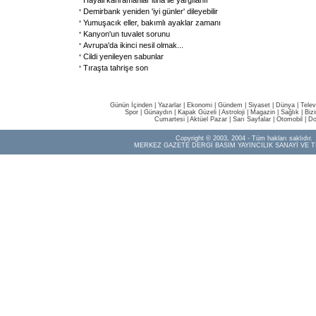
Hayali kahramanlar itina ile yargılanır
Demirbank yeniden 'iyi günler' dileyebilir
Yumuşacık eller, bakımlı ayaklar zamanı
Kanyon'un tuvalet sorunu
Avrupa'da ikinci nesil olmak...
Cildi yenileyen sabunlar
Tıraşta tahrişe son
Günün İçinden
|
Yazarlar
|
Ekonomi
|
Gündem
|
Siyaset
|
Dünya |
Telev
Spor
|
Günaydın
|
Kapak Güzeli
|
Astroloji
|
Magazin
|
Sağlık
|
Biz
Cumartesi
|
Aktüel Pazar
|
Sarı Sayfalar
|
Otomobil
|
Do
Copyright © 2003, 2004 - Tüm hakları saklıdır.
MERKEZ GAZETE DERGİ BASIM YAYINCILIK SANAYİ VE T