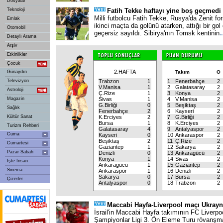
Dosyalar
Teknoloji
Fatih Tekke haftayı yine boş geçmedi
Milli futbolcu Fatih Tekke, Rusya'da Zenit for
Emlak
ikinci maçta da golünü atarken, attığı bir go
Otomobil
geçersiz sayıldı. Sibirya'nın Tomsk kentinin
..
Detaylı Arama
Arşiv
Etkinlikler
Çocuk
2.HAFTA
Günaydın
Takım
O
Televizyon
Trabzon
1
1
Fenerbahçe
2
V.Manisa
1
2
Galatasaray
2
Astroloji
Ç.Rize
1
3
Konya
2
Magazin
Sivas
1
4
V.Manisa
2
G.Birliği
0
5
Beşiktaş
2
Sağlık
Fenerbahçe
2
6
Kayseri
2
Kültür Sanat
K.Erciyes
2
7
G.Birliği
2
Bursa
1
8
K.Erciyes
2
Turizm Rehberi
Galatasaray
4
9
Antalyaspor
2
Cuma
Kayseri
0
10
Ankaraspor
2
Beşiktaş
2
11
Ç.Rize
2
Cumartesi
Gaziantep
1
12
Sakarya
2
Pazar Sabah
Denizli
0
13
Ankaragücü
2
Konya
1
14
Sivas
2
İşte İnsan
Ankaragücü
1
15
Gaziantep
2
Sinema
Ankaraspor
1
16
Denizli
2
Sakarya
0
17
Bursa
2
Çizerler
Antalyaspor
0
18
Trabzon
2
Maccabi Hayfa-Liverpool maçı Ukrayna
İsrail'in Maccabi Hayfa takımının FC Liverpo
Şampiyonlar Ligi 3. Ön Eleme Turu rövanşma