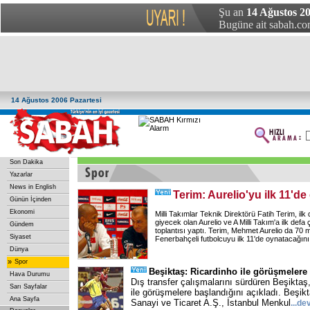
Şu an
14 Ağustos 20
Bugüne ait sabah.com
14 Ağustos 2006 Pazartesi
Son Dakika
Yazarlar
News in English
Terim: Aurelio'yu ilk 11'd
Günün İçinden
Ekonomi
Milli Takımlar Teknik Direktörü Fatih Terim, ilk 
giyecek olan Aurelio ve A Milli Takım'a ilk defa 
Gündem
toplantısı yaptı. Terim, Mehmet Aurelio da 70 m
Siyaset
Fenerbahçeli futbolcuyu ilk 11'de oynatacağını 
Dünya
»
Spor
Beşiktaş: Ricardinho ile görüşmelere
Hava Durumu
Dış transfer çalışmalarını sürdüren Beşiktaş,
Sarı Sayfalar
ile görüşmelere başlandığını açıkladı. Beşikt
Ana Sayfa
Sanayi ve Ticaret A.Ş., İstanbul Menkul
...
de