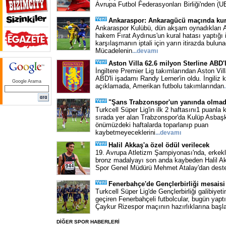
Avrupa Futbol Federasyonları Birliği'nden (
Ankaraspor: Ankaragücü maçında kura
Ankaraspor Kulübü, dün akşam oynadıkları
hakem Fırat Aydınus'un kural hatası yaptığı 
karşılaşmanın iptali için yarın itirazda bulun
Mücadelenin
...
devamı
Aston Villa 62.6 milyon Sterline ABD'l
İngiltere Premier Lig takımlarından Aston Vill
ABD'li işadamı Randy Lerner'in oldu. İngiliz
Google Arama
açıklamada, Amerikan futbolu takımlarından
.
"Şans Trabzonspor'un yanında olmad
Turkcell Süper Lig'in ilk 2 haftasını1 puanla
sırada yer alan Trabzonspor'da Kulüp Asbaş
önümüzdeki haftalarda toparlanıp puan
kaybetmeyeceklerini
...
devamı
Halil Akkaş'a özel ödül verilecek
19. Avrupa Atletizm Şampiyonası'nda, erkekle
bronz madalyayı son anda kaybeden Halil Ak
Spor Genel Müdürü Mehmet Atalay'dan destek
Fenerbahçe'de Gençlerbirliği mesaisi
Turkcell Süper Lig'de Gençlerbirliği galibiyeti
geçiren Fenerbahçeli futbolcular, bugün yapt
Çaykur Rizespor maçının hazırlıklarına başl
DİĞER SPOR HABERLERİ