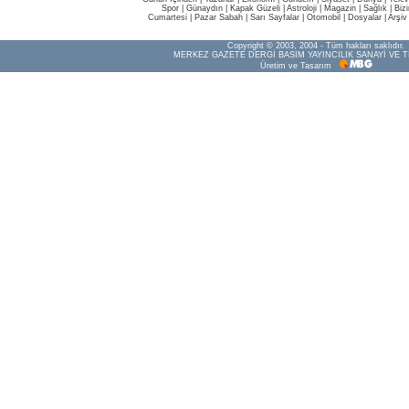
Spor
|
Günaydın
|
Kapak Güzeli
|
Astroloji
|
Magazin
|
Sağlık
|
Biz
Cumartesi
|
Pazar Sabah
|
Sarı Sayfalar
|
Otomobil
|
Dosyalar
|
Arşiv
Copyright © 2003, 2004 - Tüm hakları saklıdır.
MERKEZ GAZETE DERGİ BASIM YAYINCILIK SANAYİ VE T
Üretim ve Tasarım