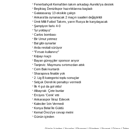
Fenerbahçeli Kemal'den takım arkadaşı Aurelio'ya destek
Beşiktaş Denizlispor hazırlıklarına başladı
Galatasaray 13 eksikle çalıştı
Ankara'da oynanacak 2 maçın saatleri değiştirildi
Ümit Milli Futbol Takımı, yarın Rusya ile karşılaşacak
Şampiyon farkı 4-0
'İyi yoldayız'
Carlos bombası
Bir Umut yetmez
Bal gibi oynarlar
Arda resitali sürüyor
"Fırsatı kullanırız"
Kılpayı kaçtı
Bayan güreşçiler sponsor arıyor
Tanjevic: Maymunu sırtımızdan attık
Cem Baki kurtardı
Sharapova finalde yok
2. Lig B kategorisi toplu sonuçlar
Selçuk Dereli iki penaltıyı vermedi
İlk 4 şut da gol oldu!
Albayrak: Çete bunlar
Erciyes 'Cenk' etti
Ankaraspor İtiraz Edecek
Kaleciler İzin Vermedi
Konya Belal İle Güldü
Kemal Öncü'ye cevap metni
Günün içinden
Günün İçinden
|
Yazarlar
|
Ekonomi
|
Gündem
|
Siyaset
|
Dünya |
Telev