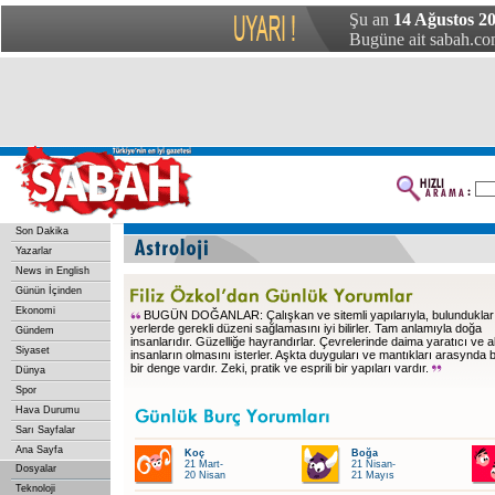
Şu an
14 Ağustos 20
Bugüne ait sabah.com
Son Dakika
Yazarlar
News in English
Günün İçinden
Ekonomi
BUGÜN DOĞANLAR: Çalışkan ve sitemli yapılarıyla, bulunduklar
yerlerde gerekli düzeni sağlamasını iyi bilirler. Tam anlamıyla doğa
Gündem
insanlarıdır. Güzelliğe hayrandırlar. Çevrelerinde daima yaratıcı ve ak
Siyaset
insanların olmasını isterler. Aşkta duyguları ve mantıkları arasynda be
bir denge vardır. Zeki, pratik ve esprili bir yapıları vardır.
Dünya
Spor
Hava Durumu
Sarı Sayfalar
Ana Sayfa
Koç
Boğa
21 Mart-
21 Nisan-
Dosyalar
20 Nisan
21 Mayıs
Teknoloji