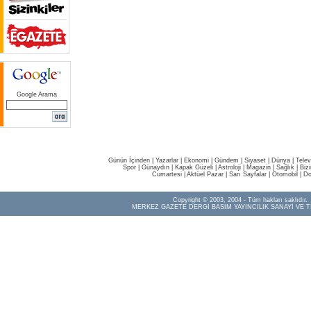
Google Arama
Günün İçinden
|
Yazarlar
|
Ekonomi
|
Gündem
|
Siyaset
|
Dünya |
Telev
Spor
|
Günaydın
|
Kapak Güzeli
|
Astroloji
|
Magazin
|
Sağlık
|
Biz
Cumartesi
|
Aktüel Pazar
|
Sarı Sayfalar
|
Otomobil
|
Do
Copyright © 2003, 2004 - Tüm hakları saklıdır.
MERKEZ GAZETE DERGİ BASIM YAYINCILIK SANAYİ VE T