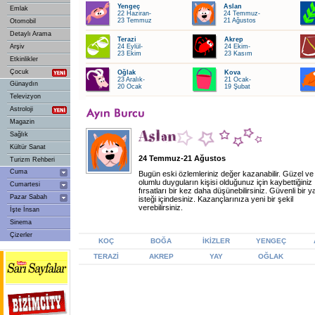
Yengeç
Aslan
Emlak
22 Haziran-
24 Temmuz-
23 Temmuz
21 Ağustos
Otomobil
Detaylı Arama
Terazi
Akrep
Arşiv
24 Eylül-
24 Ekim-
23 Ekim
23 Kasım
Etkinlikler
Çocuk
Oğlak
Kova
23 Aralık-
21 Ocak-
Günaydın
20 Ocak
19 Şubat
Televizyon
Astroloji
Magazin
Sağlık
Kültür Sanat
24 Temmuz-21 Ağustos
Turizm Rehberi
Cuma
Bugün eski özlemleriniz değer kazanabilir. Güzel ve
olumlu duyguların kişisi olduğunuz için kaybettiğiniz
Cumartesi
fırsatları bir kez daha düşünebilirsiniz. Güvenli bir 
Pazar Sabah
isteği içindesiniz. Kazançlarınıza yeni bir şekil
verebilirsiniz.
İşte İnsan
Sinema
Çizerler
KOÇ
BOĞA
İKİZLER
YENGEÇ
TERAZİ
AKREP
YAY
OĞLAK