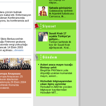
milyon...
Sahada görüşürüz
Galatasaray tarihinin
malara çözüm bulmak
ilk Arjantinli futbolcusu
ını kabul etti. Enformasyon
Carrusca, ilk...
 Lübnan Konferansında
inyora, bu konferansta acil
ı
Suudi Kralı 17
uçakla Türkiye'ye
ilvio Berlusconi'nin
geliyor...
lduğu Fininvest grubuna
Türkiye tarihinde ilk
rasında vergi yolsuzluğu
kez bir Suudi Kralı
, ancak 14 Ekim 2003
ağırlayacak. Kral...
en açılması
...
devamı
Askeri araca mayın tuzağı:
Binbaşı şehit
Bingöl'de PKK'lıların yola
döşediği uzaktan kumandalı
vrupa Anayasası
mayın, askeri...
vrupa Anayasası 25
lkenin liderlerinin
Hizbullah bilgisayarından
atılımıyla 29 Ekim 2004
çıkan ilginç ayrıntılar
arihinde Roma'da
Hizbullah'ın ABD'de çözülen
mzalandı.
bilgisayar kayıtlarından
Hizbullah-MİT...