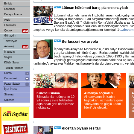
Emlak
Lübnan hükümeti barış planını onayladı
Otomobil
Detaylı Arama
Lübnan hükümeti, İsrail ile Hizbullah arasındaki çatış
amacıyla Başbakan Fuad Sinyora'nınönerdiği barış plan
Arşiv
Bakanı Gazi Aridi, ''hükümetin Roma'daki Uluslararası
Etkinlikler
konuşan başbakanın sözlerini desteklediğini'' belirtti. S
ateşkes ve şu konularda anlaşma sağlanmasını istemişti: 1-
...
devam
Çocuk
Günaydın
Televizyon
Berlusconi yargı yolu
Astroloji
İspanya'da Anayasa Mahkemesi, eski İtalya Başbakanı S
Magazin
yargılanabilmesinin önünü açtı. Berlusconi'nin sahibi o
bağlı İspanyol Tele5 televizyonunda 1990-1993 yılları a
Sağlık
yapıldığı gerekçesiyle eski başbakan hakkında açılan
Kültür Sanat
tarihinde Anayasaya Mahkemesi kararıyla durdurulan davanın, yenid
Turizm Rehberi
Cuma
Cumartesi
Pazar Sabah
İşte İnsan
Küresel ısınma
Almanya seçimleri
A
Sinema
Bilimadamları dünyanın 10
Almanya'nın ilk kadın
A
Çizerler
yıl sonra çevre felaketleri
başbakanı uzmanlara göre
ü
açısından geri dönülemez
"dünyanın en güçlü kadın
k
noktaya..
lideri" de olacak.
t
i
Rice'tan piyano resitali