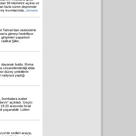
ından 99 kilometre açıkta ve
adan fazla süren depremde
uzey ksıımlarında
...
devamı
ent Tahran'dan otobüslerle
n'a gitmeyi hedefliyor.
 girişimleri yaparken
radikal Şiiler,
bir dayanak buldu: Roma
 cesaretlendirdiği iddia
t düzey yetkililerin
i radyoya yaptığı
M), bombalara isabet
larını" açıkladı. Geçici
-19:20 arasında İsrail
i yaşanabilir. Lütfen
ze'de sivilleri arayıp,