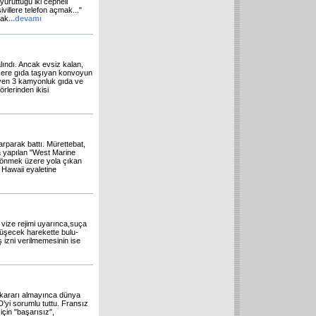
ürüttüğü iki cepheli
ivillere telefon açmak..."
rak
...
devamı
alındı. Ancak evsiz kalan,
üzere gıda taşıyan konvoyun
eyen 3 kamyonluk gıda ve
rlerinden ikisi
arparak battı. Mürettebat,
a yapılan "West Marine
 dönmek üzere yola çıkan
, Hawaii eyaletine
 vize rejimi uyarınca,suça
nüşecek harekette bulu-
ş izni verilmemesinin ise
a kararı almayınca dünya
'yi sorumlu tuttu. Fransız
için "başarısız",