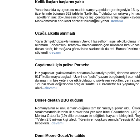
Kellik ilaçları başlarını yaktı
Yunanistan'da uyuşturucu madde satışı yaptıkları gerekçesiyle 13 ay t
üzerlerinde bulunan 552 tabletin "kellik ilacı" olduğunun ortaya çıkmas
Tabletlerin saç dökülmesini önleyici ilaç içerdiğinin anlaşıldığını kay
Mahkemesinin sanıkları serbest bıraktığını yazdı.
devamı
Uçağa alkollü alınmadı
'Kara Şimşek' dizisiyle tanınan David Hasselhoff, aşırı alkollü olması 
alınmadı. Londra'nın Heathrow havaalanında çok miktarda bira ve viski 
duran aktör, bir mağaza görevlisine sarkıntılık da etti. Bunun üzerin
söylendi.
devamı
Caydırmak için polise Porsche
Hız yapanları yakalamakta zorlanan Avustralya polisi, deneme amac
911" kullanmaya başladı. Üzerinde "polis" yazan bu gösterişli otomobil
durmasının bile yeterince etkili olduğunu söyleyen yetkililer, yeni sipa
121 bin dolar değerindeki araçlar saatte 300 kilometre hız yapabiliyor
alkol
...
devamı
Dillere destan BBG düğünü
Romanya'nın iki ünlü isminin düğünü tam bir "medya şovu" oldu. Ülken
sıralamasında listenin ilk sıralarında yer alan Irinel Columbeanu (49) e
Monica Gabor'la (19) dillere destan bir düğünle hayatını birleştirdi. Rey
TV'den 2.5 milyon kişi izledi. Törenin en coşkulu anında "sessizlik"
bebekleri
...
devamı
Demi Moore Göcek'te tatilde