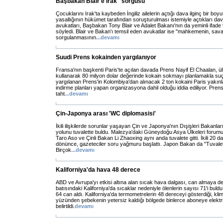
Başbakan Blair'e Irak "sorgusu"
Çocuklarını Irak'ta kaybeden İngiliz ailelerin açtığı dava ilginç bir bo
yasallığının hükümet tarafından soruşturulması istemiyle açtıkları dav
avukatları, Başbakan Tony Blair ve Adalet Bakanı'nın da yeminli ifade 
söyledi. Blair ve Bakan'ı temsil eden avukatlar ise "mahkemenin, sava
sorgulanmasının
...
devamı
Suudi Prens kokainden yargılanıyor
Fransa'nın başkenti Paris'te açılan davada Prens Nayif El Chaalan, ülk
kullanarak 80 milyon dolar değerinde kokain sokmayı planlamakla su
yargılanan Prens'in Kolombiya'dan alınacak 2 ton kokaini Paris yakınl
indirme planları yapan organizasyona dahil olduğu iddia ediliyor. Prens,
taht
...
devamı
Çin-Japonya arası 'WC diplomasisi'
İkili ilişkilerde sorunlar yaşayan Çin ve Japonya'nın Dışişleri Bakanlar
yolunu tuvalette buldu. Malezya'daki Güneydoğu Asya Ülkeleri forum
Taro Aso ve Çinli Bakan Li Zhaoxing aynı anda tuvalete gitti. İkili 2
dönünce, gazeteciler soru yağmuru başlattı. Japon Bakan da "Tuvalet
Birçok
...
devamı
Kaliforniya'da hava 48 derece
ABD ve Avrupa'yı etkisi altına alan sıcak hava dalgası, can almaya d
batısındaki Kaliforniya'da sıcaklar nedeniyle ölenlerin sayısı 71'i bul
64 can aldı. Kaliforniya'da termometrelerin 48 dereceyi gösterdiği, kli
yüzünden şebekenin yetersiz kaldığı bölgede binlerce aboneye elektri
belirtildi.
devamı