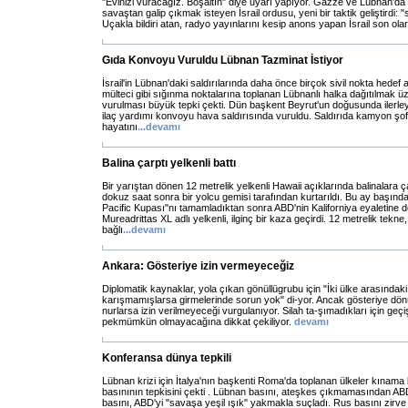
"Evinizi vuracağız. Boşaltın" diye uyarı yapıyor. Gazze ve Lübnan'da y
savaştan galip çıkmak isteyen İsrail ordusu, yeni bir taktik geliştirdi: "s
Uçakla bildiri atan, radyo yayınlarını kesip anons yapan İsrail son ola
Gıda Konvoyu Vuruldu Lübnan Tazminat İstiyor
İsrail'in Lübnan'daki saldırılarında daha önce birçok sivil nokta hedef 
mülteci gibi sığınma noktalarına toplanan Lübnanlı halka dağıtılmak 
vurulması büyük tepki çekti. Dün başkent Beyrut'un doğusunda ilerl
ilaç yardımı konvoyu hava saldırısında vuruldu. Saldırıda kamyon şofö
hayatını
...
devamı
Balina çarptı yelkenli battı
Bir yarıştan dönen 12 metrelik yelkenli Hawaii açıklarında balinalara ç
dokuz saat sonra bir yolcu gemisi tarafından kurtarıldı. Bu ay başınd
Pacific Kupası"nı tamamladıktan sonra ABD'nin Kaliforniya eyaletine
Mureadrittas XL adlı yelkenli, ilginç bir kaza geçirdi. 12 metrelik tekne
bağlı
...
devamı
Ankara: Gösteriye izin vermeyeceğiz
Diplomatik kaynaklar, yola çıkan gönüllügrubu için "İki ülke arasındaki
karışmamışlarsa girmelerinde sorun yok" di-yor. Ancak gösteriye dö
nurlarsa izin verilmeyeceği vurgulanıyor. Silah ta-şımadıkları için geçi
pekmümkün olmayacağına dikkat çekiliyor.
devamı
Konferansa dünya tepkili
Lübnan krizi için İtalya'nın başkenti Roma'da toplanan ülkeler kınam
basınının tepkisini çekti . Lübnan basını, ateşkes çıkmamasından ABD
basını, ABD'yi "savaşa yeşil ışık" yakmakla suçladı. Rus basını zirve 