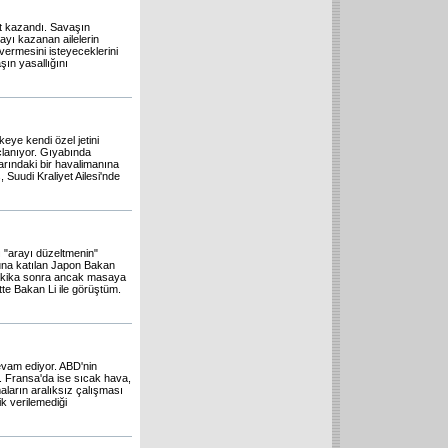
yut kazandı. Savaşın
ayı kazanan ailelerin
vermesini isteyeceklerini
şın yasallığını
eye kendi özel jetini
çlanıyor. Gıyabında
arındaki bir havalimanına
 Suudi Kraliyet Ailesi'nde
ı "arayı düzeltmenin"
una katılan Japon Bakan
0 dakika sonra ancak masaya
te Bakan Li ile görüştüm.
evam ediyor. ABD'nin
du. Fransa'da ise sıcak hava,
maların aralıksız çalışması
k verilemediği