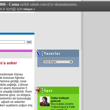
006 - Cuma
tarihli sabah.com.tr'yi okumaktasınız.
.tr içeriği için
tıklayın »
s'a asker
 nedeniyle Güney
nde bulunan Ağrotur
rtamına girdiği, üsse
adeta yağdığı, Lübnan
ri alarm düzeyinin 5
) ulaştığı bildirildi. Rum
berine göre, üs bölgesi,
Tekke hülleyle
kerlerinin de bulunduğu
gelecek
 uğradı ve askerler
Rus kulübü Zenit'in
keri uçakların yoğun iniş
Trabzonspor'a Fatih
için yaptığı 10