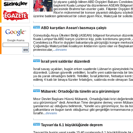
İyi piyano çaldığı bilinen ABD Dışişleri Bakanı Condole
başkenti Kuala Lumpur'da düzenlenen ASEAN Bölgese
gecesinde Brahms'tan eserler çaldı. Filipinler Dışişleri
Rice'ın mükemmel bir konser piyanisti olduğunu söyledi.
üzerine batikten geleneksel bir ceket giyen Rice, Malezyalı bir solistle
ABD karşıtları Asean'ı basmaya çalıştı
Güneydoğu Asya Ülkeleri Birliği (ASEAN) bölgesel forumunun düzenle
Kuala Lumpur'da ABD karşıtı yüzlerce kişi, polis kordonunu geçerek,
Google Arama
Condoleezza Rice'ın dışişleri bakanlarıyla görüştüğü kongre merkezin
Çoğunluğu Malezya'daki koalisyon iktidarının üyesi olan ve Başbakanı
protestocular,
...
devamı
İsrail yeni saldırılar düzenledi
İsrail savaş uçakları, bugün erken saatlerde Lübnan'ın güneyindeki hed
düzenledi. Lübnan güvenlik yetkilileri, İsrail'in yeni saldırılarında bir b
ya da yaralı olmadığını belirtti. Yetkililer, İsrail jetlerinin, Nebatiye ken
edilmiş 4 katlı bir binaya füzeler fırlattığını, saldırıda evde olmayan Sa
Mübarek: Ortadoğu'da tünelin ucu görünmüyor
Mısır Devlet Başkanı Hüsnü Mübarek, Ortadoğu'daki krizi değerlendiri
ucu görünmüyor'' dedi. Amerikan Time dergisine demeç veren Mübare
şanslarının az olduğunu belirterek, ''tünelin ucu görünmüyor, bu da 
çalkantılara ve bugün tanık olduğumuz gibi gerginliğin tırmanmasına yol
İsrail'in
...
devamı
Tayvan'da 6.1 büyüklüğünde deprem
Tayvan'da bugün yerel saatle 15:40 sıralarında 6.1 büyüklüğünde bi