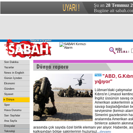
Şu an
28 Temmuz 2
Bugüne ait sabah.com
Son Dakika
Yazarlar
News in English
"ABD, G.Kıbrı
Günün İçinden
yığıyor"
Ekonomi
Gündem
Lübnan'daki çatışmalar
Kıbrıs'ın Limasol kenti
Siyaset
İngiliz üssünün savaş o
»
Dünya
Amerikan askerlerinin 
Spor
savaşı başladığından be
Hava Durumu
seviyesine (kırmızı alarm
Simerini gazetesinin ha
Sarı Sayfalar
aralarında Amerikan as
Ana Sayfa
binlerce askerin akınına
Dosyalar
arasında çok sayıda özel birlik elemanı yer alıyor. Haberde, as
kalkışından bölge sakinlerinin huzursuz
Teknoloji
...
devamı