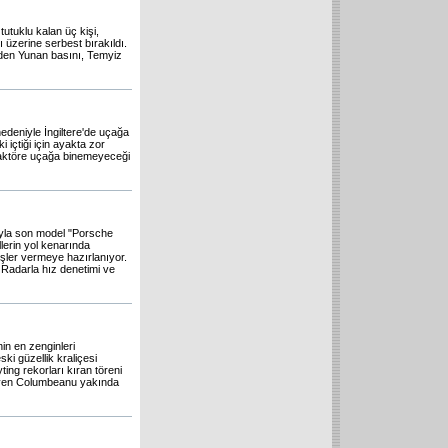
utuklu kalan üç kişi,
ı üzerine serbest bırakıldı.
deden Yunan basını, Temyiz
nedeniyle İngiltere'de uçağa
içtiği için ayakta zor
e aktöre uçağa binemeyeceği
ıyla son model "Porsche
lerin yol kenarında
rişler vermeye hazırlanıyor.
. Radarla hız denetimi ve
in en zenginleri
ski güzellik kraliçesi
ting rekorları kıran töreni
 diyen Columbeanu yakında