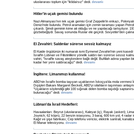
uluslararası toplum için "iktidarsız" dedi.
devamı
Hitler'in uçak gemisi bulundu
Nazi Almanyası'nın tek uçak gemisi Graf Zeppelin'in enkazı, Polonyalı 
Denizi'nde bulundu. Petrol aramaları için zemin taraması yapan Petroba
çıkardı. Şimdi geminin kime ait olduğu ve ne yapılacağı tartışılıyor. 19
gözbebeğiydi. Savaş sonunda Ruslar ele geçirdi. Sovyetler'den çalınan
El Zevahiri: Saldırılar sürerse sessiz kalmayız
El Kaide örgütünün iki numaralı ismi Eymenel Zevahiri'nin yeni kasedi 
İsrail'in Lübnan ve Filistinlilere yönelik saldırı-ları sürerse sessiz kal
vahiri, "İsrail'le savaş ateşkeslere bağlı değil. BuAllah adına yapılan b
kadar her yere saldıracağız" dedi.
devamı
İngiltere: Limanımızı kullanma!
ABD'nin İsrail'e bomba taşıyan uçaklarının İskoçya'da mola vermesi İng
Dışişleri Bakanı Margaret Beckett, ABD'yi silahların taşınması anlaşmalar
"Uçakların söylendiği gibi 100 sığınak delen bomba taşıdığı saptanır
bulunacağız" dedi.
devamı
Lübnan'da İsrail Hedefleri:
Havaalanları: Beyrut (uluslararası), Kaleyat (iç), Rayak (askeri); Lima
Jounich; 62 köprü, 22 benzin istasyonu, 3 baraj, 600 km yol, 4 radar i
Kağıt ve şişe fabrikası; Cep telefonu vericisi, elektrik santrali, kanaliz
El Manar televizyonu.
devamı