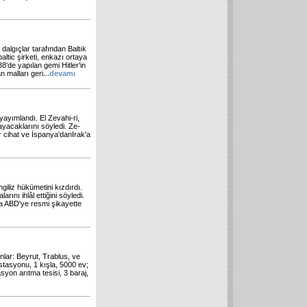
dalgıçlar tarafından Baltık
ltic şirketi, enkazı ortaya
38'de yapılan gemi Hitler'in
 malları geri
...
devamı
yayımlandı. El Zevahi-ri,
mayacaklarını söyledi. Ze-
ir cihat ve İspanya'danIrak'a
iliz hükümetini kızdırdı.
ını ihlâl ettiğini söyledi.
sa ABD'ye resmi şikayette
nlar: Beyrut, Trablus, ve
stasyonu, 1 kışla, 5000 ev;
asyon arıtma tesisi, 3 baraj,