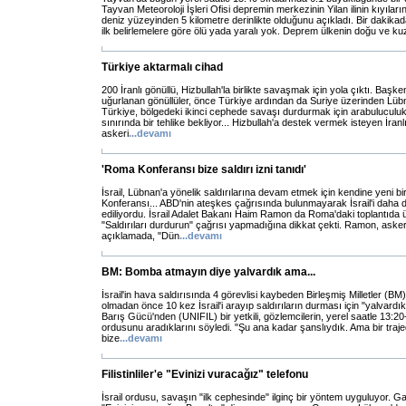
Tayvan Meteoroloji İşleri Ofisi depremin merkezinin Yilan ilinin kıyılar
deniz yüzeyinden 5 kilometre derinlikte olduğunu açıkladı. Bir dakik
ilk belirlemelere göre ölü yada yaralı yok. Deprem ülkenin doğu ve k
Türkiye aktarmalı cihad
200 İranlı gönüllü, Hizbullah'la birlikte savaşmak için yola çıktı. Başk
uğurlanan gönüllüler, önce Türkiye ardından da Suriye üzerinden Lübna
Türkiye, bölgedeki ikinci cephede savaşı durdurmak için arabuluculuk
sınırında bir tehlike bekliyor... Hizbullah'a destek vermek isteyen İranlı 
askeri
...
devamı
'Roma Konferansı bize saldırı izni tanıdı'
İsrail, Lübnan'a yönelik saldırılarına devam etmek için kendine yeni 
Konferansı... ABD'nin ateşkes çağrısında bulunmayarak İsrail'i daha da
ediliyordu. İsrail Adalet Bakanı Haim Ramon da Roma'daki toplantıda üs
"Saldırıları durdurun" çağrısı yapmadığına dikkat çekti. Ramon, asker
açıklamada, "Dün
...
devamı
BM: Bomba atmayın diye yalvardık ama...
İsrail'in hava saldırısında 4 görevlisi kaybeden Birleşmiş Milletler (B
olmadan önce 10 kez İsrail'i arayıp saldırıların durması için "yalvardık
Barış Gücü'nden (UNIFIL) bir yetkili, gözlemcilerin, yerel saatle 13:20
ordusunu aradıklarını söyledi. "Şu ana kadar şanslıydık. Ama bir trajed
bize
...
devamı
Filistinliler'e "Evinizi vuracağız" telefonu
İsrail ordusu, savaşın "ilk cephesinde" ilginç bir yöntem uyguluyor. Gaz