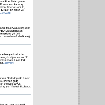
ezza Rice, Malezya'nın
l Forumunun kapanış
 Bakanı Alberto Romulo,
 Kırmızı bir elbise ve
...
devamı
ndiği Malezya'nın başkenti
 ABD Dışişleri Bakanı
in girişine yürüdü.
n damadının önderlik ettiği
eflere yeni saldırılar
inanın yıkıldığını ancak ölü
ti yakınında bulunan terk
mir
...
devamı
rken, ''Ortadoğu'da tünelin
k, krizden çıkış
bütün bölgede büyük
 açıyor'' ifadesini kullandı.
r deprem meydana geldi.