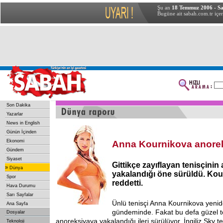
Şu an
18 Temmuz 2006 - Sa
Bugüne ait sabah.com.tr içer
Son Dakika
Yazarlar
News in English
Günün İçinden
Ekonomi
Anna Kournikova anorek
Gündem
Siyaset
Gittikçe zayıflayan tenisçini
»
Dünya
yakalandığı öne sürüldü. Kou
Spor
reddetti.
Hava Durumu
Sarı Sayfalar
Ünlü tenisçi Anna Kournikova yeni
Ana Sayfa
gündeminde. Fakat bu defa güzel t
Dosyalar
anoreksiyaya yakalandığı ileri sürülüyor. İngiliz Sky t
Teknoloji