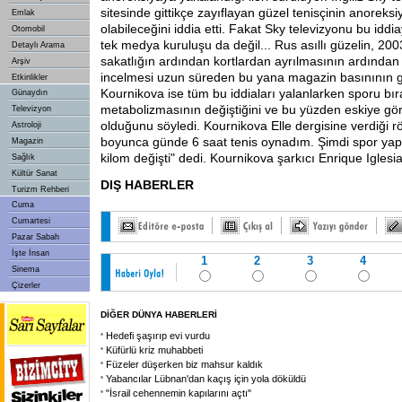
sitesinde gittikçe zayıflayan güzel tenisçinin anoreksi
Emlak
olabileceğini iddia etti. Fakat Sky televizyonu bu idd
Otomobil
tek medya kuruluşu da değil... Rus asıllı güzelin, 2003
Detaylı Arama
sakatlığın ardından kortlardan ayrılmasının ardından 
Arşiv
incelmesi uzun süreden bu yana magazin basınının
Etkinlikler
Kournikova ise tüm bu
iddiaları yalanlarken sporu b
Günaydın
metabolizmasının değiştiğini ve bu yüzden eskiye gö
Televizyon
olduğunu söyledi. Kournikova Elle dergisine verdiği rö
Astroloji
boyunca günde 6 saat tenis oynadım. Şimdi spor y
Magazin
kilom değişti" dedi. Kournikova şarkıcı Enrique Iglesias
Sağlık
Kültür Sanat
DIŞ HABERLER
Turizm Rehberi
Cuma
Cumartesi
Pazar Sabah
İşte İnsan
1
2
3
4
Sinema
Çizerler
DİĞER DÜNYA HABERLERİ
Hedefi şaşırıp evi vurdu
Küfürlü kriz muhabbeti
Füzeler düşerken biz mahsur kaldık
Yabancılar Lübnan'dan kaçış için yola döküldü
"İsrail cehennemin kapılarını açtı"