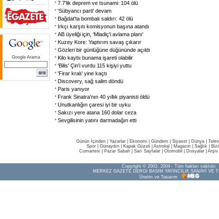
7.7'lik deprem ve tsunami: 104 ölü
'Sübyancı parti' devam
Bağdat'ta bombalı saldırı: 42 ölü
Irkçı karşıtı komisyonun başına atandı
AB üyeliği için, 'Mladiç'i avlama planı'
Kuzey Kore: Yaptırım savaş çıkarır
Gözleri bir günlüğüne düğününde açıldı
Google Arama
Kilo kaybı bunama işareti olabilir
'Bilis' Çin'i vurdu 115 kişiyi yuttu
'Firar kralı' yine kaçtı
Discovery, sağ salim döndü
Paris yanıyor
Frank Sinatra'nın 40 yıllık piyanisti öldü
Unutkanlığın çaresi iyi bir uyku
Sakızı yere atana 160 dolar ceza
Sevgilisinin yatını darmadağın etti
Günün İçinden
|
Yazarlar
|
Ekonomi
|
Gündem
|
Siyaset
|
Dünya |
Telev
Spor
|
Günaydın
|
Kapak Güzeli
|
Astroloji
|
Magazin
|
Sağlık
|
Biz
Cumartesi
|
Pazar Sabah
|
Sarı Sayfalar
|
Otomobil
|
Dosyalar
|
Arşiv
Copyright © 2003, 2004 - Tüm hakları saklıdır.
MERKEZ GAZETE DERGİ BASIM YAYINCILIK SANAYİ VE T
Üretim ve Tasarım