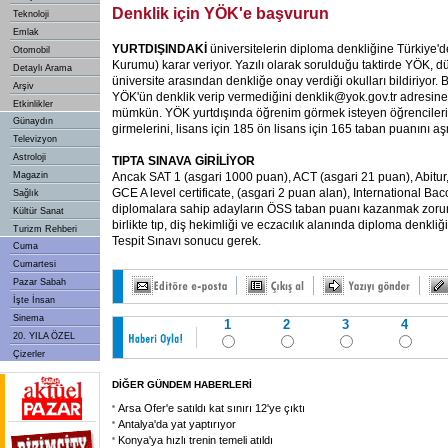
Denklik için YÖK'e başvurun
Teknoloji
Emlak
YURTDIŞINDAKİ
üniversitelerin diploma denkliğine Türkiye
Otomobil
Kurumu) karar veriyor. Yazılı olarak sorulduğu taktirde YÖK, 
Detaylı Arama
üniversite arasından denkliğe onay verdiği okulları bildiriyor.
Arşiv
YÖK'ün denklik verip vermediğini denklik@yok.gov.tr adresi
Etkinlikler
mümkün. YÖK yurtdışında öğrenim görmek isteyen öğrenciler
Günaydın
girmelerini, lisans için 185 ön lisans için 165 taban puanını aş
Televizyon
Astroloji
TIPTA SINAVA GİRİLİYOR
Magazin
Ancak SAT 1
(asgari 1000 puan), ACT (asgari 21 puan), Abitur
GCE A level certificate, (asgari 2 puan alan), International Bacc
Sağlık
diplomalara sahip adayların ÖSS taban puanı kazanmak zorun
Kültür Sanat
birlikte tıp, diş hekimliği ve eczacılık alanında diploma denkli
Turizm Rehberi
Tespit Sınavı sonucu gerek.
Cuma
Cumartesi
Pazar Sabah
İşte İnsan
Sinema
1
2
3
4
20. YILA ÖZEL
Çizerler
DİĞER GÜNDEM HABERLERİ
Arsa Ofer'e satıldı kat sınırı 12'ye çıktı
Antalya'da yat yaptırıyor
Konya'ya hızlı trenin temeli atıldı