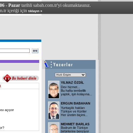
6 - Pazar
tarihli sabah.com.tr'yi okumaktasınız.
.tr içeriği için
tıklayın »
YILMAZ ÖZDİL
Dev hizmet...
Bu hafta tembellik
yaptık, işin kolayına...
ERGUN BABAHAN
Yurttaşlık hakları
ısı açıyor
Türkiye ve Kürtler
Her üretim biçimi...
MEHMET BARLAS
or?
Bodrum ile Türkiye
birbirlerine benziyor