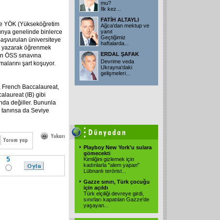
mu?
İlk kez...
FATİH ALTAYLI
'de YÖK (Yükseköğretim
Ağca'dan mektup ve
dünya genelinde binlerce
yanıt
Geçtiğimiz
 Başvurulan üniversiteye
haftalarda...
ne yazarak öğrenmek
ERDAL ŞAFAK
in ÖSS sınavına
Devrime veda
malarını şart koşuyor.
Ukrayna'daki
gelişmeleri...
, French Baccalaureat,
alaureat (IB) gibi
da değiller. Bununla
ği tanınsa da Seviye
Playboy New York'u sulara
gömecekti
5
Kimliğini gizlemek için
kadınlarla "alem yapan"
Lübnanlı terörist...
Gazze sınırı, Türk çocuğu
için açıldı
Türk elçiliği devreye girdi,
sınırları kapatılan Gazze'de
yaşayan...