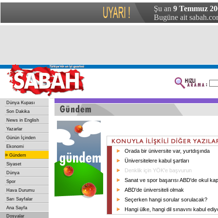
Şu an
9 Temmuz 200
Bugüne ait sabah.com
Dünya Kupası
Son Dakika
News in English
Yazarlar
Günün İçinden
Ekonomi
Orada bir üniversite var, yurtdışında
»
Gündem
Üniversitelere kabul şartları
Siyaset
Denklik için YÖK'e başvurun
Dünya
Sanat ve spor başarısı ABD'de okul kap
Spor
ABD'de üniversiteli olmak
Hava Durumu
Sarı Sayfalar
Seçerken hangi sorular sorulacak?
Ana Sayfa
Hangi ülke, hangi dil sınavını kabul ediy
Dosyalar