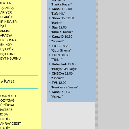
MERTER
"Harika Pazar"
NİŞANTAŞI
Kanal 1
12.00
SARIYER
"Kafe Klip"
SEFAKÖY
Show TV
12.00
ŞİRİNEVLER
"Barkot"
İŞLİ
Star
12.00
TAKSİM
"Kırmızı Koltuk"
TARABYA
Kanal D
10.30
YENİBOSNA
"Sinema"
YENİKÖY
TRT 1
09.20
YEŞİLKÖY
"Çizgi Sinema"
YEŞİLYURT
TGRT
10.30
ZEYTİNBURNU
"Türk..."
Habertürk
12.00
"Bildiğin Gibi Değil"
CNBC-e
12.00
"Sinema"
TV8
12.00
"Renkler ve Sesler"
Kanal 7
11.30
KOŞUYOLU
"Asr-ı..."
KOZYATAĞI
KÜÇÜKYALI
MALTEPE
MODA
PENDİK
SAHRAYİCEDİT
SUADİYE