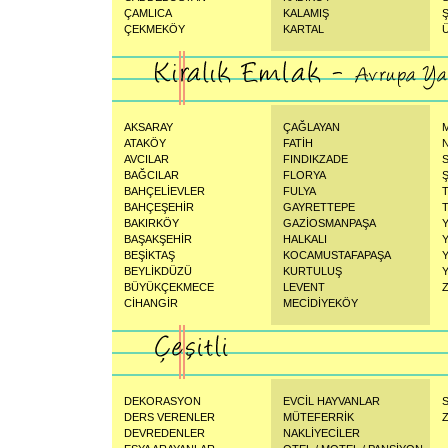
ÇAMLICA
KALAMIŞ
ÇEKMEKÖY
KARTAL
AKSARAY
ÇAĞLAYAN
ATAKÖY
FATİH
AVCILAR
FINDIKZADE
BAĞCILAR
FLORYA
Ş
BAHÇELİEVLER
FULYA
BAHÇEŞEHİR
GAYRETTEPE
BAKIRKÖY
GAZİOSMANPAŞA
BAŞAKŞEHİR
HALKALI
BEŞİKTAŞ
KOCAMUSTAFAPAŞA
BEYLİKDÜZÜ
KURTULUŞ
BÜYÜKÇEKMECE
LEVENT
CİHANGİR
MECİDİYEKÖY
DEKORASYON
EVCİL HAYVANLAR
S
DERS VERENLER
MÜTEFERRİK
Z
DEVREDENLER
NAKLİYECİLER