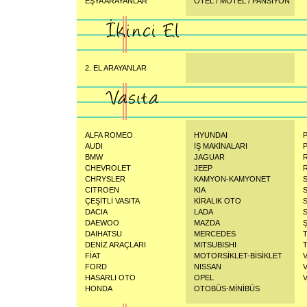
EŞYA ARAYANLAR
OTEL / MOTEL / PANSİYON
2. EL ARAYANLAR
ALFA ROMEO
HYUNDAI
AUDI
İŞ MAKİNALARI
BMW
JAGUAR
CHEVROLET
JEEP
CHRYSLER
KAMYON-KAMYONET
CITROEN
KIA
ÇEŞİTLİ VASITA
KİRALIK OTO
DACIA
LADA
DAEWOO
MAZDA
DAIHATSU
MERCEDES
DENİZ ARAÇLARI
MITSUBISHI
FİAT
MOTORSİKLET-BİSİKLET
FORD
NISSAN
HASARLI OTO
OPEL
HONDA
OTOBÜS-MİNİBÜS