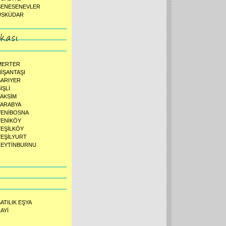
ŞENESENEVLER
ÜSKÜDAR
MERTER
NİŞANTAŞI
SARIYER
İŞLİ
TAKSİM
TARABYA
YENİBOSNA
YENİKÖY
YEŞİLKÖY
YEŞİLYURT
ZEYTİNBURNU
ATILIK EŞYA
AYİ