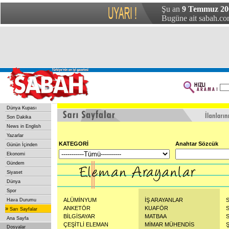
Şu an
9 Temmuz 200
Bugüne ait sabah.com
Dünya Kupası
Son Dakika
News in English
Yazarlar
KATEGORİ
Anahtar Sözcük
Günün İçinden
Ekonomi
Gündem
Siyaset
Dünya
Spor
ALÜMİNYUM
İŞ ARAYANLAR
Hava Durumu
ANKETÖR
KUAFÖR
»
Sarı Sayfalar
BİLGİSAYAR
MATBAA
Ana Sayfa
ÇEŞİTLİ ELEMAN
MİMAR MÜHENDİS
Dosyalar