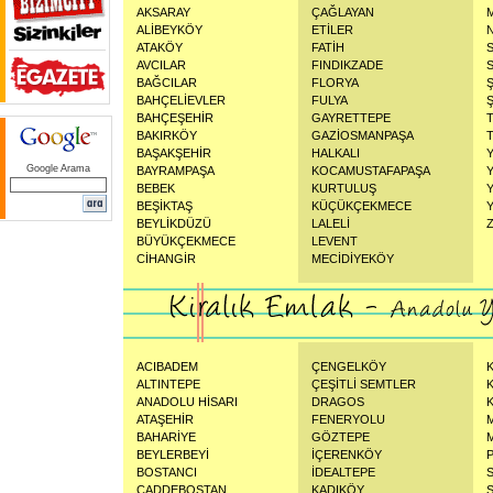
AKSARAY
ÇAĞLAYAN
ALİBEYKÖY
ETİLER
ATAKÖY
FATİH
AVCILAR
FINDIKZADE
BAĞCILAR
FLORYA
BAHÇELİEVLER
FULYA
Ş
BAHÇEŞEHİR
GAYRETTEPE
BAKIRKÖY
GAZİOSMANPAŞA
BAŞAKŞEHİR
HALKALI
Google Arama
BAYRAMPAŞA
KOCAMUSTAFAPAŞA
BEBEK
KURTULUŞ
BEŞİKTAŞ
KÜÇÜKÇEKMECE
BEYLİKDÜZÜ
LALELİ
BÜYÜKÇEKMECE
LEVENT
CİHANGİR
MECİDİYEKÖY
ACIBADEM
ÇENGELKÖY
ALTINTEPE
ÇEŞİTLİ SEMTLER
ANADOLU HİSARI
DRAGOS
ATAŞEHİR
FENERYOLU
BAHARİYE
GÖZTEPE
BEYLERBEYİ
İÇERENKÖY
BOSTANCI
İDEALTEPE
CADDEBOSTAN
KADIKÖY