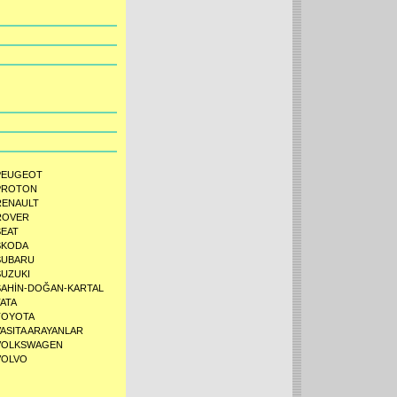
PEUGEOT
PROTON
RENAULT
ROVER
SEAT
SKODA
SUBARU
SUZUKI
ŞAHİN-DOĞAN-KARTAL
TATA
TOYOTA
VASITA ARAYANLAR
VOLKSWAGEN
VOLVO