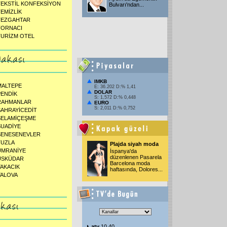
TEKSTİL KONFEKSİYON
Bulvarı'ndan...
TEMİZLİK
TEZGAHTAR
TORNACI
TURİZM OTEL
IMKB
MALTEPE
E: 36.202 D:% 1,41
DOLAR
PENDİK
S: 1,572 D:% 0,448
RAHMANLAR
EURO
S: 2,011 D:% 0,752
SAHRAYİCEDİT
SELAMİÇEŞME
SUADİYE
ŞENESENEVLER
TUZLA
Plajda siyah moda
ÜMRANİYE
İspanya'da
düzenlenen Pasarela
ÜSKÜDAR
Barcelona moda
YAKACIK
haftasında, Dolores...
YALOVA
atv
10.40