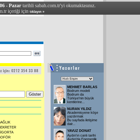
6 - Pazar
tarihli sabah.com.tr'yi okumaktasınız.
.tr içeriği için
tıklayın »
MEHMET BARLAS
Bodrum modeli
Bodrum da
Türkiye'nin büyük
kentlerine...
NURAN YILDIZ
Akademisyene köşe
yazdırmak
Bu sayfada iletişime
SAĞLIK
dair...
SEKRETER
YAVUZ DONAT
SİGORTA
Aydın'ın canlı tarihi
ŞOFÖR
Aydın'da Egemenlik