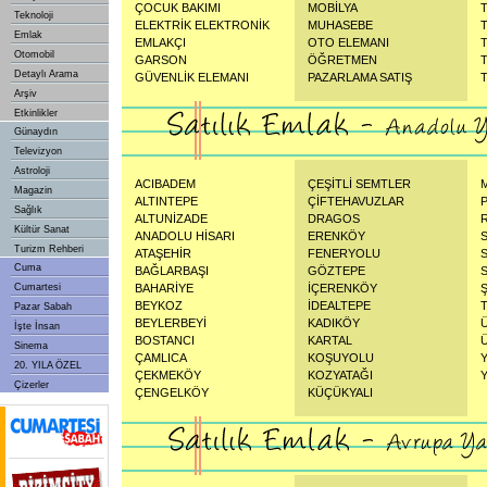
ÇOCUK BAKIMI
MOBİLYA
Teknoloji
ELEKTRİK ELEKTRONİK
MUHASEBE
Emlak
EMLAKÇI
OTO ELEMANI
Otomobil
GARSON
ÖĞRETMEN
Detaylı Arama
GÜVENLİK ELEMANI
PAZARLAMA SATIŞ
Arşiv
Etkinlikler
Günaydın
Televizyon
Astroloji
ACIBADEM
ÇEŞİTLİ SEMTLER
Magazin
ALTINTEPE
ÇİFTEHAVUZLAR
Sağlık
ALTUNİZADE
DRAGOS
Kültür Sanat
ANADOLU HİSARI
ERENKÖY
Turizm Rehberi
ATAŞEHİR
FENERYOLU
Cuma
BAĞLARBAŞI
GÖZTEPE
Cumartesi
BAHARİYE
İÇERENKÖY
BEYKOZ
İDEALTEPE
Pazar Sabah
BEYLERBEYİ
KADIKÖY
İşte İnsan
BOSTANCI
KARTAL
Sinema
ÇAMLICA
KOŞUYOLU
20. YILA ÖZEL
ÇEKMEKÖY
KOZYATAĞI
Çizerler
ÇENGELKÖY
KÜÇÜKYALI