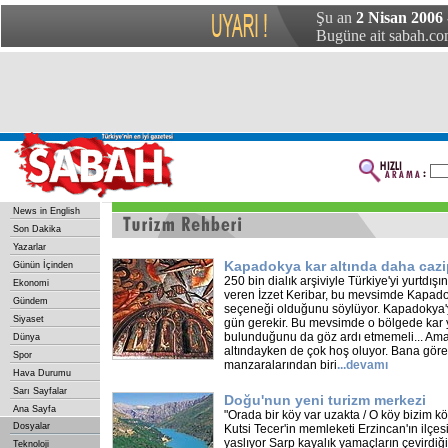
Şu an
2 Nisan 2006 
Bugüne ait sabah.com
News in English
Son Dakika
Yazarlar
Kapadokya kar altında daha cazi
Günün İçinden
250 bin dialık arşiviyle Türkiye'yi yurtdı
Ekonomi
veren İzzet Keribar, bu mevsimde Kapadokya
Gündem
seçeneği olduğunu söylüyor. Kapadokya'y
Siyaset
gün gerekir. Bu mevsimde o bölgede kar 
bulunduğunu da göz ardı etmemeli... Am
Dünya
altındayken de çok hoş oluyor. Bana göre
Spor
manzaralarından biri
...
devamı
Hava Durumu
Sarı Sayfalar
Doğu'nun yeni turizm merkezi
Ana Sayfa
"Orada bir köy var uzakta / O köy bizim 
Dosyalar
Kutsi Tecer'in memleketi Erzincan'ın ilçesi
yaslıyor Sarp kayalık yamaçların çevirdiği
Teknoloji