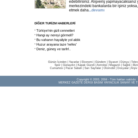
edebilirsiniz. Alışveriş yapmayacaksanız 
merkezindeki bankalarda bir işiniz yoks
etmek daha
...
devamı
DİĞER TURİZM HABERLERİ
Türkiye'nin gizli cennetleri
Hangi ay nereyi görmeli?
Bu vahanın hayaliyle yol aldık
Huzur arayana taze 'nefes'
Deniz, güneş ve tarih!..
Günün İçinden
|
Yazarlar
|
Ekonomi
|
Gündem
|
Siyaset
|
Dünya |
Telev
Spor
|
Günaydın
|
Kapak Güzeli
|
Astroloji
|
Magazin
|
Sağlık
|
Biz
Cumartesi
|
Pazar Sabah
|
Sarı Sayfalar
|
Otomobil
|
Dosyalar
|
Arşiv
Copyright © 2003, 2004 - Tüm hakları saklıdır.
MERKEZ GAZETE DERGİ BASIM YAYINCILIK SANAYİ VE T