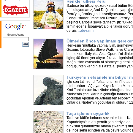
Renkler ülkesi Peru
Sadece bu ülkeyi gezerek nasıl bütün Gü
gibi oluyorsanız, And Dağları'nda yaptığı
Peru'yu görmüş gibi hissediyorsunuz. Pe
Conquistador Francisco Pizarro, Peru'yu
beşinci Carlos'a şöyle tarif etmişti: "O kada
temin ederiz, İspanya'da bile takdir görür
dergisi,
...
devamı
Google Arama
Ölmeden önce yapılması gereken
Herkesin "mutlaka yapmalıyım, görmeliyim"
Gezgin, fotoğrafçı Steve Watkins ve Clare
binmekten, İtalya'da Aida Opereti'ni dinl
ilginç 40 öneri yer alıyor. 24 saat içerisin
Moğolistan ovasında at binmeye gidebilirsin
boğuşurken kendinizi Fas'ta alışveriş ya
Türkiye'nin efsanelerini biliyor
İşte son tatil trendi "efsane turizmi"ne ad
mini-rehber... Ağlayan Kaya-Niobe Manis
Kral Tantalos'un kızı Niobe olduğuna inanı
Niobe'nin çocuklarının çokluğu tanrıça Let
çocukları Apollon ve Artemis'ten Niobe'nin
Onlar da Niobe'nin çocuklarını öldürür. 1
Taşa işlenen uygarlık
Tarih ve kültür turlarını sevenler için... 
Kapadokya'nın altı yeraltı şehirleriyle dol
bir kısmı günümüzde ortaya çıkarılmış d
gelince şehir içinden ya da çevre yolun