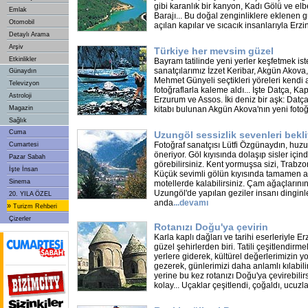
gibi karanlık bir kanyon, Kadı Gölü ve elb
Emlak
Barajı... Bu doğal zenginliklere eklenen g
Otomobil
açılan kapılar ve sıcacık insanlarıyla Erzi
Detaylı Arama
Arşiv
Türkiye her mevsim güzel
Etkinlikler
Bayram tatilinde yeni yerler keşfetmek iste
sanatçılarımız İzzet Keribar, Akgün Akova
Günaydın
Mehmet Günyeli seçtikleri yöreleri kendi 
Televizyon
fotoğraflarla kaleme aldı... İşte Datça, K
Astroloji
Erzurum ve Assos. İki deniz bir aşk: Datça 
Magazin
kitabı bulunan Akgün Akova'nın yeni fotoğr
Sağlık
Cuma
Uzungöl sessizlik sevenleri bekl
Fotoğraf sanatçısı Lütfi Özgünaydın, huz
Cumartesi
öneriyor. Göl kıyısında dolaşıp sisler için
Pazar Sabah
görebilirsiniz. Kent yormuşsa sizi, Trabzo
İşte İnsan
Küçük sevimli gölün kıyısında tamamen a
Sinema
motellerde kalabilirsiniz. Çam ağaçlarını
Uzungöl'de yapılan geziler insanı dinginleşt
20. YILA ÖZEL
anda
...
devamı
»
Turizm Rehberi
Çizerler
Rotanızı Doğu'ya çevirin
Karla kaplı dağları ve tarihi eserleriyle 
güzel şehirlerden biri. Tatili çeşitlendirm
yerlere giderek, kültürel değerlerimizin 
gezerek, günlerimizi daha anlamlı kılabilir
yerine bu kez rotanızı Doğu'ya çevirebilirs
kolay... Uçaklar çeşitlendi, çoğaldı, ucuzl