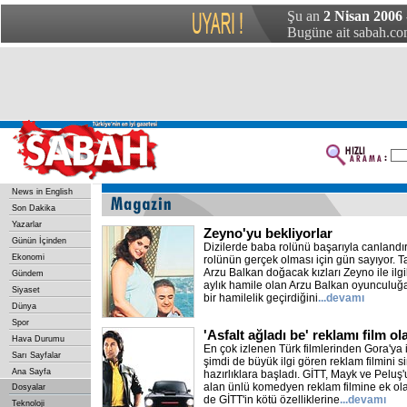
Şu an
2 Nisan 2006 
Bugüne ait sabah.com
News in English
Son Dakika
Yazarlar
Zeyno'yu bekliyorlar
Günün İçinden
Dizilerde baba rolünü başarıyla canland
Ekonomi
rolünün gerçek olması için gün sayıyor. 
Arzu Balkan doğacak kızları Zeyno ile ilgili
Gündem
aylık hamile olan Arzu Balkan oyunculuğa
Siyaset
bir hamilelik geçirdiğini
...devamı
Dünya
Spor
'Asfalt ağladı be' reklamı film ol
Hava Durumu
En çok izlenen Türk filmlerinden Gora'ya
Sarı Sayfalar
şimdi de büyük ilgi gören reklam filmini 
Ana Sayfa
hazırlıklara başladı. GİTT, Mayk ve Peluş
alan ünlü komedyen reklam filmine ek ola
Dosyalar
de GİTT'in kötü özelliklerine
...devamı
Teknoloji