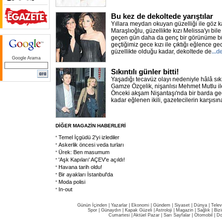
Bu kez de dekoltede yarıştılar
Yıllara meydan okuyan güzelliği ile göz 
Maraşlıoğlu, güzellikte kızı Melissa'yı bil
geçen gün daha da genç bir görünüme b
geçtiğimiz gece kızı ile çıktığı eğlence g
güzellikte olduğu kadar, dekoltede de
...
Google Arama
Sıkıntılı günler bitti!
Yaşadığı tecavüz olayı nedeniyle hâlâ sıkı
Gamze Özçelik, nişanlısı Mehmet Mutlu il
Önceki akşam Nişantaşı'nda bir barda ge
kadar eğlenen ikili, gazetecilerin karşısına
DİĞER MAGAZİN HABERLERİ
Temel İçgüdü 2'yi izlediler
Askerlik öncesi veda turları
Ürek: Ben masumum
'Aşk Kapıları' AÇEV'e açıldı!
Havana tarih oldu!
Bir ayakları İstanbul'da
Moda polisi
In-out
Günün İçinden
|
Yazarlar
|
Ekonomi
|
Gündem
|
Siyaset
|
Dünya |
Telev
Spor
|
Günaydın
|
Kapak Güzeli
|
Astroloji
|
Magazin
|
Sağlık
|
Biz
Cumartesi
|
Aktüel Pazar
|
Sarı Sayfalar
|
Otomobil
|
Do