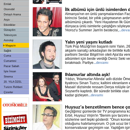
Emlak
İlk albümü için ünlü isimlerden 
Otomobil
Almanya'nın en ünlü yarışmalarından Fa
Detaylı Arama
birincisi Sedat, bir yıllık çalışmasının ard
Arşiv
albümünü çıkardı. 'Yeni Hayatımın İlk Gün
Etkinlikler
dünyaca ünlü isimlerle çalıştığını söyleye
'Horoz'u Summer Jam'in bestecisi,
...dev
Günaydın
Televizyon
Astroloji
Yalın yeni yaşını kutladı
»
Magazin
Türk Pop Müziği'nin başarılı ismi Yalın, 2
akşamı sanatçı arkadaşları ile birlikte k
Sağlık
partisini Serdar Bilgili'nin oteli Ajia'da ve
Cuma
albümleri için beste verdiği Deniz Seki v
Cumartesi
bırakmadı. Partiye
...devamı
Pazar Sabah
İşte İnsan
Ihlamurlar altında aşk!
Sinema
Yıldızı, 'Ihlamurlar Altında' adlı dizide Ö
20. YILA ÖZEL
tiyatrocu Sinan Tuzcu; kalbini ekranların e
Masalı' dizisinde ressam Derya rolüyle ü
Turizm Rehberi
Soysert'e kaptırdı. Bir süredir birlikte ola
Çizerler
kadar gizleyen
...devamı
Huysuz'a benzetilmem bence ço
Geçtiğimiz günlerde bir TV programına k
Erbil, Huysuz Virjin'in "Benim şov tarzımı 
sözlerine sert tepki gösterdi: "Onun kon
olduğunu hatırlamıyorum. O çok ucuz bi
konservatuvar geçmişim var. Yaptığım işi