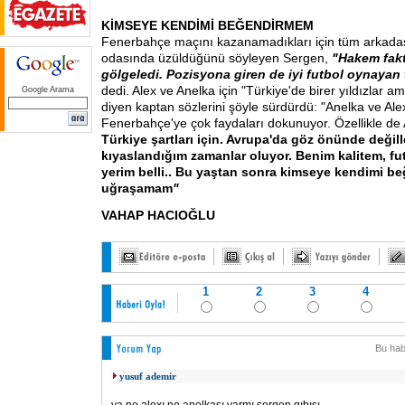
KİMSEYE KENDİMİ BEĞENDİRMEM
Fenerbahçe maçını kazanamadıkları için tüm arkada
odasında üzüldüğünü söyleyen Sergen,
"Hakem fakt
gölgeledi. Pozisyona giren de iyi futbol oynayan 
dedi. Alex ve Anelka için "Türkiye'de birer yıldızlar a
Google Arama
diyen kaptan sözlerini şöyle sürdürdü: "Anelka ve Alex 
Fenerbahçe'ye çok faydaları dokunuyor. Özellikle de 
Türkiye şartları için. Avrupa'da göz önünde değiller
kıyaslandığım zamanlar oluyor. Benim kalitem, f
yerim belli.. Bu yaştan sonra kimseye kendimi be
uğraşamam
"
VAHAP HACIOĞLU
1
2
3
4
Bu hab
yusuf ademir