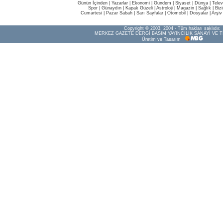
Günün İçinden
|
Yazarlar
|
Ekonomi
|
Gündem
|
Siyaset
|
Dünya |
Telev
Spor
|
Günaydın
|
Kapak Güzeli
|
Astroloji
|
Magazin
|
Sağlık
|
Biz
Cumartesi
|
Pazar Sabah
|
Sarı Sayfalar
|
Otomobil
|
Dosyalar
|
Arşiv
Copyright © 2003, 2004 - Tüm hakları saklıdır.
MERKEZ GAZETE DERGİ BASIM YAYINCILIK SANAYİ VE T
Üretim ve Tasarım