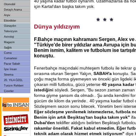
40 yaşına kadar futbol oynarım. Uzatmazlarsa da no
Otomobil
için Kartal'dan başka takım yok.
Detaylı Arama
Arşiv
Etkinlikler
Dünya yıldızıyım
Günaydın
Televizyon
Astroloji
F.Bahçe maçının kahramanı Sergen, Alex ve 
Magazin
"Türkiye'de birer yıldızlar ama Avrupa için 
Sağlık
Benim ismim, kalitem ve futbolum ise tartışı
Cuma
konuştu.
Cumartesi
Pazar Sabah
Fenerbahçe maçındaki muhteşem futbolu ile tekrar g
İşte İnsan
sırasına oturan Sergen Yalçın,
SABAH'a
konuştu. Sa
Sinema
çoğu maçta forma giyemeyen ve önceki gün ligdeki i
20. YILA ÖZEL
çıkaran milli futbolcu, gücü yeterse
40 yaşına kadar
Turizm Rehberi
istediğini
söyledi. Sergen, "Bu sezon zaman zaman 
Çizerler
forma giyme şansım da olmadı.. Şu anda kendimi fo
gücüm de kilom da yerinde.. 40 yaşıma kadar futbol o
Sözleşmem sezon sonu bitecek. Yönetim beni isters
Eğer sözleşme yenilemek istemezlerse, futbola n
Benim için artık Beşiktaş'tan başka takım yok"
if
Dubai'den
teklifler aldığını belirten Beşiktaşlı futbolc
rakamlar önerildi. Fakat kabul etmedim. Eğer futb
teknik adam olarak hizmet etmek istiyorum"
diye 