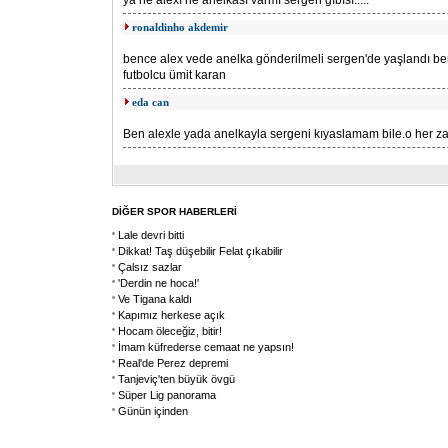
ya ne alexı ne anelkası varmı sergen gıbısı.....
ronaldinho akdemir
bence alex vede anelka gönderilmeli sergen'de yaşlandı ben
futbolcu ümit karan
eda can
Ben alexle yada anelkayla sergeni kıyaslamam bile.o her z
DİĞER SPOR HABERLERİ
Lale devri bitti
Dikkat! Taş düşebilir Felat çıkabilir
Çalsız sazlar
'Derdin ne hoca!'
Ve Tigana kaldı
Kapımız herkese açık
Hocam öleceğiz, bitir!
İmam küfrederse cemaat ne yapsın!
Real'de Perez depremi
Tanjeviç'ten büyük övgü
Süper Lig panorama
Günün içinden