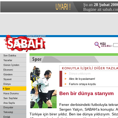
Şu an
28 Şubat 2006
Bugüne ait sabah.com
Son Dakika
Yazarlar
Günün İçinden
Ekonomi
Dünya yıldızıyım
Gündem
Alex ile kıyaslamam!
Siyaset
Farkını ortaya koydu
Dünya
»
Spor
Ben bir dünya starıyım
Hava Durumu
Sarı Sayfalar
Ana Sayfa
Fener derbisindeki futboluyla tekr
Dosyalar
Sergen Yalçın, SABAH'a konuştu: A
Teknoloji
Türkiye için birer yıldız. Ben ise dünya yıldızıyım. S
Emlak