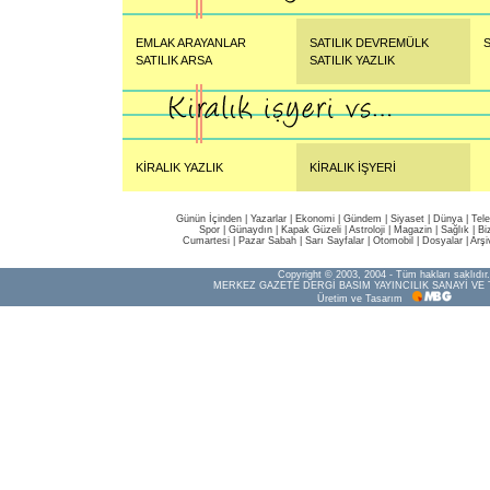
EMLAK ARAYANLAR
SATILIK DEVREMÜLK
S
SATILIK ARSA
SATILIK YAZLIK
KİRALIK YAZLIK
KİRALIK İŞYERİ
Günün İçinden
|
Yazarlar
|
Ekonomi
|
Gündem
|
Siyaset
|
Dünya |
Tel
Spor
|
Günaydın
|
Kapak Güzeli
|
Astroloji
|
Magazin
|
Sağlık
|
Bi
Cumartesi
|
Pazar Sabah
|
Sarı Sayfalar
|
Otomobil
|
Dosyalar
|
Arşi
Copyright © 2003, 2004 - Tüm hakları saklıdır.
MERKEZ GAZETE DERGİ BASIM YAYINCILIK SANAYİ VE 
Üretim ve Tasarım