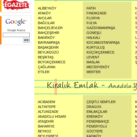
ALİBEYKÖY
FATİH
ATAKÖY
FINDIKZADE
AVCILAR
FLORYA
BAĞCILAR
FULYA
BAHÇELİEVLER
GAZİOSMANPAŞA
Google Arama
BAHÇEŞEHİR
GÜNEŞLİ
BAKIRKÖY
HALKALI
BAYRAMPAŞA
KOCAMUSTAFAPAŞA
BAŞAKŞEHİR
KURTULUŞ
BEYLİKDÜZÜ
KÜÇÜKÇEKMECE
BEŞİKTAŞ
LEVENT
BÜYÜKÇEKMECE
MASLAK
Ş
ÇAĞLAYAN
MECİDİYEKÖY
ETİLER
MERTER
ACIBADEM
ÇEŞİTLİ SEMTLER
ALTINTEPE
DRAGOS
ALTUNİZADE
EMLAKÇILAR
ANADOLU HİSARI
ERENKÖY
ATAŞEHİR
FENERBAHÇE
BAHARİYE
FENERYOLU
BEYKOZ
GÖZTEPE
BEYLERBEYİ
KADIKÖY