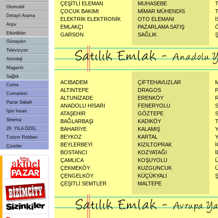
ÇEŞİTLİ ELEMAN
MUHASEBE
Otomobil
ÇOCUK BAKIMI
MİMAR MÜHENDİS
Detaylı Arama
ELEKTRİK ELEKTRONİK
OTO ELEMANI
Arşiv
EMLAKÇI
PAZARLAMA SATIŞ
Etkinlikler
GARSON
SAĞLIK
Günaydın
Televizyon
Astroloji
Magazin
Sağlık
ACIBADEM
ÇİFTEHAVUZLAR
Cuma
ALTINTEPE
DRAGOS
Cumartesi
ALTUNİZADE
ERENKÖY
Pazar Sabah
ANADOLU HİSARI
FENERYOLU
İşte İnsan
ATAŞEHİR
GÖZTEPE
Sinema
BAĞLARBAŞI
KADIKÖY
20. YILA ÖZEL
BAHARİYE
KALAMIŞ
BEYKOZ
KARTAL
Turizm Rehberi
BEYLERBEYİ
KIZILTOPRAK
Çizerler
BOSTANCI
KOZYATAĞI
ÇAMLICA
KOŞUYOLU
ÇEKMEKÖY
KUZGUNCUK
ÇENGELKÖY
KÜÇÜKYALI
ÇEŞİTLİ SEMTLER
MALTEPE