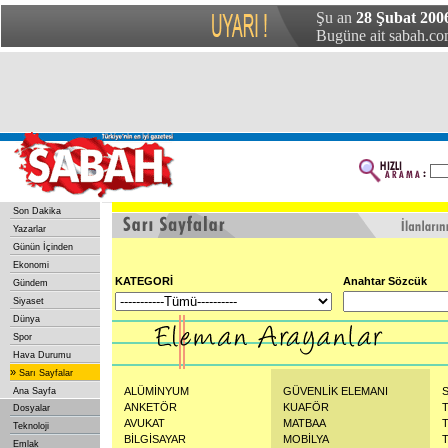
Şu an
28 Şubat 2006
Bugüne ait sabah.com
Son Dakika
Yazarlar
Günün İçinden
Ekonomi
KATEGORİ
Anahtar Sözcük
Gündem
Siyaset
Dünya
Spor
Hava Durumu
»
Sarı Sayfalar
ALÜMİNYUM
GÜVENLİK ELEMANI
Ana Sayfa
ANKETÖR
KUAFÖR
Dosyalar
AVUKAT
MATBAA
Teknoloji
BİLGİSAYAR
MOBİLYA
Emlak