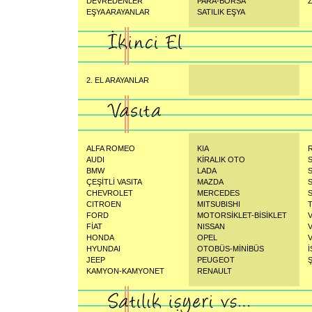
DEVREDENLER
PARA-BORSA
Z
EŞYA ARAYANLAR
SATILIK EŞYA
2. EL ARAYANLAR
ALFA ROMEO
KIA
AUDI
KİRALIK OTO
BMW
LADA
ÇEŞİTLİ VASITA
MAZDA
CHEVROLET
MERCEDES
CITROEN
MITSUBISHI
FORD
MOTORSİKLET-BİSİKLET
FİAT
NISSAN
HONDA
OPEL
HYUNDAI
OTOBÜS-MİNİBÜS
İ
JEEP
PEUGEOT
KAMYON-KAMYONET
RENAULT