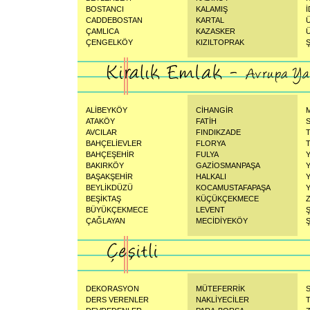
BOSTANCI
KALAMIŞ
CADDEBOSTAN
KARTAL
ÇAMLICA
KAZASKER
ÇENGELKÖY
KIZILTOPRAK
ALİBEYKÖY
CİHANGİR
ATAKÖY
FATİH
AVCILAR
FINDIKZADE
BAHÇELİEVLER
FLORYA
BAHÇEŞEHİR
FULYA
BAKIRKÖY
GAZİOSMANPAŞA
BAŞAKŞEHİR
HALKALI
BEYLİKDÜZÜ
KOCAMUSTAFAPAŞA
BEŞİKTAŞ
KÜÇÜKÇEKMECE
BÜYÜKÇEKMECE
LEVENT
ÇAĞLAYAN
MECİDİYEKÖY
Ş
DEKORASYON
MÜTEFERRİK
DERS VERENLER
NAKLİYECİLER