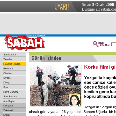
Şu an
5 Ocak 2006 
Bugüne ait sabah.com
Son Dakika
Yazarlar
»
Günün İçinden
Korku filmi gi
Ekonomi
Gündem
Yozgat'ta kaçırı
Siyaset
ebe canice katle
Dünya
önce gözleri oyu
Spor
kesilen genç ka
Hava Durumu
köprü altında b
Sarı Sayfalar
Ana Sayfa
Dosyalar
Yozgat'ın Sorgun il
Teknoloji
olarak görev yapan 26 yaşındaki Senem Uğurlu, bir ha
Emlak