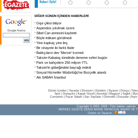
DİĞER GÜNÜN İÇİNDEN HABERLERİ
Gişe çilesi bitiyor
Aspendos yıkılmak üzere
Google Arama
Sibel Can annesini kaybetti
Böyle intikam görülmedi
Yine kapkaç yine linç
Bir cinayete iki farklı ifade
Balıkçıların dev 'Mersin' kısmeti
Taksim-Kabataş tünelinde deneme seferi bugün
Park ve bahçelere 250 milyon YTL
Taksim'in göbeğindeki bayrağı indirdi
Sosyal Hizmetler Müdürlüğü'ne Bozçelik atandı
Alo SABAH İstanbul
Günün İçinden
|
Yazarlar
|
Ekonomi
|
Gündem
|
Siyaset
|
Dünya |
Telev
Spor
|
Günaydın
|
Kapak Güzeli
|
Astroloji
|
Magazin
|
Sağlık
|
Biz
Cumartesi
|
Pazar Sabah
|
Sarı Sayfalar
|
Otomobil
|
Dosyalar
|
Arşiv
Copyright © 2003, 2004 - Tüm hakları saklıdır.
MERKEZ GAZETE DERGİ BASIM YAYINCILIK SANAYİ VE T
Üretim ve Tasarım