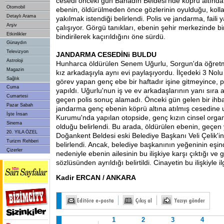
cesedi önceki gün Bahadın Beldesi'nde köprü altınd
Otomobil
ebenin, öldürülmeden önce gözlerinin oyulduğu, kollar
Detaylı Arama
yakılmak istendiği belirlendi. Polis ve jandarma, faili 
Arşiv
çalışıyor. Görgü tanıkları, ebenin şehir merkezinde b
Etkinlikler
bindirilerek kaçırıldığını öne sürdü.
Günaydın
Televizyon
JANDARMA CESEDİNi BULDU
Astroloji
Hunharca öldürülen Senem Uğurlu, Sorgun'da öğret
Magazin
kız arkadaşıyla aynı evi paylaşıyordu. İlçedeki 3 Nol
Sağlık
görev yapan genç ebe bir haftadır işine gitmeyince, p
Cuma
yapıldı. Uğurlu'nun iş ve ev arkadaşlarının yanı sıra 
Cumartesi
geçen polis sonuç alamadı. Önceki gün gelen bir ihb
Pazar Sabah
jandarma genç ebenin köprü altına atılmış cesedine ul
İşte İnsan
Kurumu'nda yapılan otopside, genç kızın cinsel organ
Sinema
olduğu belirlendi. Bu arada, öldürülen ebenin, geçen 
20. YILA ÖZEL
Doğankent Beldesi eski Belediye Başkanı Veli Çelik'in
Turizm Rehberi
belirlendi. Ancak, belediye başkanının yeğeninin eşi
Çizerler
nedeniyle ebenin ailesinin bu ilişkiye karşı çıktığı ve
sözlüsünden ayrıldığı belirtildi. Cinayetin bu ilişkiyle 
Kadir ERCAN / ANKARA
1
2
3
4