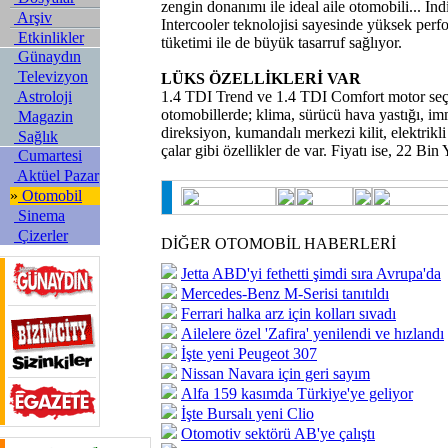
zengin donanımı ile ideal aile otomobili... I
Arşiv
Intercooler teknolojisi sayesinde yüksek perf
Etkinlikler
tüketimi ile de büyük tasarruf sağlıyor.
Günaydın
Televizyon
LÜKS ÖZELLİKLERİ VAR
Astroloji
1.4 TDI Trend ve 1.4 TDI Comfort motor seç
otomobillerde; klima, sürücü hava yastığı, imm
Magazin
direksiyon, kumandalı merkezi kilit, elektri
Sağlık
çalar gibi özellikler de var. Fiyatı ise, 22 Bi
Cumartesi
Aktüel Pazar
»
Otomobil
Sinema
Çizerler
DİĞER OTOMOBİL HABERLERİ
Jetta ABD'yi fethetti şimdi sıra Avrupa'da
Mercedes-Benz M-Serisi tanıtıldı
Ferrari halka arz için kolları sıvadı
Ailelere özel 'Zafira' yenilendi ve hızlandı
İşte yeni Peugeot 307
Nissan Navara için geri sayım
Alfa 159 kasımda Türkiye'ye geliyor
İşte Bursalı yeni Clio
Otomotiv sektörü AB'ye çalıştı