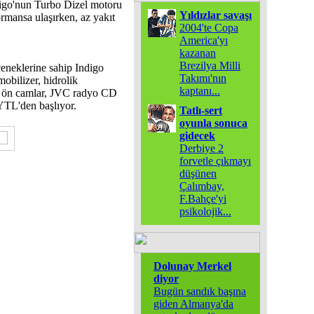
ndigo'nun Turbo Dizel motoru
Yıldızlar savaşı
ormansa ulaşırken, az yakıt
2004'te Copa
America'yı
kazanan
Brezilya Milli
eneklerine sahip Indigo
Takımı'nın
obilizer, hidrolik
kaptanı
...
kli ön camlar, JVC radyo CD
n YTL'den başlıyor.
Tatlı-sert
oyunla sonuca
gidecek
Derbiye 2
forvetle çıkmayı
düşünen
Çalımbay,
F.Bahçe'yi
psikolojik
...
Dolunay Merkel
diyor
Bugün sandık başına
giden Almanya'da