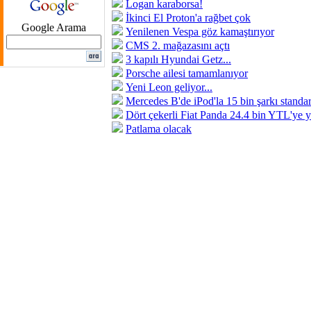
Logan karaborsa!
İkinci El Proton'a rağbet çok
Google Arama
Yenilenen Vespa göz kamaştırıyor
CMS 2. mağazasını açtı
3 kapılı Hyundai Getz...
Porsche ailesi tamamlanıyor
Yeni Leon geliyor...
Mercedes B'de iPod'la 15 bin şarkı standar
Dört çekerli Fiat Panda 24.4 bin YTL'ye y
Patlama olacak