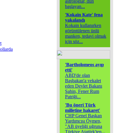
astrologlar, dün
başlayan
...
'Kokain Kate' fena
yakalandı
Kokain kullanırken
görüntülenen ünlü
manken, tedavi olmak
için söz
...
t
ollarda
'Bartholomeos ayıp
etti'
ABD'de olan
Başbakan'a vekalet
eden Devlet Bakanı
Şahin, Fener Rum
Patriği
...
'Bu öneri Türk
milletine hakaret'
CHP Genel Başkan
Yardımcısı Öymen,
"AB üyeliği uğruna
Türkiye Atatürk'ten
...