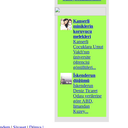
Kanserli
miniklerin
koruyucu
melekleri
Kanserli
Çocuklara Umut
Vakfı'nın
üniversite
öğrencisi
gönüllüleri
...
İskenderun
düğümü
İskenderun
Deniz Ticaret
Odası verilerine
göre ABD,
limandan
Kuzey
...
ndem
|
Siyaset
|
Dünya |