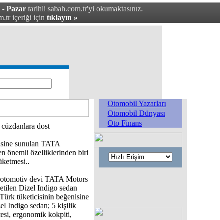
 - Pazar
tarihli sabah.com.tr'yi okumaktasınız.
.tr içeriği için
tıklayın »
Otomobil Yazarları
Otomobil Dünyası
Oto Finans
 cüzdanlara dost
cisine sunulan TATA
en önemli özelliklerinden biri
üketmesi..
n otomotiv devi TATA Motors
retilen Dizel Indigo sedan
 Türk tüketicisinin beğenisine
el Indigo sedan; 5 kişilik
tesi, ergonomik kokpiti,