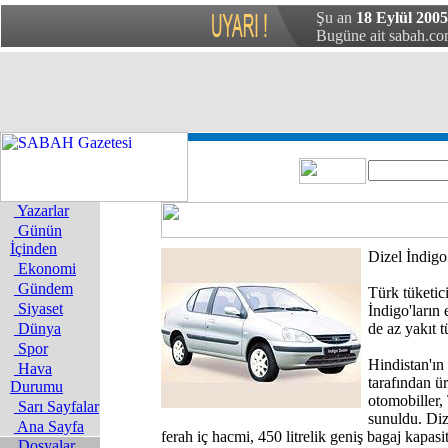
Şu an
18 Eylül 2005
Bugüne ait sabah.com
Yazarlar
Günün
İçinden
Dizel İndigo
Ekonomi
Gündem
Türk tüketi
Siyaset
İndigo'ların 
Dünya
de az yakıt t
Spor
Hindistan'ı
Hava
tarafından ü
Durumu
otomobiller,
Sarı Sayfalar
sunuldu. Diz
Ana Sayfa
ferah iç hacmi, 450 litrelik geniş bagaj kapasi
Dosyalar