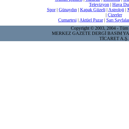
Televizyon
|
Hava Du
Spor
|
Günaydın
|
Kapak Güzeli
|
Astroloji
|
|
Çizerler
Cumartesi
|
Aktüel Pazar
|
Sarı Sayfala
Copyright © 2003, 2004 - Tüm ha
MERKEZ GAZETE DERGİ BASIM YA
TİCARET A.Ş.