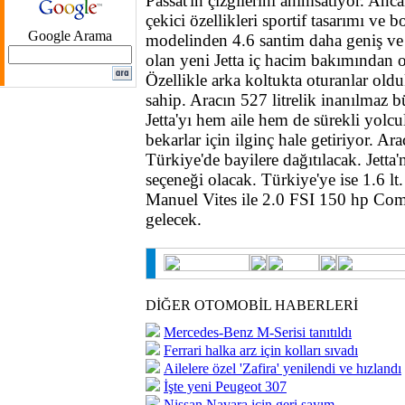
Passat'ın çizgilerini anımsatıyor. Anca
çekici özellikleri sportif tasarımı ve b
Google Arama
modelinden 4.6 santim daha geniş ve
olan yeni Jetta iç hacim bakımından 
Özellikle arka koltukta oturanlar oldu
sahip. Aracın 527 litrelik inanılmaz b
Jetta'yı hem aile hem de sürekli yol
bekarlar için ilginç hale getiriyor. Ar
Türkiye'de bayilere dağıtılacak. Jetta'
seçeneği olacak. Türkiye'ye ise 1.6 l
Manuel Vites ile 2.0 FSI 150 hp Comf
gelecek.
DİĞER OTOMOBİL HABERLERİ
Mercedes-Benz M-Serisi tanıtıldı
Ferrari halka arz için kolları sıvadı
Ailelere özel 'Zafira' yenilendi ve hızlandı
İşte yeni Peugeot 307
Nissan Navara için geri sayım