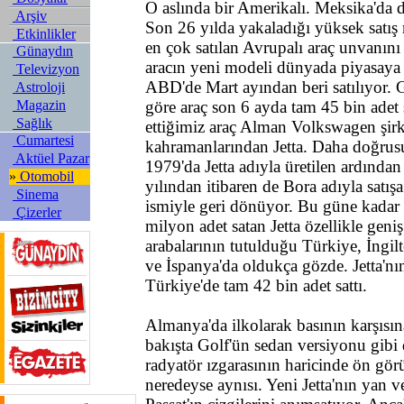
O aslında bir Amerikalı. Meksika'd
Arşiv
Son 26 yılda yakaladığı yüksek satı
Etkinlikler
en çok satılan Avrupalı araç unvanın
Günaydın
aracın yeni modeli dünyada piyasaya
Televizyon
ABD'de Mart ayından beri satılıyor. 
Astroloji
Magazin
göre araç son 6 ayda tam 45 bin adet 
Sağlık
ettiğimiz araç Alman Volkswagen şirke
Cumartesi
kahramanlarından Jetta. Daha doğrusu 
Aktüel Pazar
1979'da Jetta adıyla üretilen ardından
»
Otomobil
yılından itibaren de Bora adıyla satışa
Sinema
ismiyle geri dönüyor. Bu güne kadar
Çizerler
milyon adet satan Jetta özellikle geniş
arabalarının tutulduğu Türkiye, İngilt
ve İspanya'da oldukça gözde. Jetta'n
Türkiye'de tam 42 bin adet sattı.
Almanya'da ilkolarak basının karşısına
bakışta Golf'ün sedan versiyonu gibi
radyatör ızgarasının haricinde ön gö
neredeyse aynısı. Yeni Jetta'nın yan 