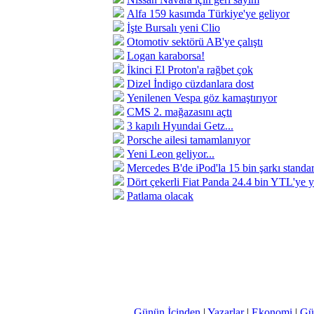
Alfa 159 kasımda Türkiye'ye geliyor
İşte Bursalı yeni Clio
Otomotiv sektörü AB'ye çalıştı
Logan karaborsa!
İkinci El Proton'a rağbet çok
Dizel İndigo cüzdanlara dost
Yenilenen Vespa göz kamaştırıyor
CMS 2. mağazasını açtı
3 kapılı Hyundai Getz...
Porsche ailesi tamamlanıyor
Yeni Leon geliyor...
Mercedes B'de iPod'la 15 bin şarkı standar
Dört çekerli Fiat Panda 24.4 bin YTL'ye y
Patlama olacak
Günün İçinden
|
Yazarlar
|
Ekonomi
|
Gü