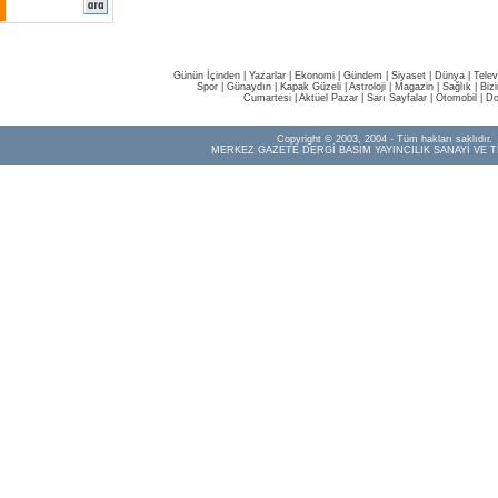
Günün İçinden
|
Yazarlar
|
Ekonomi
|
Gündem
|
Siyaset
|
Dünya |
Telev
Spor
|
Günaydın
|
Kapak Güzeli
|
Astroloji
|
Magazin
|
Sağlık
|
Biz
Cumartesi
|
Aktüel Pazar
|
Sarı Sayfalar
|
Otomobil
|
Do
Copyright © 2003, 2004 - Tüm hakları saklıdır.
MERKEZ GAZETE DERGİ BASIM YAYINCILIK SANAYİ VE T