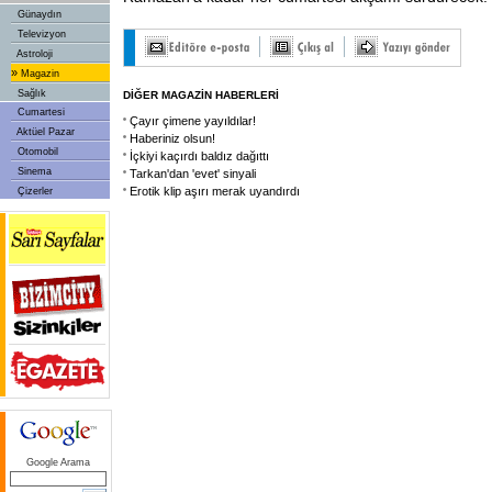
Günaydın
Televizyon
Astroloji
»
Magazin
Sağlık
DİĞER MAGAZİN HABERLERİ
Cumartesi
Çayır çimene yayıldılar!
Aktüel Pazar
Haberiniz olsun!
Otomobil
İçkiyi kaçırdı baldız dağıttı
Sinema
Tarkan'dan 'evet' sinyali
Erotik klip aşırı merak uyandırdı
Çizerler
Google Arama