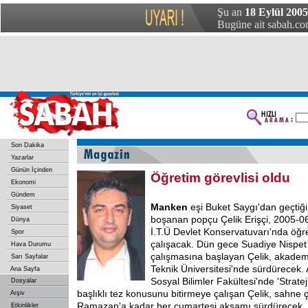
Şu an
18 Eylül 2005
Bugüne ait sabah.com
Son Dakika
Yazarlar
Günün İçinden
Öğretim görevlisi oldu
Ekonomi
Gündem
Manken
eşi Buket Saygı'dan geçtiğ
Siyaset
boşanan popçu Çelik Erişçi, 2005-06
Dünya
İ.T.Ü Devlet Konservatuvarı'nda öğre
Spor
çalışacak. Dün gece Suadiye Nispet
Hava Durumu
çalışmasına başlayan Çelik, akademik
Sarı Sayfalar
Teknik Üniversitesi'nde sürdürecek. 
Ana Sayfa
Sosyal Bilimler Fakültesi'nde 'Stratej
Dosyalar
başlıklı tez konusunu bitirmeye çalışan Çelik, sahne 
Arşiv
Ramazan'a kadar her cumartesi akşamı sürdürecek.
Etkinlikler