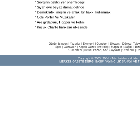
Sevginin geldiği yer önemli değil
Siyah eve beyaz damat gelince
Demokratik, meşru ve ahlaki bir hakkı kullanmak
Cole Porter Ve Müzikaller
Aile girdapları, Hopper ve Fellini
Küçük Charlie harikalar ülkesinde
Günün İçinden
|
Yazarlar
|
Ekonomi
|
Gündem
|
Siyaset
|
Dünya |
Telev
Spor
|
Günaydın
|
Kapak Güzeli
|
Astroloji
|
Magazin
|
Sağlık
|
Biz
Cumartesi
|
Aktüel Pazar
|
Sarı Sayfalar
|
Otomobil
|
Do
Copyright © 2003, 2004 - Tüm hakları saklıdır.
MERKEZ GAZETE DERGİ BASIM YAYINCILIK SANAYİ VE T