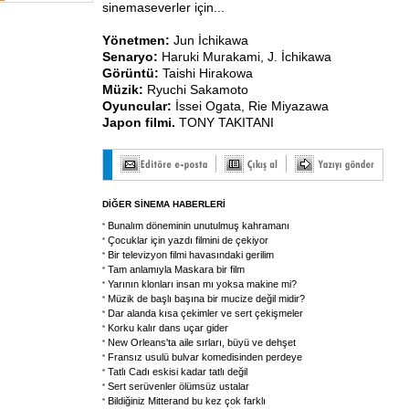
sinemaseverler için...
Yönetmen:
Jun İchikawa
Senaryo:
Haruki Murakami, J. İchikawa
Görüntü:
Taishi Hirakowa
Müzik:
Ryuchi Sakamoto
Oyuncular:
İssei Ogata, Rie Miyazawa
Japon filmi.
TONY TAKITANI
DİĞER SİNEMA HABERLERİ
Bunalım döneminin unutulmuş kahramanı
Çocuklar için yazdı filmini de çekiyor
Bir televizyon filmi havasındaki gerilim
Tam anlamıyla Maskara bir film
Yarının klonları insan mı yoksa makine mi?
Müzik de başlı başına bir mucize değil midir?
Dar alanda kısa çekimler ve sert çekişmeler
Korku kalır dans uçar gider
New Orleans'ta aile sırları, büyü ve dehşet
Fransız usulü bulvar komedisinden perdeye
Tatlı Cadı eskisi kadar tatlı değil
Sert serüvenler ölümsüz ustalar
Bildiğiniz Mitterand bu kez çok farklı