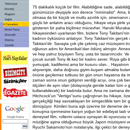
Televizyon
75 dakikalık küçük bir film. Alabildiğine sade, alabildiğ
Astroloji
günümüzün deyişiyle son derece "minimalist". Ama, bü
Magazin
olmasa da bir küçük ve mutlu azınlık için, sinemanın
Sağlık
güçlü bir anlatım aracı olduğunu, hikaye veya şiirle y
»
Cumartesi
gösteren bir paha biçilmez mücevher. Haruki Murakam
Aktüel Pazar
hikayesinden uyarlanan film, bizlere Tony Takitani'nin
Otomobil
kadının öyküsünü anlatıyor. Tony Takitani'nin gerçek 
Sinema
Takitani'dir. Savaşta çok çile çekmiş caz müzisyeni 
Çizerler
oğlunun adını bir Amerikalı'dan ödünç almıştır. Ann
ve hep yalnız büyüyen Tony, usta bir tasarımcıdır. Ve
çocuk suratlı Tony ilk kez bir kadını sever. Rüya gibi 
yumuşak, kadifemsi ama bir kusuru olan... Hayatının
alışverişte, daha doğrusu giyim-kuşam almakta bulan 
önüne geçilemez tutkusu bir gün onun hayatına da mal
zaman sonra onun gidişinin verdiği acıyı, ona çok b
ölçüleri de aynı olan (dolayısıyla geride kalan tüm o gi
kullanabilecek) bir kadında bulur. Ama ne zamana d
Hitchcock'un "Vertigo"sunu çağrıştıran bu hikaye, özenl
gerçekçiliği hep savsaklayan bir simgecilikle tam bir g
dönüşüyor. Kimileri buna aşk üzerine bir deneme de d
konuşma içermesine karşın yoğun bir edebiyat tadı 
deneysel film, rollerini ustaca oynayan iki oyuncusu 
Google Arama
müziğine aşina olduğumuz büyük Japon müzisyeni ve
Ryuchi Sakamoto'nun notalarıyla, ilgi çekici bir den