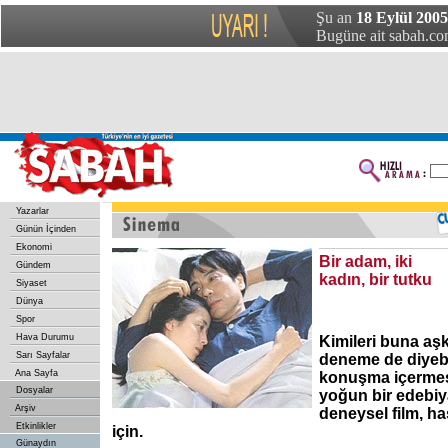
Şu an
18 Eylül 2005
Bugüne ait sabah.com
Yazarlar
Günün İçinden
Ekonomi
Bir adam, iki
Gündem
kadın, bir tutku
Siyaset
Dünya
Spor
Hava Durumu
Kimileri buna aşk
Sarı Sayfalar
deneme de diyebi
Ana Sayfa
konuşma içermes
Dosyalar
yoğun bir edebiy
Arşiv
deneysel film, h
Etkinlikler
için.
Günaydın