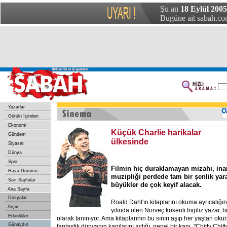
Şu an
18 Eylül 2005
Bugüne ait sabah.com
Yazarlar
Günün İçinden
Ekonomi
Küçük Charlie harikalar
Gündem
ülkesinde
Siyaset
Dünya
Spor
Filmin hiç duraklamayan mizahı, ina
Hava Durumu
muzipliği perdede tam bir şenlik yar
Sarı Sayfalar
büyükler de çok keyif alacak.
Ana Sayfa
Dosyalar
Roald Dahl'ın kitaplarını okuma ayrıcalı
Arşiv
yılında ölen Norveç kökenli İngiliz yazar, 
Etkinlikler
olarak tanınıyor. Ama kitaplarının bu sınırı aşıp her yaştan ok
Günaydın
fantastik dünyanın kapılarını açtığı, genel bir kanı. "Chitty Ch