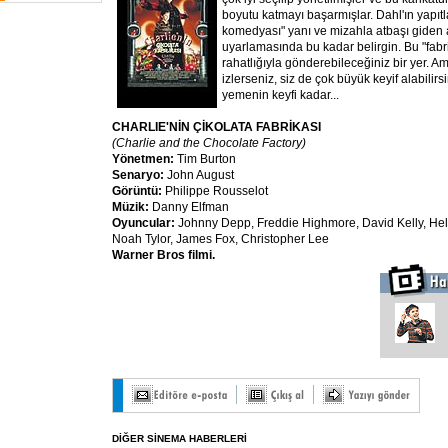
boyutu katmayı başarmışlar. Dahl'ın yapıtl
komedyası" yanı ve mizahla atbaşı giden ac
uyarlamasında bu kadar belirgin. Bu "fabri
rahatlığıyla gönderebileceğiniz bir yer. A
izlerseniz, siz de çok büyük keyif alabilirs
yemenin keyfi kadar...
CHARLIE'NİN ÇİKOLATA FABRİKASI
(Charlie and the Chocolate Factory)
Yönetmen:
Tim Burton
Senaryo:
John August
Görüntü:
Philippe Rousselot
Müzik:
Danny Elfman
Oyuncular:
Johnny Depp, Freddie Highmore, David Kelly, He
Noah Tylor, James Fox, Christopher Lee
Warner Bros filmi.
DİĞER SİNEMA HABERLERİ