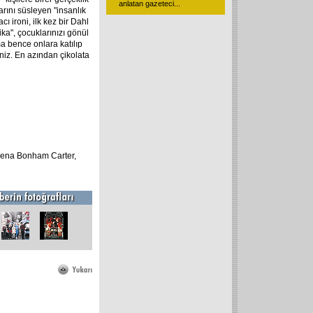
anlatan gazeteci
...
arını süsleyen "insanlık
ı ironi, ilk kez bir Dahl
ka", çocuklarınızı gönül
ma bence onlara katılıp
iniz. En azından çikolata
lena Bonham Carter,