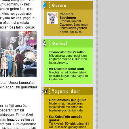
ünlü romanı, ilk kez
ımıza gelen film, çok
 Film, her çocuk gibi
Cabernet
Sauvignon
k yılda bir kez, yaşgünü
Fransız kökenli
n efsanevi çikolata
Cabernet Sauvignon
eçilen beş talihli çocuk
üzümünden yapılan
kırmızı şarabın
...
Teknocular Paris'i salladı
Milyonlarca genci peşinden
koşturan "tekno kültürü" bu
hafta birçok
...
Bir Dilek bin umut oldu
Geçtiğimiz yıl Bodrum'daki
bir trafik kazasında hayatını
kaybeden
...
ar olan Umpa-Lumpa'lar,
ibi olağanüstü görüntüler
Gribi önlemek için gülün
Modern tıp, hastalıkların
n naifliği ama öte
tedavisinde mizahtan da
 beceren tam bir
faydalanıyor. Bu konuda
...
yaklaşıyor. Filmin özel
Kız Kulesi'nin tuttuğu
inanılmaz görselliği ve
günlük
Türkiye'nin 50 yıllık dönemini
yaratıyor. Tüm oyuncular
Kız Kulesi'nin günlüğünden
- kişilere birer gerçeklik