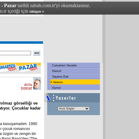
 - Pazar
tarihli sabah.com.tr'yi okumaktasınız.
.tr içeriği için
tıklayın »
Cumartesi Yazarlar
Güncel
Yaşama Dair
»
Sinema
Gurme
nılmaz görselliği ve
atıyor. Çocuklar kadar
ğına kavuşamadım. 1990
bir çocuk romancısı
ura özgün ve zengin bir
itty Bang Bang"den "The