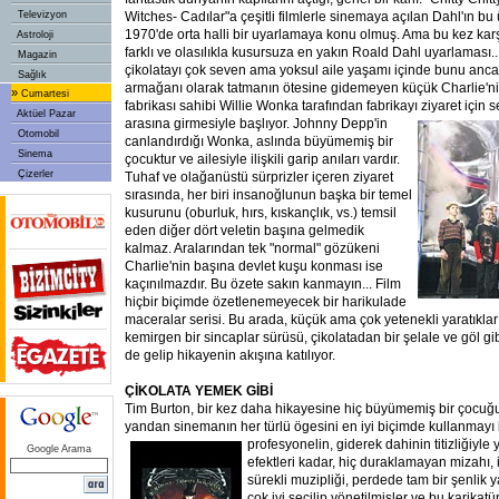
Televizyon
Witches- Cadılar"a çeşitli filmlerle sinemaya açılan Dahl'ın bu 
1970'de orta halli bir uyarlamaya konu olmuş. Ama bu kez karş
Astroloji
farklı ve olasılıkla kusursuza en yakın Roald Dahl uyarlaması...
Magazin
çikolatayı çok seven ama yoksul aile yaşamı içinde bunu anca
Sağlık
armağanı olarak tatmanın ötesine gidemeyen küçük Charlie'ni
»
Cumartesi
fabrikası sahibi Willie Wonka tarafından fabrikayı ziyaret için s
Aktüel Pazar
arasına girmesiyle başlıyor. Johnny
Depp'in
Otomobil
canlandırdığı Wonka, aslında büyümemiş bir
Sinema
çocuktur ve ailesiyle ilişkili garip anıları vardır.
Çizerler
Tuhaf ve olağanüstü sürprizler içeren ziyaret
sırasında, her biri insanoğlunun başka bir temel
kusurunu (oburluk, hırs, kıskançlık, vs.) temsil
eden diğer dört veletin başına gelmedik
kalmaz. Aralarından tek "normal" gözükeni
Charlie'nin başına devlet kuşu konması ise
kaçınılmazdır. Bu özete sakın kanmayın... Film
hiçbir biçimde özetlenemeyecek bir harikulade
maceralar serisi. Bu arada, küçük ama çok yetenekli yaratıkl
kemirgen bir sincaplar sürüsü, çikolatadan bir şelale ve göl g
de gelip hikayenin akışına katılıyor.
ÇİKOLATA YEMEK GİBİ
Tim Burton, bir kez daha hikayesine hiç büyümemiş bir çocuğu
yandan sinemanın her türlü ögesini en iyi biçimde kullanmayı
profesyonelin, giderek dahinin titizliğiyle
Google Arama
efektleri kadar, hiç duraklamayan mizahı, 
sürekli muzipliği, perdede tam bir şenlik 
çok iyi seçilip yönetilmişler ve bu karikatür