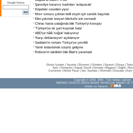
Google Arama
Şansölye kararsız kadınları 'avlayacak'
Köpekler cesetleri yiyor
Mısır sonucu çoktan belli seçim için sandık başında
Elini çekmek isteyen Merkel'e izin vermedi
Chirac hasta yatağında bile Türkiye'yi konuştu
'Türkiye'ye ek şart koşmak hata'
ABD'ye hâlâ 'soğuk' bakıyoruz
'Karşı deklarasyon' açıklanıyor
Saddam'ın romanı Türkçe'ye çevrildi
Yanık tedavisinde sürpriz gelişme
Robson'ın taktikleri bile Blair'e yaramadı
Günün İçinden
|
Yazarlar
|
Ekonomi
|
Gündem
|
Siyaset
|
Dünya |
Telev
Spor
|
Günaydın
|
Kapak Güzeli
|
Astroloji
|
Magazin
|
Sağlık
|
Biz
Cumartesi
|
Aktüel Pazar
|
Sarı Sayfalar
|
Otomobil
|
Dosyalar
|
Arşiv
Copyright © 2003, 2004 - Tüm hakları saklıdır.
MERKEZ GAZETE DERGİ BASIM YAYINCILIK SANAYİ VE T
Üretim ve Tasarım