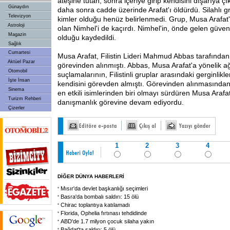
ateşine tutan, sonra içeriye girip kendisini dışarıya çı
Günaydın
daha sonra cadde üzerinde Arafat'ı öldürdü. Silahlı 
Televizyon
kimler olduğu henüz belirlenmedi. Grup, Musa Arafat
Astroloji
olan Nimhel'i de kaçırdı. Nimhel'in, önde gelen güvenlik
Magazin
olduğu kaydedildi.
Sağlık
Cumartesi
Musa Arafat, Filistin Lideri Mahmud Abbas tarafında
Aktüel Pazar
görevinden alınmıştı. Abbas, Musa Arafat'a yönelik ağ
Otomobil
suçlamalarının, Filistinli gruplar arasındaki gerginlikle
İşte İnsan
kendisini görevden almıştı. Görevinden alınmasında
Sinema
en etkili isimlerinden biri olmayı sürdüren Musa Ara
Turizm Rehberi
danışmanlık görevine devam ediyordu.
Çizerler
1
2
3
4
DİĞER DÜNYA HABERLERİ
Mısır'da devlet başkanlığı seçimleri
Basra'da bombalı saldırı: 15 ölü
Chirac toplantıya katılamadı
Florida, Ophelia fırtınası tehdidinde
ABD'de 1.7 milyon çocuk silaha yakın
Bağdat'ta saldırı: 5 ölü