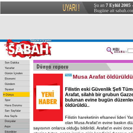
Şu an
7 Eylül 2005
Bugüne ait sabah.com
Son Dakika
Yazarlar
Günün İçinden
Musa Arafat öldürüldü
Ekonomi
Gündem
Filistin eski Güvenlik Şefi T
Siyaset
Arafat, silahlı bir grubun Gazz
»
Dünya
bulunan evine bugün düzenled
Spor
öldürüldü..
Hava Durumu
Sarı Sayfalar
Ana Sayfa
Filistin hareketinin efsanevi lideri Ya
Dosyalar
olan Musa Arafat'ın evine baskın dü
Arşiv
sayısının onlarca olduğu bildirildi. Arafat'ın evini önc
Etkinlikler