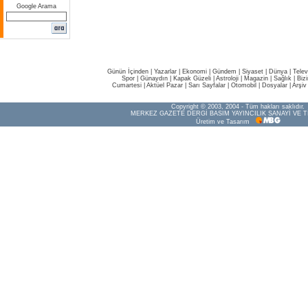
Google Arama
Günün İçinden
|
Yazarlar
|
Ekonomi
|
Gündem
|
Siyaset
|
Dünya |
Telev
Spor
|
Günaydın
|
Kapak Güzeli
|
Astroloji
|
Magazin
|
Sağlık
|
Biz
Cumartesi
|
Aktüel Pazar
|
Sarı Sayfalar
|
Otomobil
|
Dosyalar
|
Arşiv
Copyright © 2003, 2004 - Tüm hakları saklıdır.
MERKEZ GAZETE DERGİ BASIM YAYINCILIK SANAYİ VE T
Üretim ve Tasarım