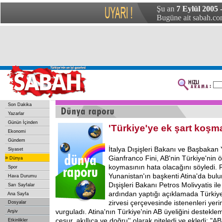
Şu an
7 Eylül 2005
Bugüne ait sabah.com
Son Dakika
Yazarlar
Günün İçinden
'Türkiye'ye ek şart koşm
Ekonomi
Gündem
İtalya Dışişleri Bakanı ve Başbakan
Siyaset
Gianfranco Fini, AB'nin Türkiye'nin 
»
Dünya
koymasının hata olacağını söyledi. R
Spor
Yunanistan'ın başkenti Atina'da bulu
Hava Durumu
Dışişleri Bakanı Petros Molivyatis i
Sarı Sayfalar
ardından yaptığı açıklamada Türkiye'
Ana Sayfa
zirvesi çerçevesinde istenenleri yerin
Dosyalar
vurguladı. Atina'nın Türkiye'nin AB üyeliğini desteklem
Arşiv
cesur, akıllıca ve doğru'' olarak niteledi ve ekledi: "A
Etkinlikler