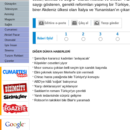
saygı gösteren, gerekli reformları yapmış bir Türki
Günaydın
birer Akdeniz ülkesi olan İtalya ve Yunanistan'ın çıkar
Televizyon
Astroloji
Magazin
Sağlık
Cumartesi
1
2
3
4
Aktüel Pazar
Otomobil
İşte İnsan
Sinema
DİĞER DÜNYA HABERLERİ
Turizm Rehberi
Şansölye kararsız kadınları 'avlayacak'
Çizerler
Köpekler cesetleri yiyor
Mısır sonucu çoktan belli seçim için sandık başında
Elini çekmek isteyen Merkel'e izin vermedi
Chirac hasta yatağında bile Türkiye'yi konuştu
ABD'ye hâlâ 'soğuk' bakıyoruz
'Karşı deklarasyon' açıklanıyor
Saddam'ın romanı Türkçe'ye çevrildi
Yanık tedavisinde sürpriz gelişme
Robson'ın taktikleri bile Blair'e yaramadı