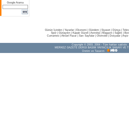
Google Arama
Günün İçinden
|
Yazarlar
|
Ekonomi
|
Gündem
|
Siyaset
|
Dünya |
Telev
Spor
|
Günaydın
|
Kapak Güzeli
|
Astroloji
|
Magazin
|
Sağlık
|
Biz
Cumartesi
|
Aktüel Pazar
|
Sarı Sayfalar
|
Otomobil
|
Dosyalar
|
Arşiv
Copyright © 2003, 2004 - Tüm hakları saklıdır.
MERKEZ GAZETE DERGİ BASIM YAYINCILIK SANAYİ VE T
Üretim ve Tasarım