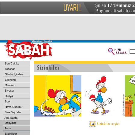
Şu an
17 Temmuz 20
Bugüne ait sabah.com
Son Dakika
Yazarlar
Günün İçinden
Ekonomi
Gündem
Siyaset
Dünya
Spor
Hava Durumu
Sarı Sayfalar
Ana Sayfa
Dosyalar
Arşiv
Etkinlikler