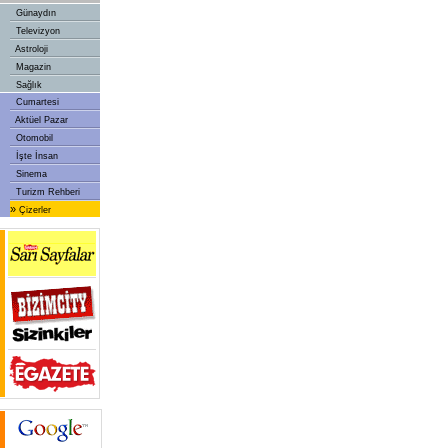
Günaydın
Televizyon
Astroloji
Magazin
Sağlık
Cumartesi
Aktüel Pazar
Otomobil
İşte İnsan
Sinema
Turizm Rehberi
»
Çizerler