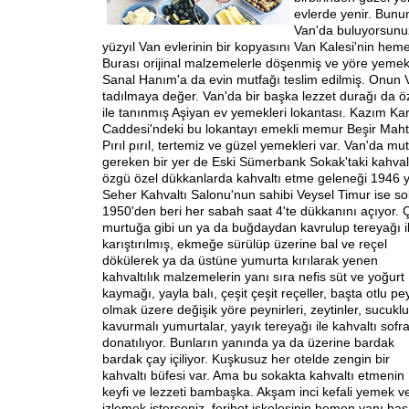
evlerde yenir. Bunun
Van'da buluyorsunuz
yüzyıl Van evlerinin bir kopyasını Van Kalesi'nin heme
Burası orijinal malzemelerle döşenmiş ve yöre yemekle
Sanal Hanım'a da evin mutfağı teslim edilmiş. Onun 
tadılmaya değer. Van'da bir başka lezzet durağı da öze
ile tanınmış Aşiyan ev yemekleri lokantası. Kazım Ka
Caddesi'ndeki bu lokantayı emekli memur Beşir Mahta
Pırıl pırıl, tertemiz ve güzel yemekleri var. Van'da m
gereken bir yer de Eski Sümerbank Sokak'taki kahvalt
özgü özel dükkanlarda kahvaltı etme geleneği 1946 y
Seher Kahvaltı Salonu'nun sahibi Veysel Timur ise so
1950'den beri her sabah saat 4'te dükkanını açıyor. Ç
murtuğa gibi un ya da buğdaydan kavrulup tereyağı i
karıştırılmış, ekmeğe sürülüp üzerine bal ve reçel
dökülerek ya da üstüne yumurta kırılarak yenen
kahvaltılık malzemelerin yanı sıra nefis süt ve yoğurt
kaymağı, yayla balı, çeşit çeşit reçeller, başta otlu pe
olmak üzere değişik yöre peynirleri, zeytinler, sucuklu
kavurmalı yumurtalar, yayık tereyağı ile kahvaltı sofra
donatılıyor. Bunların yanında ya da üzerine bardak
bardak çay içiliyor. Kuşkusuz her otelde zengin bir
kahvaltı büfesi var. Ama bu sokakta kahvaltı etmenin
keyfi ve lezzeti bambaşka. Akşam inci kefali yemek v
izlemek isterseniz, feribot iskelesinin hemen yanı ba