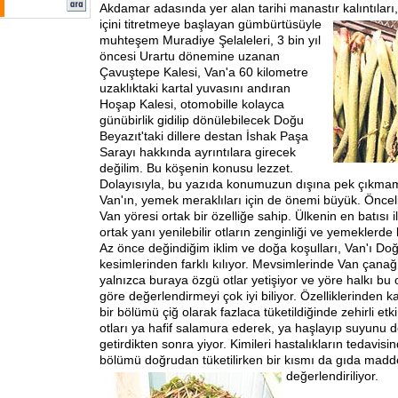
Akdamar adasında yer alan tarihi manastır kalıntıları,
içini titretmeye başlayan
gümbürtüsüyle
muhteşem Muradiye Şelaleleri, 3 bin yıl
öncesi Urartu dönemine uzanan
Çavuştepe Kalesi, Van'a 60 kilometre
uzaklıktaki kartal yuvasını andıran
Hoşap Kalesi, otomobille kolayca
günübirlik gidilip dönülebilecek Doğu
Beyazıt'taki dillere destan İshak Paşa
Sarayı hakkında ayrıntılara girecek
değilim. Bu köşenin konusu lezzet.
Dolayısıyla, bu yazıda konumuzun dışına pek çıkma
Van'ın, yemek meraklıları için de önemi büyük. Önceli
Van yöresi ortak bir özelliğe sahip. Ülkenin en batısı
ortak yanı yenilebilir otların zenginliği ve yemeklerde 
Az önce değindiğim iklim ve doğa koşulları, Van'ı Do
kesimlerinden farklı kılıyor. Mevsimlerinde Van çana
yalnızca buraya özgü otlar yetişiyor ve yöre halkı bu ot
göre değerlendirmeyi çok iyi biliyor. Özelliklerinden ka
bir bölümü çiğ olarak fazlaca tüketildiğinde zehirli etk
otları ya hafif salamura ederek, ya haşlayıp suyunu 
getirdikten sonra yiyor. Kimileri hastalıkların tedavisind
bölümü doğrudan tüketilirken bir kısmı da gıda madde
değerlendiriliyor.