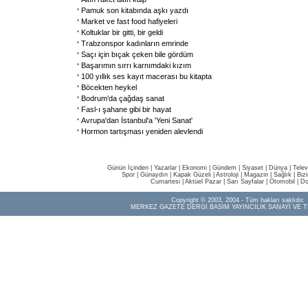
Pamuk son kitabında aşkı yazdı
Market ve fast food hafiyeleri
Koltuklar bir gitti, bir geldi
Trabzonspor kadınların emrinde
Saçı için bıçak çeken bile gördüm
Başarımın sırrı karnımdaki kızım
100 yıllık ses kayıt macerası bu kitapta
Böcekten heykel
Bodrum'da çağdaş sanat
Fasl-ı şahane gibi bir hayat
Avrupa'dan İstanbul'a 'Yeni Sanat'
Hormon tartışması yeniden alevlendi
Günün İçinden
|
Yazarlar
|
Ekonomi
|
Gündem
|
Siyaset
|
Dünya |
Telev
Spor
|
Günaydın
|
Kapak Güzeli
|
Astroloji
|
Magazin
|
Sağlık
|
Biz
Cumartesi
|
Aktüel Pazar
|
Sarı Sayfalar
|
Otomobil
|
Do
Copyright © 2003, 2004 - Tüm hakları saklıdır.
MERKEZ GAZETE DERGİ BASIM YAYINCILIK SANAYİ VE T