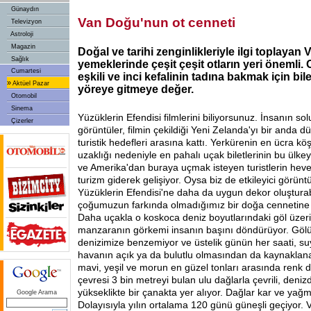
Günaydın
Van Doğu'nun ot cenneti
Televizyon
Astroloji
Magazin
Doğal ve tarihi zenginlikleriyle ilgi toplayan 
Sağlık
yemeklerinde çeşit çeşit otların yeri önemli. 
Cumartesi
eşkili ve inci kefalinin tadına bakmak için bi
»
Aktüel Pazar
yöreye gitmeye değer.
Otomobil
Sinema
Yüzüklerin Efendisi filmlerini biliyorsunuz. İnsanın s
Çizerler
görüntüler, filmin çekildiği Yeni Zelanda'yı bir anda 
turistik hedefleri arasına kattı. Yerkürenin en ücra k
uzaklığı nedeniyle en pahalı uçak biletlerinin bu ülke
ve Amerika'dan buraya uçmak isteyen turistlerin heves
turizm giderek gelişiyor. Oysa biz de etkileyici görünt
Yüzüklerin Efendisi'ne daha da uygun dekor oluştura
çoğumuzun farkında olmadığımız bir doğa cennetine s
Daha uçakla o koskoca deniz boyutlarındaki göl üzeri
manzaranın görkemi insanın başını döndürüyor. Gölün
denizimize benzemiyor ve üstelik günün her saati, su
havanın açık ya da bulutlu olmasından da kaynaklana
mavi, yeşil ve morun en güzel tonları arasında renk de
çevresi 3 bin metreyi bulan ulu dağlarla çevrili, den
yükseklikte bir çanakta yer alıyor. Dağlar kar ve yağm
Google Arama
Dolayısıyla yılın ortalama 120 günü güneşli geçiyor. 