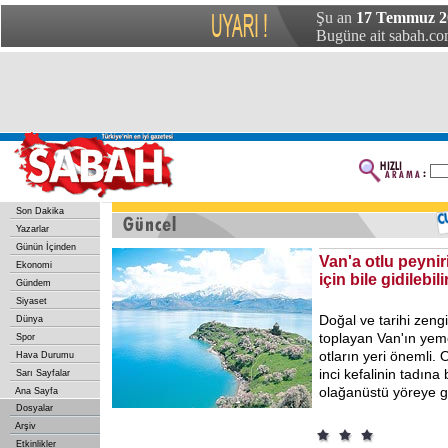
Şu an
17 Temmuz 20
Bugüne ait sabah.com
Son Dakika
Yazarlar
Günün İçinden
Van'a otlu peynir
Ekonomi
için bile gidilebili
Gündem
Siyaset
Doğal ve tarihi zengin
Dünya
toplayan Van'ın yeme
Spor
otların yeri önemli. O
Hava Durumu
inci kefalinin tadına
Sarı Sayfalar
olağanüstü yöreye 
Ana Sayfa
Dosyalar
Arşiv
Etkinlikler