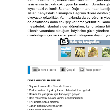
tesislerinin üst katı çok uygun bir mekan. Buradan g
kıyısındaki volkanik Süphan Dağı'nın ardından battığ
silüet, Kenya'daki Klimanjaro Dağı'nın dillere dest
okuyacak güzellikte. Van hakkında da bu yörenin yiyecek
da anlatılacak daha çok şey var ama yerimiz bu kadar.
mesafedeki İstanbul'a geri dönerken, kendi adıma b
ülkenin vatandaşı olduğum, böylesine güzel yörelere
diyebildiğim için ne kadar şanslı olduğumu düşünüyo
DİĞER GÜNCEL HABERLERİ
Seyyar karnaval Le Tour de France
Caddebostan Plajı 40 yıl sonra İstanbulluları ağırladı
Damacılar yarışmak için Türkiye'ye geliyor
Dört matematik zekası kumar cennetini bitirdi
120 dolara sahte diploma
Japon dağcılar Ağrı'da arındı
Altın raket altın kalp