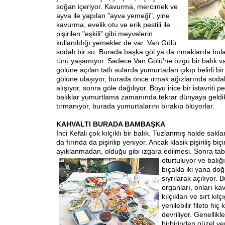
soğan içeriyor. Kavurma, mercimek ve
ayva ile yapılan "ayva yemeği", yine
kavurma, evelik otu ve erik pestili ile
pişirilen "eşkili" gibi meyvelerin
kullanıldığı yemekler de var. Van Gölü
sodalı bir su. Burada başka göl ya da ırmaklarda bulab
türü yaşamıyor. Sadece Van Gölü'ne özgü bir balık var
gölüne açılan tatlı sularda yumurtadan çıkıp belirli b
gölüne ulaşıyor, burada önce ırmak ağızlarında sodal
alışıyor, sonra göle dağılıyor. Boyu irice bir istavrit
balıklar yumurtlama zamanında tekrar dünyaya geldik
tırmanıyor, burada yumurtalarını bırakıp ölüyorlar.
KAHVALTI BURADA BAMBAŞKA
İnci Kefali çok kılçıklı bir balık. Tuzlanmış halde sakl
da fırında da pişirilip yeniyor. Ancak klasik pişiriliş biçi
ayıklanmadan, olduğu gibi ızgara edilmesi. Sonra ta
oturtuluyor ve balığı
bıçakla iki yana doğ
sıyrılarak açılıyor. 
organları, onları ka
kılçıkları ve sırt kıl
yenilebilir fileto hiç
devriliyor. Genellik
birbirinden güzel y