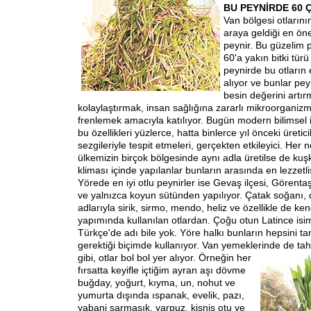
BU PEYNİRDE 60 
Van bölgesi otlarını
araya geldiği en öne
peynir. Bu güzelim 
60'a yakın bitki türü 
peynirde bu otların 
alıyor ve bunlar pey
besin değerini artır
kolaylaştırmak, insan sağlığına zararlı mikroorganizma
frenlemek amacıyla katılıyor. Bugün modern bilimsel
bu özellikleri yüzlerce, hatta binlerce yıl önceki üretic
sezgileriyle tespit etmeleri, gerçekten etkileyici. Her 
ülkemizin birçok bölgesinde aynı adla üretilse de ku
kliması içinde yapılanlar bunların arasında en lezzet
Yörede en iyi otlu peynirler ise Gevaş ilçesi, Görenta
ve yalnızca koyun sütünden yapılıyor. Çatak soğanı, 
adlarıyla sirik, sirmo, mendo, heliz ve özellikle de ken
yapımında kullanılan otlardan. Çoğu otun Latince isim
Türkçe'de adı bile yok. Yöre halkı bunların hepsini tan
gerektiği biçimde kullanıyor. Van yemeklerinde de ta
gibi, otlar bol
bol yer alıyor. Örneğin her
fırsatta keyifle içtiğim ayran aşı dövme
buğday, yoğurt, kıyma, un, nohut ve
yumurta dışında ıspanak, evelik, pazı,
yabani sarmaşık, yarpuz, kişniş otu ve