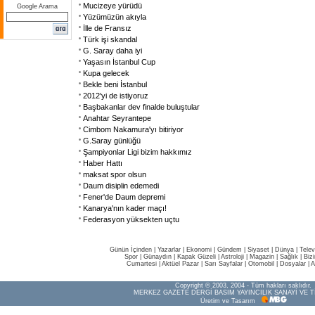
Mucizeye yürüdü
Google Arama
Yüzümüzün akıyla
İlle de Fransız
Türk işi skandal
G. Saray daha iyi
Yaşasın İstanbul Cup
Kupa gelecek
Bekle beni İstanbul
2012'yi de istiyoruz
Başbakanlar dev finalde buluştular
Anahtar Seyrantepe
Cimbom Nakamura'yı bitiriyor
G.Saray günlüğü
Şampiyonlar Ligi bizim hakkımız
Haber Hattı
maksat spor olsun
Daum disiplin edemedi
Fener'de Daum depremi
Kanarya'nın kader maçı!
Federasyon yüksekten uçtu
Günün İçinden
|
Yazarlar
|
Ekonomi
|
Gündem
|
Siyaset
|
Dünya |
Telev
Spor
|
Günaydın
|
Kapak Güzeli
|
Astroloji
|
Magazin
|
Sağlık
|
Biz
Cumartesi
|
Aktüel Pazar
|
Sarı Sayfalar
|
Otomobil
|
Dosyalar
|
A
Copyright © 2003, 2004 - Tüm hakları saklıdır.
MERKEZ GAZETE DERGİ BASIM YAYINCILIK SANAYİ VE T
Üretim ve Tasarım