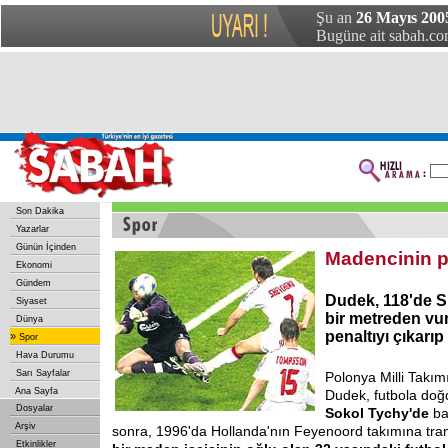
Şu an
26 Mayıs 200
Bugüne ait sabah.com
Son Dakika
Yazarlar
Günün İçinden
Madencinin p
Ekonomi
Gündem
Dudek, 118'de 
Siyaset
bir metreden vu
Dünya
penaltıyı çıkarıp
»
Spor
Hava Durumu
Sarı Sayfalar
Polonya Milli Takımı
Ana Sayfa
Dudek, futbola do
Dosyalar
Sokol Tychy'de
ba
Arşiv
sonra, 1996'da Hollanda'nın Feyenoord takımına tra
Etkinlikler