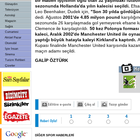
bir maden işçisinin oğlu olan 32 yaşındaki futbo
Günaydın
sezonunda Hollanda'da yılın kalecisi seçildi.
Efsa
Televizyon
Leo Beenhaker, Dudek için,
"Son 30 yılda gördüğüm
Astroloji
dedi. Ağustos
2001'de 4.85 milyon pound
karşılığın
Magazin
sezonunda 26 karşılaşmada gol yemeyerek efsane ka
Sağlık
Clemence ile karşılaştırıldı.
50 kez Polonya forması
Cumartesi
kaleci, Aralık 2002'de Manchester United ile oyn
Aktüel Pazar
yaptığı büyük hatayla kaleyi Kirkland'a kaptırdı.
A
Otomobil
Kupası finalinde Manchester United karşısında kazanı
İşte İnsan
maçın adamı seçildi.
Sinema
GALİP ÖZTÜRK
Turizm Rehberi
Çizerler
1
2
3
4
DİĞER SPOR HABERLERİ