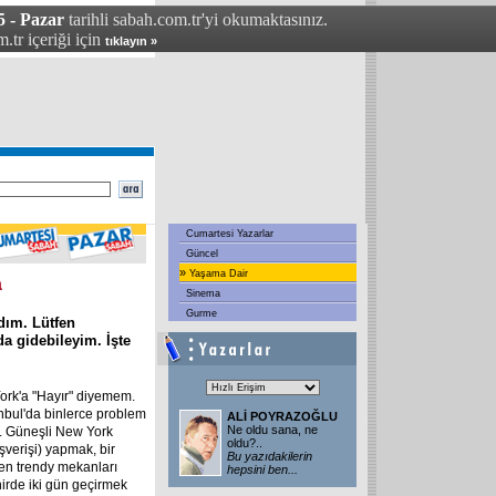
5 - Pazar
tarihli sabah.com.tr'yi okumaktasınız.
.tr içeriği için
tıklayın »
Cumartesi Yazarlar
Güncel
»
Yaşama Dair
a
Sinema
Gurme
dım. Lütfen
a gidebileyim. İşte
York'a "Hayır" diyemem.
anbul'da binlerce problem
ALİ POYRAZOĞLU
Ne oldu sana, ne
r. Güneşli New York
oldu?..
şverişi) yapmak, bir
Bu yazıdakilerin
 en trendy mekanları
hepsini ben
...
irde iki gün geçirmek