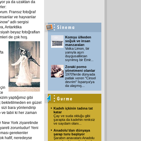
lıyor ya da uzaktan da
ler:
rum. Fransız fotoğraf
 insanlar ve hayvanlar
now" adlı sergisi
a, Antarktika
siyah beyaz fotoğrafları
lmleri de çok
hoş.
Komşu ülkeden
soğuk ve insan
manzaraları
Votka Limon, bir
'ta
yanıyla aşırı
duygusallıktan
sıyrılmış bir Emir
...
Zoraki porno
yönetmeni olanlar
1970'lerde dünyada
patlak veren "Cinsel
devrim" İspanya'ya
da ulaşmış
...
için
ce
bizim yaptığımız gibi
ç bekletilmeden en güzel
sizi bara yönlendirip
Kadeh içkinin tadına tat
katar
o ve tabii ki her zaman
Çay ve suda olduğu gibi
şarapta da kadehin renksiz
er New York ziyaretinde
ve saydam olanı
...
iyareti zorunludur! Yeni
Anadolu'dan dünyaya
ınması gerekenler
şarap turu başlıyor
ok hafif, neredeyse
Şarabın anavatanı Anadolu