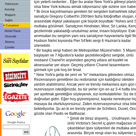
için yeterli nedenler... Eğer bu aralar New York'a gitmeyi plan
Televizyon
olsa New York kokusu almak istiyorsanız işte sizlere son haber
Astroloji
* İlk önce kaçırılmaması gereken bir sergiden bahsetmek istiyo
Magazin
sanatçısı Gregory Colbert'in 200'den fazla fotoğraftan oluşan,
Sağlık
arasındaki ilişkiyi yakalayan çok büyük boyuttaki "Ashes and S
»
Cumartesi
mutlaka görülmeli. Sanatçının Hindistan, Mısır, Sri Lanka, Keny
gezilerinde yakaladığı unutulmaz anlar, insanı büyülüyor. Eski 
Aktüel Pazar
anımsatan bu serginin yanı sıra sanatçının hayvanlarla ilgili fi
Otomobil
Hudson Nehri kıyısında Pier 54'teki sergi 6 Haziran'a kadar
Sinema
izlenebilir.
Çizerler
* Bir başka sergi haberi de Metropolitan Müzesi'nden. 5 Mayıs
başlayan ve 7 Ağustos'a kadar gezebileceğiniz sergide, ünlü
modaevi Chanel'in arşivinden geçmiş yıllara ait kıyafet ve
aksesuarlar yer alıyor. Geçmiş yılların Chanel tasarımlarını
görmek için çok hoş bir fırsat.
* New York'a gelip de yeni ve "in" mekanlara gitmeden olmaz.
Rezervasyon gerektiren bu restoranlar için kaldığınız otelden
yardım alabilirsiniz. Ancak yeni ve trendy mekanlara aynı gün 
rezervasyon istediğinizde, bu tür yerler için en az 3-4 hafta ön
yer ayırtmak gerektiğini söyleyerek, sizi korkutabilirler. Siz de 
doğrudan gidin. Eğer hoş giyinmişseniz, kapıda neredeyse hi
masaya da oturtuluyorsunuz. Zaten rezervasyonunuz olsa bile 
bekletiyorlar. Şu an ki en trendy yerler de Schillers, Duvet, On
gözde olan Pastis ve Balthazar.
*
Şimdi de biraz alışveriş... Unutmayın, h
Google Arama
ünlü Victoria's Secret iç giyim mağazası z
çıkardıkları Ipex sütyenleri de mutlaka al
arasında. Birçok rengi olan bu sütyenler ç