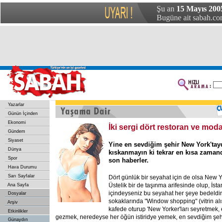
Şu an
15 Mayıs 200
Bugüne ait sabah.com
Yazarlar
Günün İçinden
Ekonomi
İki sergi dört restoran ve mod
Gündem
Siyaset
Yine en sevdiğim şehir New York'tay
Dünya
kıskanmayın ki tekrar en kısa zamand
Spor
son haberler.
Hava Durumu
Sarı Sayfalar
Dört günlük bir seyahat için de olsa New 
Üstelik bir de taşınma arifesinde olup, İst
Ana Sayfa
içindeyseniz bu seyahat her şeye bedeldi
Dosyalar
sokaklarında "Window shopping" (vitrin alı
Arşiv
kafede oturup 'New Yorker'ları seyretmek,
Etkinlikler
gezmek, neredeyse her öğün istiridye yemek, en sevdiğim şeh
Günaydın