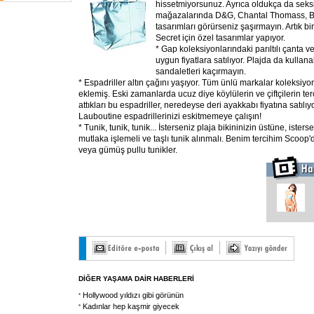
hissetmiyorsunuz. Ayrıca oldukça da seksi.
mağazalarında D&G, Chantal Thomass, 
tasarımları görürseniz şaşırmayın. Artık bi
Secret için özel tasarımlar yapıyor.
* Gap koleksiyonlarındaki parıltılı çanta 
uygun fiyatlara satılıyor. Plajda da kullan
sandaletleri kaçırmayın.
* Espadriller altın çağını yaşıyor. Tüm ünlü markalar koleksiyon
eklemiş. Eski zamanlarda ucuz diye köylülerin ve çiftçilerin terc
attıkları bu espadriller, neredeyse deri ayakkabı fiyatına satılı
Lauboutine espadrillerinizi eskitmemeye çalışın!
* Tunik, tunik, tunik... İsterseniz plaja bikininizin üstüne, ister
mutlaka işlemeli ve taşlı tunik alınmalı. Benim tercihim Scoop
veya gümüş pullu tunikler.
DİĞER YAŞAMA DAİR HABERLERİ
Hollywood yıldızı gibi görünün
Kadınlar hep kaşmir giyecek