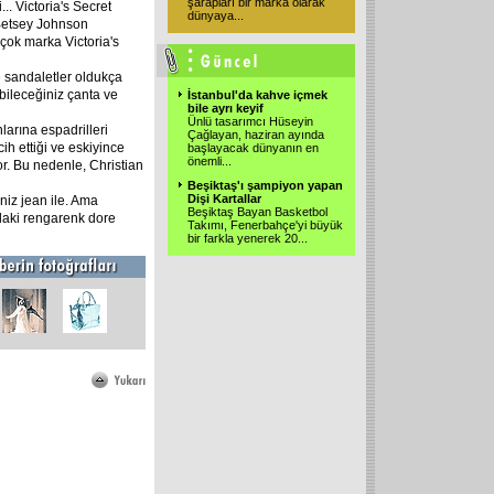
şarapları bir marka olarak
.. Victoria's Secret
dünyaya
...
Betsey Johnson
rçok marka Victoria's
ve sandaletler oldukça
abileceğiniz çanta ve
İstanbul'da kahve içmek
bile ayrı keyif
Ünlü tasarımcı Hüseyin
larına espadrilleri
Çağlayan, haziran ayında
ih ettiği ve eskiyince
başlayacak dünyanın en
önemli
...
yor. Bu nedenle, Christian
Beşiktaş'ı şampiyon yapan
Dişi Kartallar
seniz jean ile. Ama
Beşiktaş Bayan Basketbol
'daki rengarenk dore
Takımı, Fenerbahçe'yi büyük
bir farkla yenerek 20
...