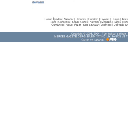
devamı
Günün İçinden
|
Yazarlar
|
Ekonomi
|
Gündem
|
Siyaset
|
Dünya |
Telev
Spor
|
Günaydın
|
Kapak Güzeli
|
Astroloji
|
Magazin
|
Sağlık
|
Biz
Cumartesi
|
Aktüel Pazar
|
Sarı Sayfalar
|
Otomobil
|
Dosyalar
|
A
Copyright © 2003, 2004 - Tüm hakları saklıdır.
MERKEZ GAZETE DERGİ BASIM YAYINCILIK SANAYİ VE T
Üretim ve Tasarım