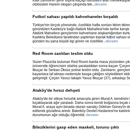
Katil zanlısının şehir dışına kaçtığı istihbatını alan meslektaşlar
otobüsleri Harem otogarı çıkışında tek
...
devamı
Futbol sahası yapıldı kahvehaneler boşaldı
Türkiye'nin birçok yöresinde, özellikle hafta sonları tıklım tık
görüntüleri Kadıköy'e bağlı Atatürk Mahallesi'nde tarihe karıştı.
Atatürk Mahallesi gençlerinin kahvehane alışkanlığından kur
Kadıköy Belediyesi tarafından yaptırılan toprak futbol sahası ve
günden bu yana büyük ilgi gören ve özellikle
...
devamı
Red Room zanlıları teslim oldu
Süzer Plaza'da bulunan Red Room barda masa yüzünden çıka
üniversite öğrencisini silahla yaraladıktan sonra kaçan 'Çeçen
İlkuçar ile Serkan Öksüz polise teslim oldu. Zanlıların, gençler
bayanlara laf atması nedeniyle kavga çıktığını söyledikleri iddi
gelişmişti: Çeçen Yavuz lakaplı Yavuz İlkuçar (37), arkadaşı S
Ataköy'de hırsız dehşeti
Ataköy'de bir siteye hırsızlık amacıyla giren Murat A. kendisini 
bıçaklayarak ağır yaraladı. Daha sonra kendi boğazına bıçak 
Murat A. araya aynı binada oturan sanatçı Gökhan Güney'in de
edilerek gözaltına alındı. Bakırköy Devlet Hastanesi'ne kaldırıl
durumunun ağır olduğu öğrenildi.
devamı
Bileziklerini gasp eden maskeli, torunu çıktı