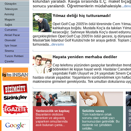
kolundan yaraladı. Kavga sırasında E.Ç. maket bıça
Günaydın
sonucu yaralandı. Öğretmenlerin müdahalesiyle
...
dev
Televizyon
Astroloji
Yılmaz deliği hiç tutturamadı!
Magazin
Opet Golf Cup 2005'in ödül töreninde Cem Yılmaz
Sağlık
kahkahaya boğdu. Mustafa Koç'a da takılan Yılmaz
Cumartesi
keseceğiz. Sahneye Mustafa Koç'u davet ediyoruz" 
Aktüel Pazar
gerçekleştirilen Opet Golf Cup 2005'in ödül gecesi, iş dünyasın
Maslak'taki İstanbul Golf Kulübü'nde bir araya getirdi. Toplam 
Otomobil
turnuvada
...
devamı
İşte İnsan
Sinema
Hayata yeniden merhaba dediler
Turizm Rehberi
Çizerler
Cep telefonu yüzünden gaspçılar tarafından trend
böbrekleri iki kişiye hayat verdi. Hastalar Canıdem
yaşındaki Fatih Uluyurt ve 24 yaşındaki Sinem Çet
hastası olarak yaşadılar. Yaşamlarını sürdürebilmek için haftad
makinesine girmeleri gerekiyordu. Tek umutları dokularına uyg
Yankesicilik ve kapkaç
Selülitle savaş
O
Bayanların otobüse
Tüm kadınların ortak
S
binerken ve alışveriş
sorunu olan selülit yazı
g
yaparken omuzlarında
burnunuzdan getirebilir. Bu
L
asılı bulunan çanta...
nedenle siz şimdiden
y
selülite..