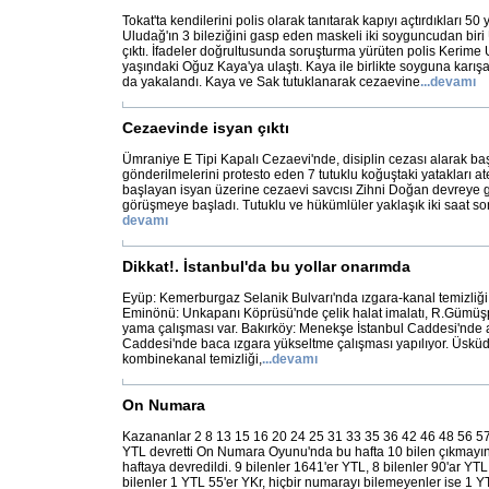
Tokat'ta kendilerini polis olarak tanıtarak kapıyı açtırdıkları 5
Uludağ'ın 3 bileziğini gasp eden maskeli iki soyguncudan biri
çıktı. İfadeler doğrultusunda soruşturma yürüten polis Kerime
yaşındaki Oğuz Kaya'ya ulaştı. Kaya ile birlikte soyguna karı
da yakalandı. Kaya ve Sak tutuklanarak cezaevine
...
devamı
Cezaevinde isyan çıktı
Ümraniye E Tipi Kapalı Cezaevi'nde, disiplin cezası alarak ba
gönderilmelerini protesto eden 7 tutuklu koğuştaki yatakları a
başlayan isyan üzerine cezaevi savcısı Zihni Doğan devreye gi
görüşmeye başladı. Tutuklu ve hükümlüler yaklaşık iki saat son
devamı
Dikkat!. İstanbul'da bu yollar onarımda
Eyüp: Kemerburgaz Selanik Bulvarı'nda ızgara-kanal temizliği 
Eminönü: Unkapanı Köprüsü'nde çelik halat imalatı, R.Gümüş
yama çalışması var. Bakırköy: Menekşe İstanbul Caddesi'nde a
Caddesi'nde baca ızgara yükseltme çalışması yapılıyor. Üskü
kombinekanal temizliği,
...
devamı
On Numara
Kazananlar 2 8 13 15 16 20 24 25 31 33 35 36 42 46 48 56 57
YTL devretti On Numara Oyunu'nda bu hafta 10 bilen çıkmayı
haftaya devredildi. 9 bilenler 1641'er YTL, 8 bilenler 90'ar YTL,
bilenler 1 YTL 55'er YKr, hiçbir numarayı bilemeyenler ise 1 Y