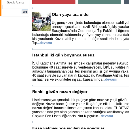
Google Arama
Olan yayalara oldu
Üç genç kızın içinde bulunduğu otomobil sahil yol
anneyle çocuklarını ezdi. Biri çocuk üç kişi yarala
Sarayburnu'nda Cerrahpaşa Tıp Fakültesi öğrencis
bulunduğu otomobil kaldırımda yürüyen yayaların arasına dald
kişi yaralandı. Kaza sahil yolunda dün öğle saatlerinde meyd
Tıp
...
devamı
İstanbul iki gün boyunca susuz
İSKİ Kağıthane Arıtma Tesisi'ndeki çalışmalar nedeniyle Avrup
bölümüne 40 saat süreyle su verilemeyecek. İSKİ, su kalitesini
amacıyla tamamlanan bazı tesislerinin açılışı için Avrupa yaka
40 saat süreyle su vanalarını kapatacak. Kağıthane Arıtma Tes
su haznesi ve ek üniteler inşaatı kapsamında
...
devamı
Renkli gözün nazarı değiyor
Liselerarası yarışmadaki bir projeye göre mavi ve yeşil gözlül
değiyor. Nazar boncuğu ise yalnız ilk görüşte etkili.... Halk ar
nazarı değer" inancı bilimsel araştırma konusu oldu. TÜBİTAK'ı
yarışmasında yer alan çalışma nazarın varlığını kanıtlamayı a
Coşkun Fen Lisesi öğrencisi Nur Kıpçak'ın
...
devamı
Kasa yetmeyince işçileri de soydular