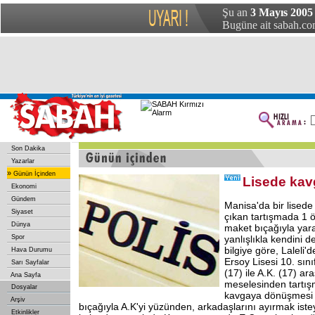
Şu an
3 Mayıs 2005 
Bugüne ait sabah.com
Son Dakika
Yazarlar
»
Günün İçinden
Lisede kavg
Ekonomi
Gündem
Manisa'da bir lised
Siyaset
çıkan tartışmada 1 ö
Dünya
maket bıçağıyla yara
Spor
yanlışlıkla kendini d
bilgiye göre, Laleli'
Hava Durumu
Ersoy Lisesi 10. sını
Sarı Sayfalar
(17) ile A.K. (17) ar
Ana Sayfa
meselesinden tartışm
Dosyalar
kavgaya dönüşmesi 
Arşiv
bıçağıyla A.K'yi yüzünden, arkadaşlarını ayırmak istey
Etkinlikler