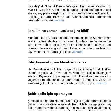
Beşiktaş'taki 'Atlantik Denizcilik'e giren kar maskeli ve silahlı 
500 YTL ve bin 500 doları az bulunca, ellerini bağladıkları çal
alarak, kayıplara karıştı. Trabzonspor eski yöneticisi Ahmet A
Beşiktaş Barbaros Bulvarı'ndaki 'Atlantik Denizcilik', dün kar ma
tarafından soyuldu.
devamı
'İsrail'in ne zaman kurulacağını bildi'
Muhiddin İbn-i Arabi'nin eserlerini tercüme eden Serkan Tekin, A
kitabında İsrail devletinin ne zaman kurulacağına ve ne zaman
işaretler verdiğini ileri sürüyor. İslami inanışa göre olayları A
görme, bilme olasılığı yok. Yani kehanet de bulunmak İslami i
bazı yetenekleri olan kişiler tıpkı
...
devamı
Kılıç kıyamet günü Mesih'in olacak
Hz. Davud'un sır dolu kılıcı bugün Topkapı Sarayı'ndaki Hırka-
Üzerinde çok sayıda hiyeroglif yazı bulunan kılıcın tek bir şifrey
ediliyor: Kıyametin kopacağı tarih. Hz. Davud zamanında en p
yaşayan İsrailoğulları daha sonra Kudüs'ü fethettiler. Ve Kuran'
taraftan) gelen kuşlar da ona icabet ederler, hepsi
...
devamı
Şehit polis için operasyon
Şehit polis memuru Mehmet Sandıkçı için şehirlerarası otobüsle
Şahap Eta Kocaeli'de yakalandı. Pendik'te bir kavgayı ayırmay
polis memuru Mehmet Sandıkçı'nın katil zanlısını yakalamak içi