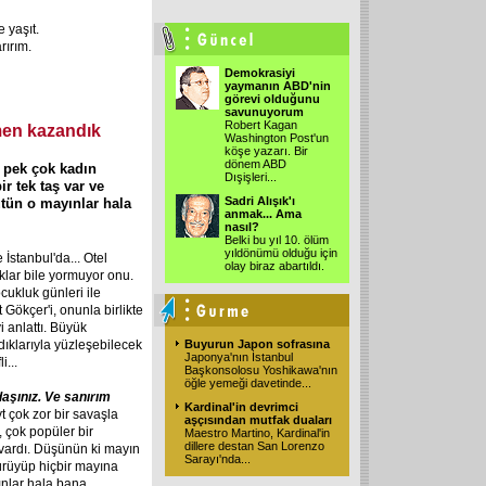
 yaşıt.
rırım.
Demokrasiyi
yaymanın ABD'nin
görevi olduğunu
savunuyorum
Robert Kagan
ğmen kazandık
Washington Post'un
köşe yazarı. Bir
dönem ABD
k pek çok kadın
Dışişleri
...
r tek taş var ve
Sadri Alışık'ı
tün o mayınlar hala
anmak... Ama
nasıl?
Belki bu yıl 10. ölüm
yıldönümü olduğu için
 İstanbul'da... Otel
olay biraz abartıldı.
lar bile yormuyor onu.
ukluk günleri ile
 Gökçer'i, onunla birlikte
 anlattı. Büyük
ıklarıyla yüzleşebilecek
Buyurun Japon sofrasına
Japonya'nın İstanbul
i...
Başkonsolosu Yoshikawa'nın
öğle yemeği davetinde
...
şınız. Ve sanırım
Kardinal'in devrimci
 çok zor bir savaşla
aşçısından mutfak duaları
, çok popüler bir
Maestro Martino, Kardinal'in
dillere destan San Lorenzo
 vardı. Düşünün ki mayın
Sarayı'nda
...
 yürüyüp hiçbir mayına
ınlar hala bana