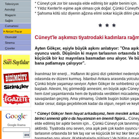
* Cüneyt çok zor bir savaşla elde edilmiş bir aşktır benim için.
Televizyon
* Yıldız Kenter'in eşime aşık olması çok doğal. Çünkü Cüneyt'le
Astroloji
* Şahsıma kötü söz diyenin ağzına elimi sokar küçük dilini çıka
Magazin
Sağlık
Cumartesi
»
Aktüel Pazar
Cüneyt'le aşkımızı tiyatrodaki kadınlara ra
Otomobil
Sinema
Ayten Gökçer, eşiyle büyük aşkını anlatıyor: "Ona aşı
Çizerler
oyuncu vardı. Düşünün ki mayın tarlasının ortasında bi
küçücük bir kız mayınlara basmadan onu alıyor. Ve bü
bana patlamaya çalışıyor".
İnanılmaz bir enerji... Haftanın iki günü dizi çekimleri nedeniyle
odasında ev düzeni kurmuş. İstanbul-Ankara arasında yolculuk
Çünkü böyle yaşamayı seviyor. Ayten Gökçer ile sohbetimiz çoc
başladı. Ailesini, hiç görmediği annesini, en büyük aşkı Cüneyt
hem özel yaşamlarında hem de tiyatroda verdikleri mücadeleyi
savaşlardan geçmiş. Ama yılmamış. Üstelik bugün bütün yaşad
kadar cesur, dalga geçebilecek kadar da olgun, neşeli ve keyifl
*
Cüneyt Gökçer hem hayat arkadaşınız, hem meslek arkada
birinci anneniz gibi o da hayatınızın en önemli figürü...
Cüneyt
elde edilmiş bir aşktır benim için... Çünkü Cüneyt çok tanınmış
Google Arama
aktördü. Tiyatroda onu seven, ona aşık pek çok kadın oyuncu
tarlasının ortasında bir tek taş var ve küçücük bir kız tıkır tıkır
basmadan onu alıyor. (Kahkahalarla gülüyor.) Ve bütün o may