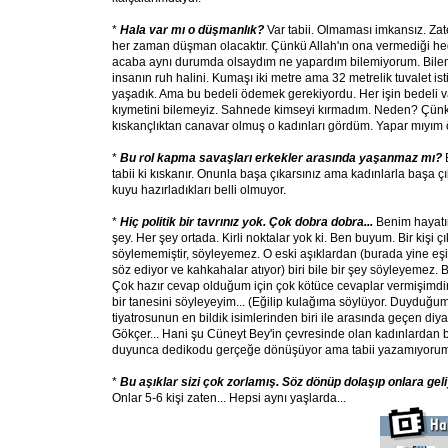
*
Hala var mı o düşmanlık?
Var tabii. Olmaması imkansız. Za
her zaman düşman olacaktır. Çünkü Allah'ın ona vermediği hed
acaba aynı durumda olsaydım ne yapardım bilemiyorum. Bileme
insanın ruh halini. Kumaşı iki metre ama 32 metrelik tuvalet isti
yaşadık. Ama bu bedeli ödemek gerekiyordu. Her işin bedeli 
kıymetini bilemeyiz. Sahnede kimseyi kırmadım. Neden? Çün
kıskançlıktan canavar olmuş o kadınları gördüm. Yapar mıyım ö
*
Bu rol kapma savaşları erkekler arasında yaşanmaz mı?
tabii ki kıskanır. Onunla başa çıkarsınız ama kadınlarla başa 
kuyu hazırladıkları belli olmuyor.
*
Hiç politik bir tavrınız yok. Çok dobra dobra...
Benim hayatım
şey. Her şey ortada. Kirli noktalar yok ki. Ben buyum. Bir kişi 
söylememiştir, söyleyemez. O eski aşıklardan (burada yine eş
söz ediyor ve kahkahalar atıyor) biri bile bir şey söyleyemez
Çok hazır cevap olduğum için çok kötüce cevaplar vermişimdi
bir tanesini söyleyeyim... (Eğilip kulağıma söylüyor. Duyduğum 
tiyatrosunun en bildik isimlerinden biri ile arasında geçen diy
Gökçer... Hani şu Cüneyt Bey'in çevresinde olan kadınlardan b
duyunca dedikodu gerçeğe dönüşüyor ama tabii yazamıyorum
*
Bu aşıklar sizi çok zorlamış. Söz dönüp dolaşıp onlara geli
Onlar 5-6 kişi zaten... Hepsi aynı yaşlarda...